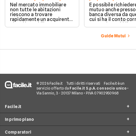
Nel mercato immobiliare
È possibile richieder
non tutte le abitazioni
mutuo anche presso
riescono a trovare
banca diversa da que
rapidamente un acquirente.
cui si ha il conto cor
Alcuni immobili vengono
senza alcun obbligo 
venduti in poche settimane,
trasferire il proprio
mentre altri restano online
rapporto bancario. L
Guide Mutui
per mesi nonostante ribassi
valutazione della ri
di prezzo e numerose visite.
avviene in modo a
e la gestione separa
due rapporti richied
comunque maggior
attenzione operativ
© 2026 Facile.it
Tutti i diritti riservati
Facile.it è un
servizio offerto da
Facile.it S.p.A. con socio unico
•
Via Sannio, 3 - 20137 Milano • P.IVA 07902950968
Facile.it
In primo piano
Assicurazioni
Comparatori
Prestiti
Mutui On Line