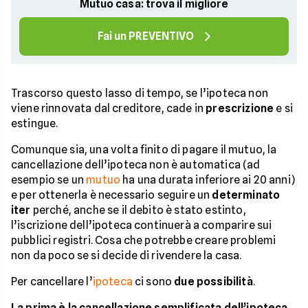
Mutuo casa: trova il migliore
Fai un PREVENTIVO
Trascorso questo lasso di tempo, se l’ipoteca non
viene rinnovata dal creditore, cade in
prescrizione
e si
estingue.
Comunque sia, una volta finito di pagare il mutuo, la
cancellazione dell’ipoteca non è automatica (ad
esempio se un
mutuo
ha una durata inferiore ai 20 anni)
e per ottenerla è necessario seguire un
determinato
iter
perché, anche se il debito è stato estinto,
l’iscrizione dell’ipoteca continuerà a comparire sui
pubblici registri. Cosa che potrebbe creare problemi
non da poco se si decide di rivendere la casa.
Per cancellare l’
ipoteca
ci sono
due possibilità
.
La prima è la cancellazione semplificata dell’ipoteca
.