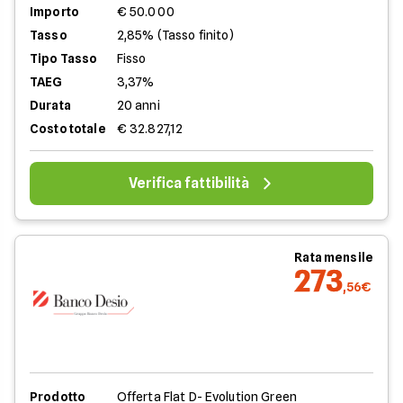
Importo
€ 50.000
Tasso
2,85% (Tasso finito)
Tipo Tasso
Fisso
TAEG
3,37%
Durata
20 anni
Costo totale
€ 32.827,12
Verifica fattibilità
Rata mensile
273
,56€
Prodotto
Offerta Flat D- Evolution Green