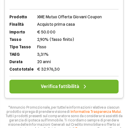
Prodotto
XME Mutuo Offerta Giovani Coupon
Finalità
Acquisto prima casa
Importo
€ 50.000
Tasso
2,90% (Tasso finito)
Tipo Tasso
Fisso
TAEG
3,31%
Durata
20 anni
Costo totale
€ 32.976,30
Verifica fattibilità
*Annuncio Promozionale, per tutte le informazioni relative a ciascun
prodotto si prega di prendere visione di
Informativa Trasparenza Mutui
.
Tutti i prodotti presenti sul comparatore sono da considerarsi assistiti da
garanzia di ipoteca sull'immobile. Ti ricordiamo sempre di prendere
visione delle Informazioni Generali sul Credito Immobiliare offerto ai