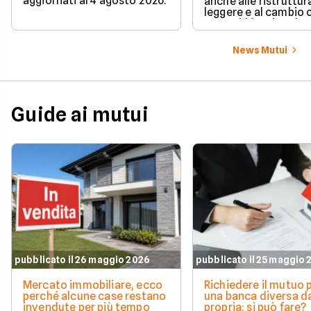
aggiornati al 4 agosto 2026.
anche alle ristruttur
leggere e al cambio 
ecco chi è coinvolto
cambia in pratica.
News Mutui
Guide ai mutui
pubblicato il 26 maggio 2026
pubblicato il 25 maggio
Mercato immobiliare, ecco
Richiedere il mutuo 
perché alcune case restano
una banca diversa da
invendute per più tempo
propria: si può fare?