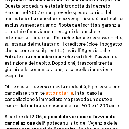
Questa procedura è stata introdotta dal decreto
Bersani nel 2007 e non prevede spese a carico del
mutuatario. La cancellazione semplificata è praticabile
esclusivamente quando l’ipoteca è iscritta a garanzia
di mutui e finanziamenti erogati da banche e
intermediari finanziari. Per richiederla è necessario che,
su istanza del mutuatario, il creditore (cioè il soggetto
che ha concesso il prestito) invii all’Agenzia delle
Entrate una
comunicazione
che certifichi l’avvenuta
estinzione del debito. Dopodiché, trascorsi trenta
giorni dalla comunicazione, la cancellazione viene
eseguita.
Oltre che attraverso questa modalità, l’ipoteca si può
cancellare tramite
atto notarile
. In tal caso la
cancellazione è immediata ma prevede un costo a
carico del mutuatario variabile tra i 600 e i 1.200 euro.
A partire dal 2016,
è possibile verificare l’avvenuta
cancellazione
dell’ipoteca sul sito dell’Agenzia delle