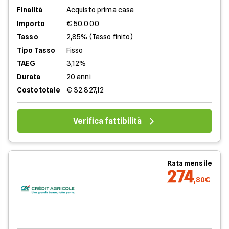
Finalità
Acquisto prima casa
Importo
€ 50.000
Tasso
2,85% (Tasso finito)
Tipo Tasso
Fisso
TAEG
3,12%
Durata
20 anni
Costo totale
€ 32.827,12
Verifica fattibilità
Rata mensile
274
,80€