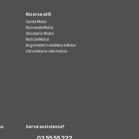
Risorse utili
Guida Mutui
Domande Mutui
Glossario Mutui
Notizie Mutui
Argomenti in evidenza Mutui
Calcolatore rata mutuo
a:
Serve assistenza?
02 55 55 222