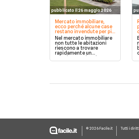
pubblicato il 26 maggio 2026
pu
Mercato immobiliare,
ecco perché alcune case
restano invendute per più
tempo
Nel mercato immobiliare
non tutte le abitazioni
riescono a trovare
rapidamente un
acquirente. Alcuni
immobili vengono venduti
in poche settimane,
mentre altri restano
online per mesi
nonostante ribassi di
prezzo e numerose visite.
© 2026 Facile.it
Tutti i dirit