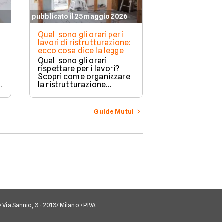
pubblicato il 25 maggio 2026
pubblicato il 21 
Quali sono gli orari per i
Quanto spesso
lavori di ristrutturazione:
effettuare un
ecco cosa dice la legge
residenza
Quali sono gli orari
Cambiare resi
rispettare per i lavori?
un’operazion
Scopri come organizzare
comune, sopra
la ristrutturazione
chi si trasferi
rispettando le regole
lavoro, studio
locali e gli orari di riposo
familiari. Non 
per evitare sanzioni.
numero massi
Guide Mutui
cambi consent
variazione de
corrispondere 
dimora abitual
persona.
• Via Sannio, 3 - 20137 Milano • P.IVA