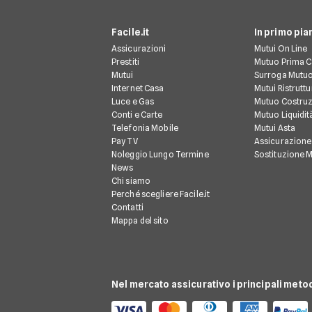
Facile.it
In primo pia
Assicurazioni
Mutui On Line
Prestiti
Mutuo Prima 
Mutui
Surroga Mutu
Internet Casa
Mutui Ristrutt
Luce e Gas
Mutuo Costruz
Conti e Carte
Mutuo Liquidit
Telefonia Mobile
Mutui Asta
Pay TV
Assicurazione
Noleggio Lungo Termine
Sostituzione 
News
Chi siamo
Perché scegliere Facile.it
Contatti
Mappa del sito
Nel mercato assicurativo i principali meto