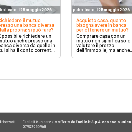
bblicato il 25 maggio 2026
pubblicato il 25 maggio 2026
Richiedere il mutuo
Acquisto casa: quanto
presso una banca diversa
bisogna avere in banca
dalla propria: si può fare?
per ottenere un mutuo?
È possibile richiedere un
Comprare casa con un
mutuo anche presso una
mutuo non significa solo
banca diversa da quella in
valutare il prezzo
cui si ha il conto corrente,
dell’immobile, ma anche
senza alcun obbligo di
dimostrare una solidità
trasferire il proprio
finanziaria complessiva.
rapporto bancario. La
valutazione della
richiesta avviene in modo
autonomo e la gestione
separata dei due rapporti
richiede comunque
maggiore attenzione
operativa.
ti riservati
Facile.it è un servizio offerto da
Facile.it S.p.A. con socio unico
07902950968