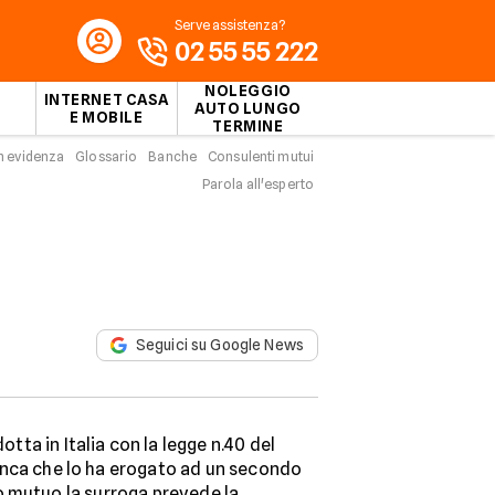
Serve assistenza?
02 55 55 222
NOLEGGIO
INTERNET CASA
AUTO LUNGO
E MOBILE
TERMINE
n evidenza
Glossario
Banche
Consulenti mutui
Parola all'esperto
Seguici su Google News
tta in Italia con la legge n.40 del
banca che lo ha erogato ad un secondo
o mutuo la surroga prevede la