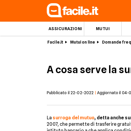
ASSICURAZIONI
MUTUI
Facile.it
Mutui on line
Domande frequ
A cosa serve la s
Pubblicato il
22-02-2022
|
Aggiornato il
04-
La
surroga del mutuo
, detta anche su
2007, che permette di trasferire gratu
istituto bancario a che applica condiz