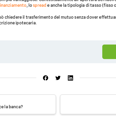
finanziamento
, lo
spread
e anche la tipologia di tasso (fisso o
uò chiedere il trasferimento del mutuo senza dover effettuar
rizione ipotecaria.
ce la banca?