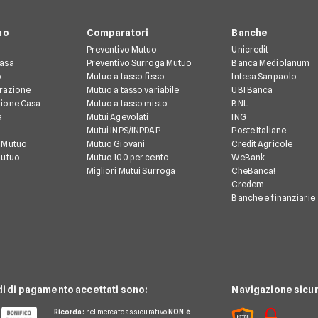
no
Comparatori
Banche
Preventivo Mutuo
Unicredit
Casa
Preventivo Surroga Mutuo
Banca Mediolanum
o
Mutuo a tasso fisso
Intesa Sanpaolo
urazione
Mutuo a tasso variabile
UBI Banca
ione Casa
Mutuo a tasso misto
BNL
à
Mutui Agevolati
ING
Mutui INPS/INPDAP
Poste Italiane
 Mutuo
Mutuo Giovani
Credit Agricole
Mutuo
Mutuo 100 per cento
WeBank
Migliori Mutui Surroga
CheBanca!
Credem
Banche e finanziarie
di di pagamento accettati sono:
Navigazione sicur
Ricorda:
nel mercato assicurativo
NON è