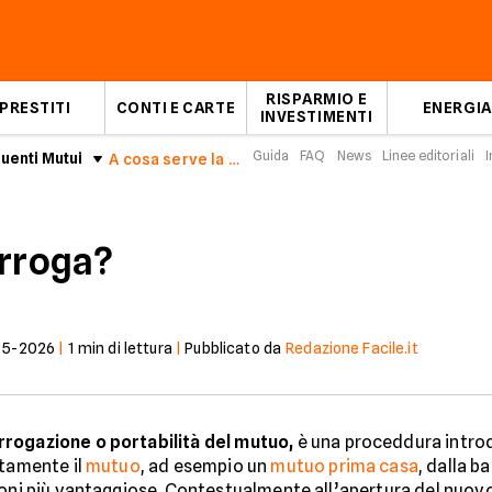
RISPARMIO E
PRESTITI
CONTI E CARTE
ENERGIA
INVESTIMENTI
Guida
FAQ
News
Linee editoriali
I
enti Mutui
A cosa serve la surroga?
urroga?
05-2026
|
1
min di lettura
|
Pubblicato da
Redazione Facile.it
rrogazione o portabilità del mutuo,
è una proceddura introdo
itamente il
mutuo
, ad esempio un
mutuo prima casa
, dalla 
ioni più vantaggiose. Contestualmente all’apertura del nuov