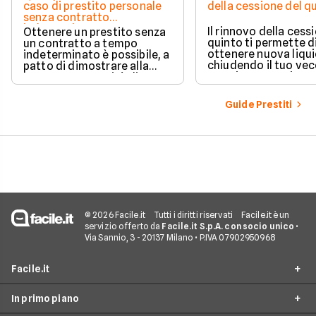
caso di prestito personale
della cessione del q
senza contratto
indeterminato
Il rinnovo della cess
Ottenere un prestito senza
quinto ti permette d
un contratto a tempo
ottenere nuova liqui
indeterminato è possibile, a
chiudendo il tuo ve
patto di dimostrare alla
prestito per aprirne 
banca una capacità di
vantaggioso.
rimborso solida e costante.
Scopri quali sono i requisiti
Guide Prestiti
necessari, come le banche
valutano il tuo profilo e
quali strategie puoi
adottare per aumentare le
tue possibilità di successo.
© 2026 Facile.it
Tutti i diritti riservati
Facile.it è un
servizio offerto da
Facile.it S.p.A. con socio unico
•
Via Sannio, 3 - 20137 Milano • P.IVA 07902950968
Facile.it
In primo piano
Assicurazioni