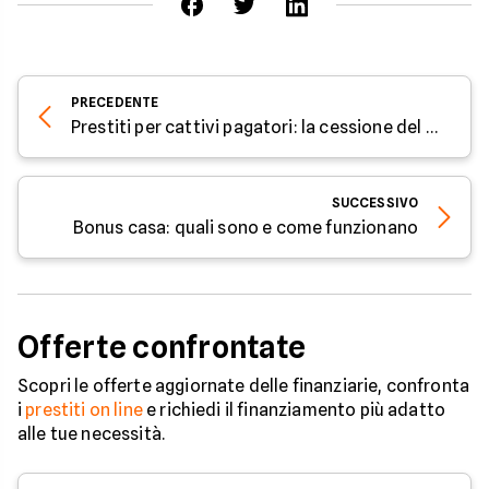
alcune organizzazioni che offrono prestiti a
persone con una storia creditizia scarsa o nessuna
storia creditizia.
PRECEDENTE
Prestiti per cattivi pagatori: la cessione del quinto
SUCCESSIVO
Bonus casa: quali sono e come funzionano
Offerte confrontate
Scopri le offerte aggiornate delle finanziarie, confronta
i
prestiti on line
e richiedi il finanziamento più adatto
alle tue necessità.