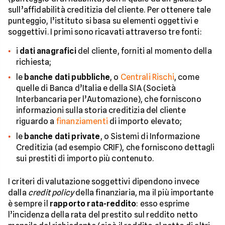
sull’affidabilità creditizia del cliente. Per ottenere tale
punteggio, l’istituto si basa su elementi oggettivi e
soggettivi. I primi sono ricavati attraverso tre fonti:
i
dati anagrafici
del cliente, forniti al momento della
richiesta;
le
banche dati pubbliche
, o
Centrali Rischi
, come
quelle di Banca d’Italia e della SIA (Società
Interbancaria per l’Automazione), che forniscono
informazioni sulla storia creditizia del cliente
riguardo a
finanziamenti
di importo elevato;
le
banche dati private
, o Sistemi di Informazione
Creditizia (ad esempio CRIF), che forniscono dettagli
sui prestiti di importo più contenuto.
I criteri di valutazione soggettivi dipendono invece
dalla
credit policy
della finanziaria, ma il più importante
è sempre il
rapporto rata-reddito
: esso esprime
l’incidenza della rata del prestito sul reddito netto