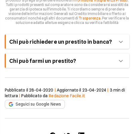
prodotto si prega di prendere visione di
Informativa Trasparenza Prestiti
.
Tutti i prodotti presenti sul comparatore sono da considerarsi assistiti da
garanzia di ipoteca sull'immobile. Ti ricordiamo sempre di prendere
visione delle Informazioni Generali sul Credito Immobiliare offerto ai
consumatori nonché agli altri documenti di
Trasparenza
. Per verificare la
soluzione adatta alle tue esigenze clicca su verifica fattibilità
Chi può richiedere un prestito in banca?
Chiunque abbia un reddito dimostrabile e una
Chi può farmi un prestito?
buona storia creditizia può richiedere un prestito
in banca. La banca esaminerà la tua situazione
La risposta a questa domanda dipende dalle tue
finanziaria e la tua storia creditizia per
circostanze personali. Se hai una buona storia
determinare se sei un buon candidato per un
creditizia, un reddito stabile e una buona capacità
prestito.
Pubblicato il
28-04-2020
|
Aggiornato il
23-04-2024
|
3
min di
di rimborso, potresti essere in grado di ottenere un
lettura
|
Pubblicato da
Redazione Facile.it
prestito da una banca, una cooperativa di credito
Seguici su Google News
o un'altra istituzione finanziaria. Se non hai una
buona storia creditizia o un reddito stabile,
potresti essere in grado di ottenere un prestito da
un amico o un familiare. Inoltre, ci sono anche