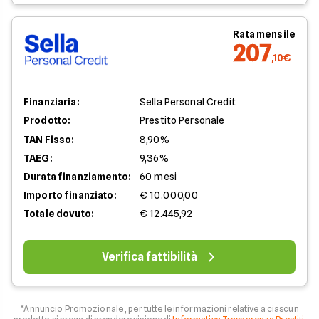
Rata mensile
207
,10€
Finanziaria:
Sella Personal Credit
Prodotto:
Prestito Personale
TAN Fisso:
8,90%
TAEG:
9,36%
Durata finanziamento:
60 mesi
Importo finanziato:
€ 10.000,00
Totale dovuto:
€ 12.445,92
Verifica fattibilità
*Annuncio Promozionale , per tutte le informazioni relative a ciascun