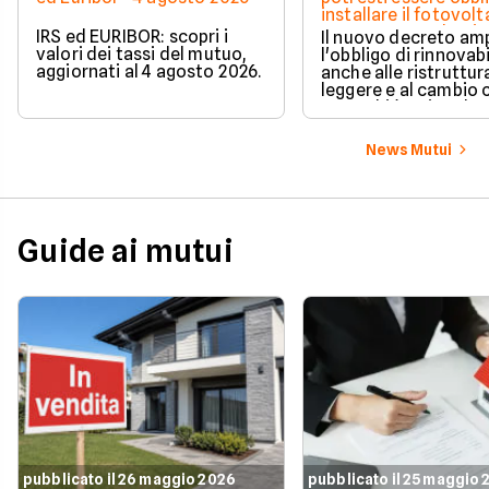
installare il fotovolt
nuova norma che ri
IRS ed EURIBOR: scopri i
Il nuovo decreto amp
milioni di italiani
valori dei tassi del mutuo,
l'obbligo di rinnovabi
aggiornati al 4 agosto 2026.
anche alle ristruttur
leggere e al cambio 
ecco chi è coinvolto
cambia in pratica.
News Mutui
Guide ai mutui
pubblicato il 26 maggio 2026
pubblicato il 25 maggio