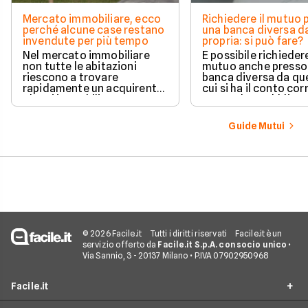
Mercato immobiliare, ecco
Richiedere il mutuo 
perché alcune case restano
una banca diversa da
invendute per più tempo
propria: si può fare?
Nel mercato immobiliare
È possibile richieder
non tutte le abitazioni
mutuo anche presso
riescono a trovare
banca diversa da que
rapidamente un acquirente.
cui si ha il conto cor
Alcuni immobili vengono
senza alcun obbligo 
venduti in poche settimane,
trasferire il proprio
mentre altri restano online
rapporto bancario. L
Guide Mutui
per mesi nonostante ribassi
valutazione della ri
di prezzo e numerose visite.
avviene in modo a
e la gestione separa
due rapporti richied
comunque maggior
attenzione operativ
© 2026 Facile.it
Tutti i diritti riservati
Facile.it è un
servizio offerto da
Facile.it S.p.A. con socio unico
•
Via Sannio, 3 - 20137 Milano • P.IVA 07902950968
Facile.it