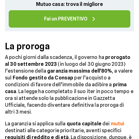
Mutuo casa: trova il migliore
Fai un PREVENTIVO
La proroga
A pochi giorni dalla scadenza, il governo ha
prorogato
al 30 settembre 2023
(in luogo del 30 giugno 2023)
l’estensione della
garanzia massima dell'80%
, a valere
sul
Fondo gestito da Consap
per l’acquisto a
condizioni di favore dell’immobile da adibire a
prima
casa
. La legge ha completato il suo iter in poco tempo e
ora si attende solo la pubblicazione in Gazzetta
Ufficiale, facendo diventare definitiva la proroga di
altri 3 mesi.
La garanzia si applica sulla
quota capitale
dei
mutui
destinati alle categorie prioritarie, aventi specifici
requisiti di reddito e di età
. La disposizione, dunque, è