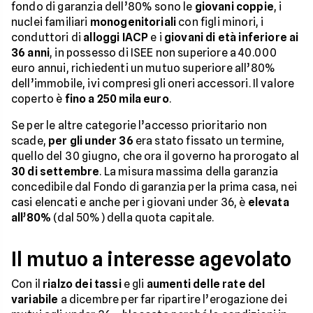
fondo di garanzia dell’80% sono le
giovani coppie
, i
nuclei familiari
monogenitoriali
con figli minori, i
conduttori di
alloggi IACP
e i
giovani di età inferiore ai
36 anni
, in possesso di ISEE non superiore a 40.000
euro annui, richiedenti un mutuo superiore all’80%
dell’immobile, ivi compresi gli oneri accessori. Il valore
coperto è
fino a 250 mila euro
.
Se per le altre categorie l’accesso prioritario non
scade,
per gli under 36
era stato fissato un termine,
quello del 30 giugno, che ora il governo ha prorogato al
30 di settembre
. La misura massima della garanzia
concedibile dal Fondo di garanzia per la prima casa, nei
casi elencati e anche per i giovani under 36, è
elevata
all’80%
(dal 50%) della quota capitale.
Il mutuo a interesse agevolato
Con il
rialzo dei tassi
e gli
aumenti delle rate del
variabile
a dicembre per far ripartire l’erogazione dei