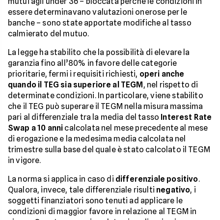
mutui agli under 36 – bloccata perché le condizioni in
essere determinavano valutazioni onerose per le
banche – sono state apportate modifiche al tasso
calmierato del mutuo.
La legge ha stabilito che la possibilità di elevare la
garanzia fino all’80% in favore delle categorie
prioritarie, fermi i requisiti richiesti,
operi anche
quando il TEG sia superiore al TEGM
, nel rispetto di
determinate condizioni. In particolare, viene stabilito
che il TEG può superare il TEGM nella misura massima
pari al differenziale tra la media del tasso
Interest Rate
Swap a 10 anni
calcolata nel mese precedente al mese
di erogazione e la medesima media calcolata nel
trimestre sulla base del quale è stato calcolato il TEGM
in vigore.
La norma si applica in caso di
differenziale positivo
.
Qualora, invece, tale differenziale risulti
negativo
, i
soggetti finanziatori sono tenuti ad applicare le
condizioni di maggior favore in relazione al TEGM in