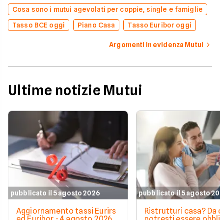
Cosa sono i mutui agevolati per coppie, single e famiglie
Tasso BCE oggi
Piano Casa
Tasso Euribor oggi
Argomenti in evidenza Mutui
Ultime notizie Mutui
pubblicato il 5 agosto 2026
pubblicato il 5 agosto 2
Aggiornamento tassi Eurirs
Ristrutturi casa? Da 
ed Euribor - 4 agosto 2026
potresti essere obbl