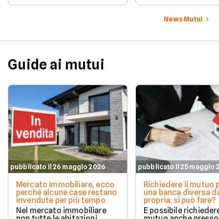
ecco chi è coinvolto
cambia in pratica.
News Mutui
Guide ai mutui
pubblicato il 26 maggio 2026
pubblicato il 25 maggio
Mercato immobiliare, ecco
Richiedere il mutuo 
perché alcune case restano
una banca diversa da
invendute per più tempo
propria: si può fare?
Nel mercato immobiliare
È possibile richieder
non tutte le abitazioni
mutuo anche presso