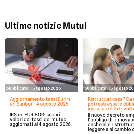
Ultime notizie Mutui
pubblicato il 5 agosto 2026
pubblicato il 5 agosto 2
Aggiornamento tassi Eurirs
Ristrutturi casa? Da 
ed Euribor - 4 agosto 2026
potresti essere obbl
installare il fotovolt
nuova norma che ri
IRS ed EURIBOR: scopri i
Il nuovo decreto amp
milioni di italiani
valori dei tassi del mutuo,
l'obbligo di rinnovabi
aggiornati al 4 agosto 2026.
anche alle ristruttur
leggere e al cambio 