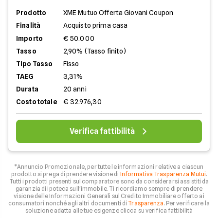
Prodotto
XME Mutuo Offerta Giovani Coupon
Finalità
Acquisto prima casa
Importo
€ 50.000
Tasso
2,90% (Tasso finito)
Tipo Tasso
Fisso
TAEG
3,31%
Durata
20 anni
Costo totale
€ 32.976,30
Verifica fattibilità
*Annuncio Promozionale, per tutte le informazioni relative a ciascun
prodotto si prega di prendere visione di
Informativa Trasparenza Mutui
.
Tutti i prodotti presenti sul comparatore sono da considerarsi assistiti da
garanzia di ipoteca sull'immobile. Ti ricordiamo sempre di prendere
visione delle Informazioni Generali sul Credito Immobiliare offerto ai
consumatori nonché agli altri documenti di
Trasparenza
. Per verificare la
soluzione adatta alle tue esigenze clicca su verifica fattibilità