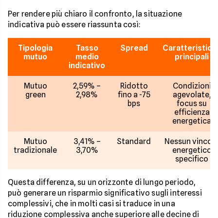
Per rendere più chiaro il confronto, la situazione
indicativa può essere riassunta così:
Tipologia
Tasso
Spread
Caratteristich
mutuo
medio
principali
indicativo
Mutuo
2,59% –
Ridotto
Condizioni
green
2,98%
fino a -75
agevolate,
bps
focus su
efficienza
energetica
Mutuo
3,41% –
Standard
Nessun vincol
tradizionale
3,70%
energetico
specifico
Questa differenza, su un orizzonte di lungo periodo,
può generare un risparmio significativo sugli interessi
complessivi, che in molti casi si traduce in una
riduzione complessiva anche superiore alle decine di