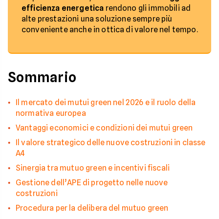
efficienza energetica
rendono gli immobili ad
alte prestazioni una soluzione sempre più
conveniente anche in ottica di valore nel tempo.
Sommario
Il mercato dei mutui green nel 2026 e il ruolo della
normativa europea
Vantaggi economici e condizioni dei mutui green
Il valore strategico delle nuove costruzioni in classe
A4
Sinergia tra mutuo green e incentivi fiscali
Gestione dell’APE di progetto nelle nuove
costruzioni
Procedura per la delibera del mutuo green