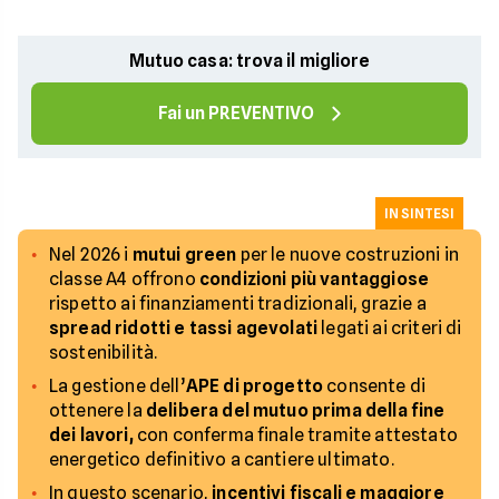
Mutuo casa: trova il migliore
Fai un PREVENTIVO
IN SINTESI
Nel 2026 i
mutui green
per le nuove costruzioni in
classe A4 offrono
condizioni più vantaggiose
rispetto ai finanziamenti tradizionali, grazie a
spread ridotti e tassi agevolati
legati ai criteri di
sostenibilità.
La gestione dell’
APE di progetto
consente di
ottenere la
delibera del mutuo prima della fine
dei lavori,
con conferma finale tramite attestato
energetico definitivo a cantiere ultimato.
In questo scenario,
incentivi fiscali e maggiore