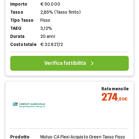
Importo
€ 50.000
Tasso
2,85% (Tasso finito)
Tipo Tasso
Fisso
TAEG
3,12%
Durata
20 anni
Costo totale
€ 32.827,12
Verifica fattibilità
Rata mensile
274
,80€
Prodotto
Mutuo CA Flexi Acquisto Green Tasso Fisso