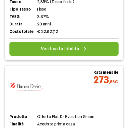
Tasso
2,85% (Tasso finito)
Tipo Tasso
Fisso
TAEG
3,37%
Durata
20 anni
Costo totale
€ 32.827,12
Verifica fattibilità
Rata mensile
273
,56€
Prodotto
Offerta Flat D- Evolution Green
Finalità
Acquisto prima casa