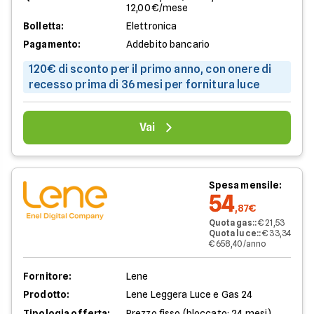
12,00€/mese
Bolletta:
Elettronica
Pagamento:
Addebito bancario
120€ di sconto per il primo anno, con onere di
recesso prima di 36 mesi per fornitura luce
Vai
Spesa mensile:
54
,87€
Quota gas:
:
€ 21,53
Quota luce:
:
€ 33,34
€ 658,40/anno
Fornitore:
Lene
Prodotto:
Lene Leggera Luce e Gas 24
Tipologia offerta:
Prezzo fisso (bloccato: 24 mesi)