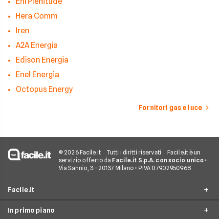
Eni Plenitude
Hera Comm
Iren
A2A Energia
Edison Energia
Enel Energia
Octopus Energy
Fornitori gas e luce
© 2026 Facile.it
Tutti i diritti riservati
Facile.it è un
servizio offerto da
Facile.it S.p.A. con socio unico
•
Via Sannio, 3 - 20137 Milano • P.IVA 07902950968
Facile.it
In primo piano
Assicurazioni