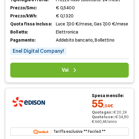
Prezzo/Smc:
€ 0,5400
Prezzo/kWh:
€ 0,1320
Quota fissa inclusa:
Luce 7,00 €/mese, Gas 7,00 €/mese
Bolletta:
Elettronica
Pagamento:
Addebito bancario, Bollettino
Enel Digital Company!
Vai
Spesa mensile:
55
,04€
Quota gas:
:
€ 20,24
Quota luce:
:
€ 34,80
€ 660,44/anno
Tariffa esclusiva ** Facile.it **