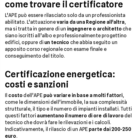
come trovare il certificatore
L’APE può essere rilasciato solo da un professionista
abilitato. L’attuazione
varia da una Regione all’altra
,
ma si tratta in genere di un
ingegnere o architetto
che
siano iscritti all’albo e professionalmente progettino
edifici, oppure di
un tecnico
che abbia seguito un
apposito corso regionale con esame finale e
conseguimento del titolo.
Certificazione energetica:
costi e sanzioni
Il
costo
dell’APE
può variare in base a molti fattori
,
come le dimensioni dell’immobile, la sua complessità
strutturale, il tipo e il numero di impianti installati. Tutti
questi fattori
aumentano il numero di ore di lavoro
del
tecnico che dovrà fare le rilevazioni e i calcoli.
Indicativamente, il rilascio di un APE
parte dai 200-250
euro
.