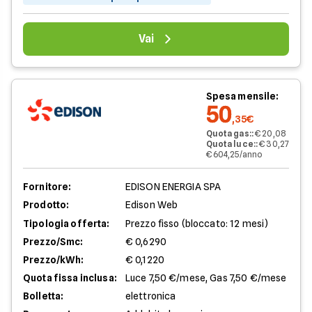
Vai
Spesa mensile:
50
,35€
Quota gas:
:
€ 20,08
Quota luce:
:
€ 30,27
€ 604,25/anno
Fornitore:
EDISON ENERGIA SPA
Prodotto:
Edison Web
Tipologia offerta:
Prezzo fisso (bloccato: 12 mesi)
Prezzo/Smc:
€ 0,6290
Prezzo/kWh:
€ 0,1220
Quota fissa inclusa:
Luce 7,50 €/mese, Gas 7,50 €/mese
Bolletta:
elettronica