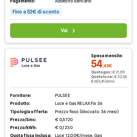
Pagamento:
Addebito bancario
Fino a 52€ di sconto
Vai
Spesa mensile:
54
,45€
Quota gas:
:
€ 21,89
Quota luce:
:
€ 32,56
€ 653,41/anno
Fornitore:
PULSEE
Prodotto:
Luce e Gas RELAX Fix 36
Tipologia offerta:
Prezzo fisso (bloccato: 36 mesi)
Prezzo/Smc:
€ 0,5720
Prezzo/kWh:
€ 0,1230
Quota fissa inclusa:
Luce 12,00€/mese, Gas