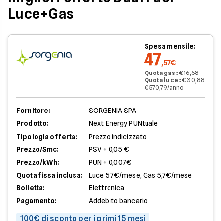
Luce+Gas
Spesa mensile:
47
,57€
Quota gas:
:
€ 16,68
Quota luce:
:
€ 30,88
€ 570,79/anno
Fornitore:
SORGENIA SPA
Prodotto:
Next Energy PUNtuale
Tipologia offerta:
Prezzo indicizzato
Prezzo/Smc:
PSV + 0,05 €
Prezzo/kWh:
PUN + 0,007€
Quota fissa inclusa:
Luce 5,7€/mese, Gas 5,7€/mese
Bolletta:
Elettronica
Pagamento:
Addebito bancario
100€ di sconto per i primi 15 mesi