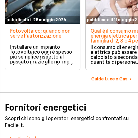
pubblicato il 25 maggio 2026
pubblicato il 11 maggio 
Fotovoltaico: quando non
Qual è il consumo me
serve l’autorizzazione
energia elettrica per
famiglia di 2, 3 o 4 
Installare un impianto
Il consumo di energi
fotovoltaico oggi è spesso
elettrica può essere
più semplice rispetto al
calcolato a seconda
passato grazie alle norme
quantità di persone
che hanno ampliato i casi di
presenti all'interno d
edilizia libera.
determinato edifici
numerosi i fattori c
Guide Luce e Gas
influenzano questo 
occorre tenerli in
considerazione per
effettuare una stim
coerente.
Fornitori energetici
Scopri chi sono gli operatori energetici confrontati su
Facile.it.