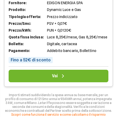
Fornitore:
EDISON ENERGIA SPA
Prodotto:
Dynamic Luce e Gas
Tipologia offerta:
Prezzo indicizzato
Prezzo/Smc:
PSV + 0,07€
Prezzo/kWh:
PUN + 0,0120€
Quota fissa inclusa:
Luce 8,25€/mese, Gas 8,25€/mese
Bolletta:
Digitale, cartacea
Pagamento:
Addebito bancario, Bollettino
Fino a 52€ di sconto
Vai
Importi stimati suddividendo la spesa annua su base mensile, per un
profilo di consumo di 121 Smc annui e 934 kWh annui, potenza impegnata
3 kW, comune Milano. Le tariffe possono essere soggette a variazione a
seconda dei consumi e della stagionalità. Verifica le condizioni
economiche e contrattuali del Partner scelto prima della sottoscrizione.
Scopri come funziona il servizio e come calcoliamo il risparmio