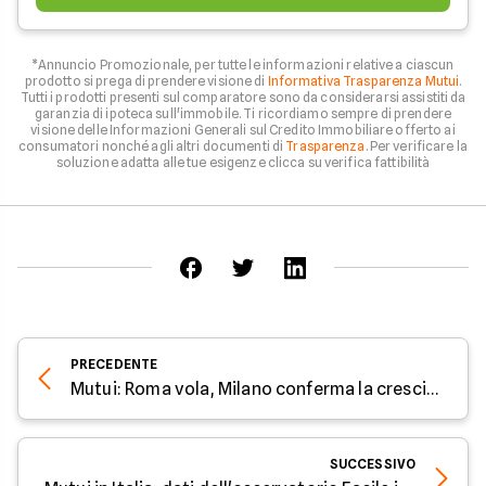
*Annuncio Promozionale, per tutte le informazioni relative a ciascun
prodotto si prega di prendere visione di
Informativa Trasparenza Mutui
.
Tutti i prodotti presenti sul comparatore sono da considerarsi assistiti da
garanzia di ipoteca sull'immobile. Ti ricordiamo sempre di prendere
visione delle Informazioni Generali sul Credito Immobiliare offerto ai
consumatori nonché agli altri documenti di
Trasparenza
. Per verificare la
soluzione adatta alle tue esigenze clicca su verifica fattibilità
PRECEDENTE
Mutui: Roma vola, Milano conferma la crescita
SUCCESSIVO