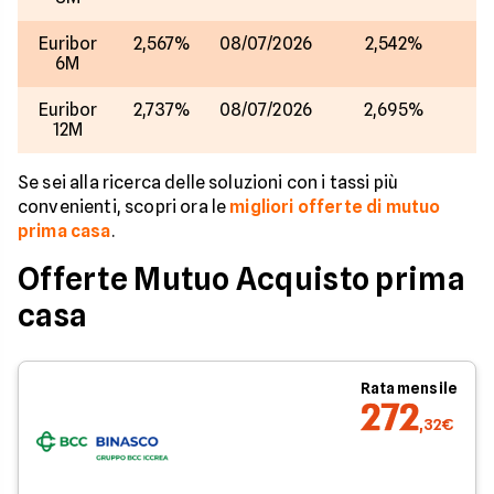
Euribor
2,567%
08/07/2026
2,542%
07
6M
Euribor
2,737%
08/07/2026
2,695%
07
12M
Se sei alla ricerca delle soluzioni con i tassi più
convenienti, scopri ora le
migliori offerte di mutuo
prima casa
.
Offerte Mutuo Acquisto prima
casa
Rata mensile
272
,32€