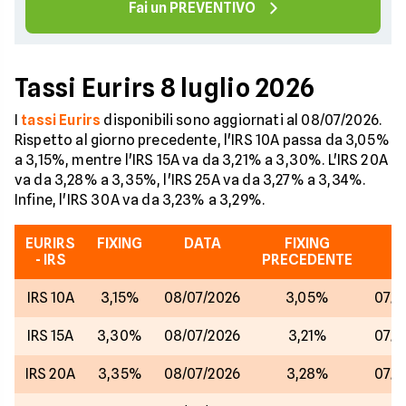
Fai un PREVENTIVO
Tassi Eurirs 8 luglio 2026
I
tassi Eurirs
disponibili sono aggiornati al 08/07/2026.
Rispetto al giorno precedente, l'IRS 10A passa da 3,05%
a 3,15%, mentre l'IRS 15A va da 3,21% a 3,30%. L'IRS 20A
va da 3,28% a 3,35%, l'IRS 25A va da 3,27% a 3,34%.
Infine, l'IRS 30A va da 3,23% a 3,29%.
EURIRS
FIXING
DATA
FIXING
D
- IRS
PRECEDENTE
IRS 10A
3,15%
08/07/2026
3,05%
07/0
IRS 15A
3,30%
08/07/2026
3,21%
07/0
IRS 20A
3,35%
08/07/2026
3,28%
07/0