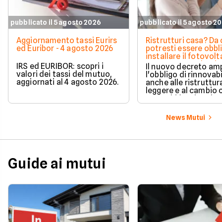
pubblicato il 5 agosto 2026
pubblicato il 5 agosto 2
Aggiornamento tassi Eurirs
Ristrutturi casa? Da 
ed Euribor - 4 agosto 2026
potresti essere obbl
installare il fotovolt
nuova norma che ri
IRS ed EURIBOR: scopri i
Il nuovo decreto amp
milioni di italiani
valori dei tassi del mutuo,
l'obbligo di rinnovabi
aggiornati al 4 agosto 2026.
anche alle ristruttur
leggere e al cambio 
ecco chi è coinvolto
cambia in pratica.
News Mutui
Guide ai mutui