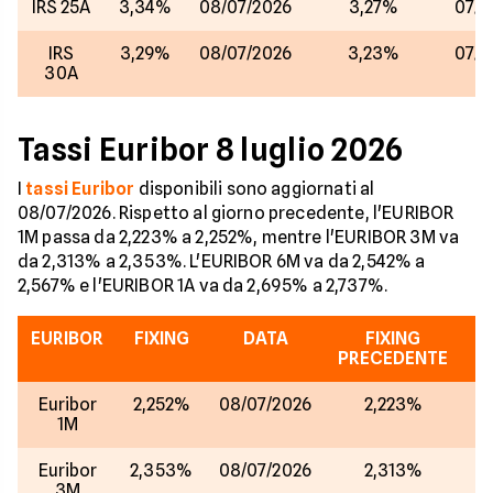
IRS 25A
3,34%
08/07/2026
3,27%
07/0
IRS
3,29%
08/07/2026
3,23%
07/0
30A
Tassi Euribor 8 luglio 2026
I
tassi Euribor
disponibili sono aggiornati al
08/07/2026. Rispetto al giorno precedente, l'EURIBOR
1M passa da 2,223% a 2,252%, mentre l'EURIBOR 3M va
da 2,313% a 2,353%. L'EURIBOR 6M va da 2,542% a
2,567% e l'EURIBOR 1A va da 2,695% a 2,737%.
EURIBOR
FIXING
DATA
FIXING
PRECEDENTE
Euribor
2,252%
08/07/2026
2,223%
07
1M
Euribor
2,353%
08/07/2026
2,313%
07
3M