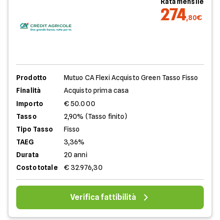
Rata mensile
274
,80€
Prodotto
Mutuo CA Flexi Acquisto Green Tasso Fisso
Finalità
Acquisto prima casa
Importo
€ 50.000
Tasso
2,90% (Tasso finito)
Tipo Tasso
Fisso
TAEG
3,36%
Durata
20 anni
Costo totale
€ 32.976,30
Verifica fattibilità