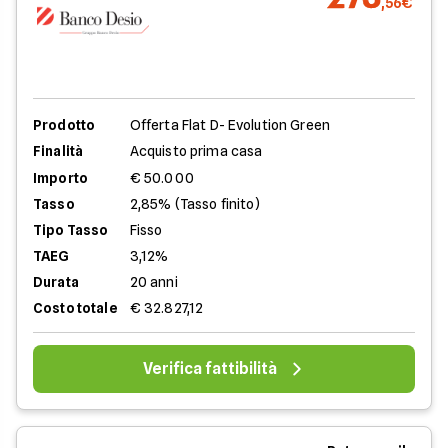
,56€
Prodotto
Offerta Flat D- Evolution Green
Finalità
Acquisto prima casa
Importo
€ 50.000
Tasso
2,85% (Tasso finito)
Tipo Tasso
Fisso
TAEG
3,12%
Durata
20 anni
Costo totale
€ 32.827,12
Verifica fattibilità