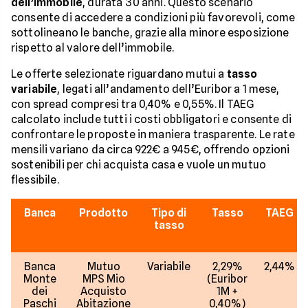
dell’immobile
, durata 30 anni. Questo scenario
consente di accedere a condizioni più favorevoli, come
sottolineano le banche, grazie alla minore esposizione
rispetto al valore dell’immobile.
Le offerte selezionate riguardano mutui a
tasso
variabile
, legati all’andamento dell’Euribor a 1 mese,
con spread compresi tra 0,40% e 0,55%. Il TAEG
calcolato include tutti i costi obbligatori e consente di
confrontare le proposte in maniera trasparente. Le rate
mensili variano da circa 922€ a 945€, offrendo opzioni
sostenibili per chi acquista casa e vuole un mutuo
flessibile.
Banca
Prodotto
Tipo di
Tasso
TAEG
tasso
Banca
Mutuo
Variabile
2,29%
2,44%
Monte
MPS Mio
(Euribor
dei
Acquisto
1M +
Paschi
Abitazione
0,40%)