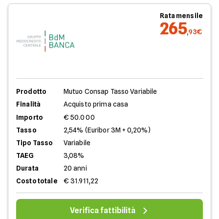
Rata mensile
265
,93€
Prodotto
Mutuo Consap Tasso Variabile
Finalità
Acquisto prima casa
Importo
€ 50.000
Tasso
2,54% (Euribor 3M + 0,20%)
Tipo Tasso
Variabile
TAEG
3,08%
Durata
20 anni
Costo totale
€ 31.911,22
Verifica fattibilità