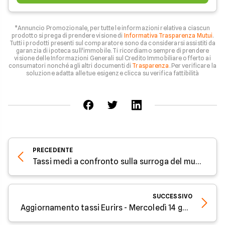
*Annuncio Promozionale, per tutte le informazioni relative a ciascun
prodotto si prega di prendere visione di
Informativa Trasparenza Mutui
.
Tutti i prodotti presenti sul comparatore sono da considerarsi assistiti da
garanzia di ipoteca sull'immobile. Ti ricordiamo sempre di prendere
visione delle Informazioni Generali sul Credito Immobiliare offerto ai
consumatori nonché agli altri documenti di
Trasparenza
. Per verificare la
soluzione adatta alle tue esigenze clicca su verifica fattibilità
PRECEDENTE
Tassi medi a confronto sulla surroga del mutuo a gennaio 2026
SUCCESSIVO
Aggiornamento tassi Eurirs - Mercoledì 14 gennaio 2026