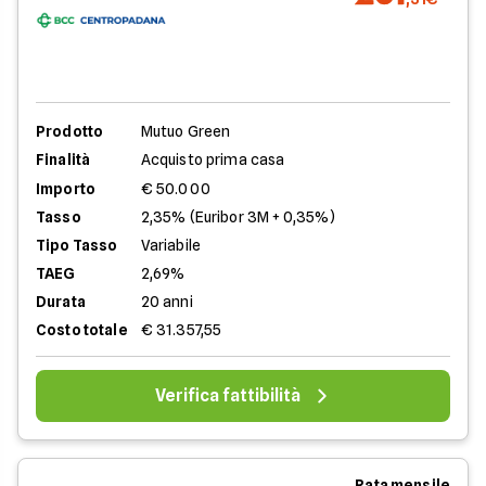
Prodotto
Mutuo Green
Finalità
Acquisto prima casa
Importo
€ 50.000
Tasso
2,35% (Euribor 3M + 0,35%)
Tipo Tasso
Variabile
TAEG
2,69%
Durata
20 anni
Costo totale
€ 31.357,55
Verifica fattibilità
Rata mensile