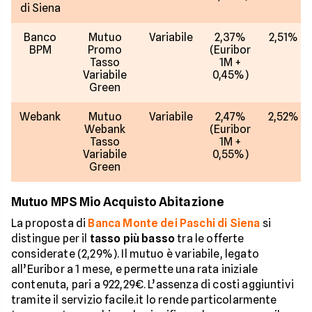
di Siena
Banco
Mutuo
Variabile
2,37%
2,51%
BPM
Promo
(Euribor
Tasso
1M +
Variabile
0,45%)
Green
Webank
Mutuo
Variabile
2,47%
2,52%
Webank
(Euribor
Tasso
1M +
Variabile
0,55%)
Green
Mutuo MPS Mio Acquisto Abitazione
La proposta di
Banca Monte dei Paschi di Siena
si
distingue per il
tasso più basso
tra le offerte
considerate (2,29%). Il mutuo è variabile, legato
all’Euribor a 1 mese, e permette una rata iniziale
contenuta, pari a 922,29€. L’assenza di costi aggiuntivi
tramite il servizio facile.it lo rende particolarmente