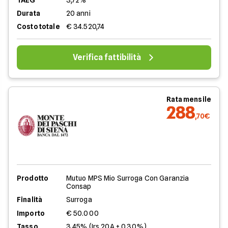
TAEG
3,72%
Durata
20 anni
Costo totale
€ 34.520,74
Verifica fattibilità
Rata mensile
288
,70€
Prodotto
Mutuo MPS Mio Surroga Con Garanzia
Consap
Finalità
Surroga
Importo
€ 50.000
Tasso
3,45% (Irs 20A + 0,30%)