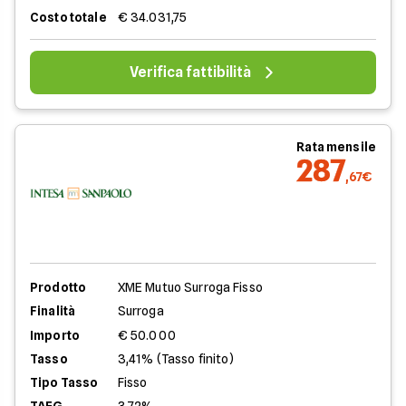
Costo totale
€ 34.031,75
Verifica fattibilità
Rata mensile
287
,67€
Prodotto
XME Mutuo Surroga Fisso
Finalità
Surroga
Importo
€ 50.000
Tasso
3,41% (Tasso finito)
Tipo Tasso
Fisso