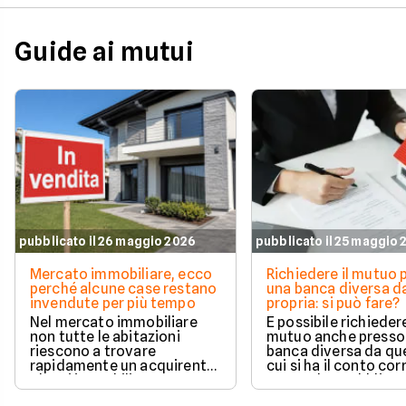
Guide ai mutui
pubblicato il 26 maggio 2026
pubblicato il 25 maggio
Mercato immobiliare, ecco
Richiedere il mutuo 
perché alcune case restano
una banca diversa da
invendute per più tempo
propria: si può fare?
Nel mercato immobiliare
È possibile richieder
non tutte le abitazioni
mutuo anche presso
riescono a trovare
banca diversa da que
rapidamente un acquirente.
cui si ha il conto cor
Alcuni immobili vengono
senza alcun obbligo 
venduti in poche settimane,
trasferire il proprio