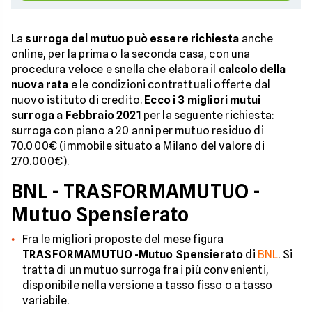
La
surroga del mutuo può essere richiesta
anche
online, per la prima o la seconda casa, con una
procedura veloce e snella che elabora il
calcolo della
nuova rata
e le condizioni contrattuali offerte dal
nuovo istituto di credito.
Ecco i 3 migliori mutui
surroga a Febbraio 2021
per la seguente richiesta:
surroga con piano a 20 anni per mutuo residuo di
70.000€ (immobile situato a Milano del valore di
270.000€).
BNL - TRASFORMAMUTUO -
Mutuo Spensierato
Fra le migliori proposte del mese figura
TRASFORMAMUTUO -Mutuo Spensierato
di
BNL
. Si
tratta di un mutuo surroga fra i più convenienti,
disponibile nella versione a tasso fisso o a tasso
variabile.