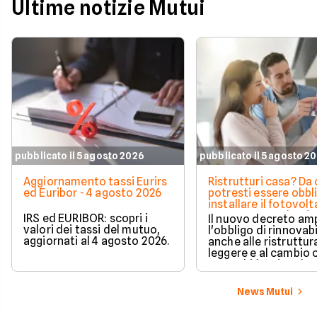
Ultime notizie Mutui
pubblicato il 5 agosto 2026
pubblicato il 5 agosto 2
Aggiornamento tassi Eurirs
Ristrutturi casa? Da 
ed Euribor - 4 agosto 2026
potresti essere obbl
installare il fotovolt
nuova norma che ri
IRS ed EURIBOR: scopri i
Il nuovo decreto amp
milioni di italiani
valori dei tassi del mutuo,
l'obbligo di rinnovabi
aggiornati al 4 agosto 2026.
anche alle ristruttur
leggere e al cambio 
ecco chi è coinvolto
cambia in pratica.
News Mutui