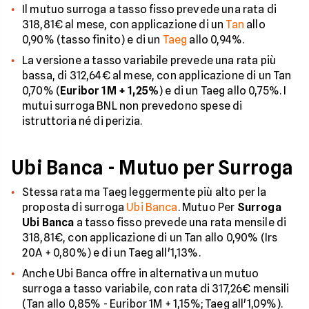
Il mutuo surroga a tasso fisso prevede una rata di
318,81€ al mese, con applicazione di un
Tan
allo
0,90% (tasso finito) e di un
Taeg
allo 0,94%.
La versione a tasso variabile prevede una rata più
bassa, di 312,64€ al mese, con applicazione di un Tan
0,70% (
Euribor 1M + 1,25%
) e di un Taeg allo 0,75%. I
mutui surroga BNL non prevedono spese di
istruttoria né di perizia.
Ubi Banca - Mutuo per Surroga
Stessa rata ma Taeg leggermente più alto per la
proposta di surroga
Ubi Banca
. Mutuo Per
Surroga
Ubi Banca
a tasso fisso prevede una rata mensile di
318,81€, con applicazione di un Tan allo 0,90% (Irs
20A + 0,80%) e di un Taeg all'1,13%.
Anche Ubi Banca offre in alternativa un mutuo
surroga a tasso variabile, con rata di 317,26€ mensili
(Tan allo 0,85% - Euribor 1M + 1,15%; Taeg all'1,09%).