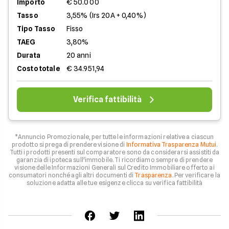
Importo
€ 50.000
Tasso
3,55% (Irs 20A + 0,40%)
Tipo Tasso
Fisso
TAEG
3,80%
Durata
20 anni
Costo totale
€ 34.951,94
Verifica fattibilità
*Annuncio Promozionale, per tutte le informazioni relative a ciascun
prodotto si prega di prendere visione di
Informativa Trasparenza Mutui
.
Tutti i prodotti presenti sul comparatore sono da considerarsi assistiti da
garanzia di ipoteca sull'immobile. Ti ricordiamo sempre di prendere
visione delle Informazioni Generali sul Credito Immobiliare offerto ai
consumatori nonché agli altri documenti di
Trasparenza
. Per verificare la
soluzione adatta alle tue esigenze clicca su verifica fattibilità