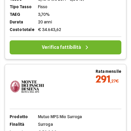
Tipo Tasso
Fisso
TAEG
3,70%
Durata
20 anni
Costo totale
€ 34.643,62
Verifica fattibilità
Rata mensile
291
,27€
Prodotto
Mutuo MPS Mio Surroga
Finalità
Surroga