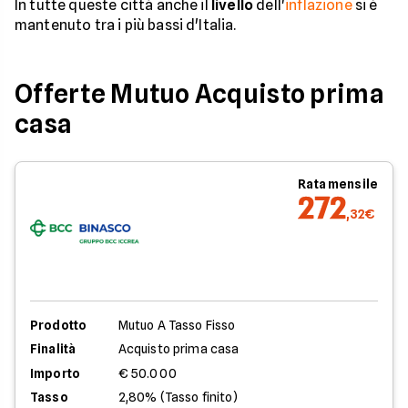
In tutte queste città anche il
livello
dell'
inflazione
si è
mantenuto tra i più bassi d'Italia.
Offerte Mutuo Acquisto prima
casa
Rata mensile
272
,32€
Prodotto
Mutuo A Tasso Fisso
Finalità
Acquisto prima casa
Importo
€ 50.000
Tasso
2,80% (Tasso finito)