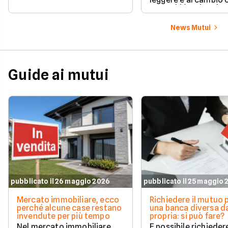
ecco chi è coinvolto
cambia in pratica.
News Mutui
Guide ai mutui
pubblicato il 26 maggio 2026
pubblicato il 25 maggio
Mercato immobiliare, ecco
Richiedere il mutuo 
perché alcune case restano
una banca diversa da
invendute per più tempo
propria: si può fare?
Nel mercato immobiliare
È possibile richieder