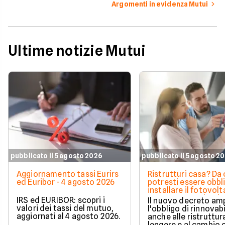
Argomenti in evidenza Mutui
Ultime notizie Mutui
pubblicato il 5 agosto 2026
pubblicato il 5 agosto 2
Aggiornamento tassi Eurirs
Ristrutturi casa? Da 
ed Euribor - 4 agosto 2026
potresti essere obbl
installare il fotovolt
nuova norma che ri
IRS ed EURIBOR: scopri i
Il nuovo decreto amp
milioni di italiani
valori dei tassi del mutuo,
l'obbligo di rinnovabi
aggiornati al 4 agosto 2026.
anche alle ristruttur
leggere e al cambio 