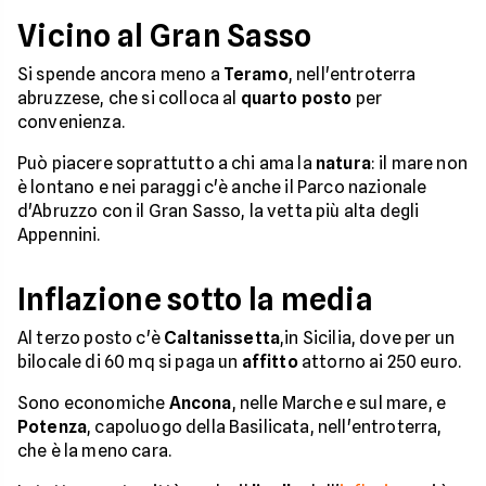
Vicino al Gran Sasso
Si spende ancora meno a
Teramo
, nell'entroterra
abruzzese, che si colloca al
quarto posto
per
convenienza.
Può piacere soprattutto a chi ama la
natura
: il mare non
è lontano e nei paraggi c'è anche il Parco nazionale
d'Abruzzo con il Gran Sasso, la vetta più alta degli
Appennini.
Inflazione sotto la media
Al terzo posto c'è
Caltanissetta
,in Sicilia, dove per un
bilocale di 60 mq si paga un
affitto
attorno ai 250 euro.
Sono economiche
Ancona
, nelle Marche e sul mare, e
Potenza
, capoluogo della Basilicata, nell'entroterra,
che è la meno cara.