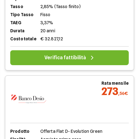
Tasso
2,85% (Tasso finito)
Tipo Tasso
Fisso
TAEG
3,37%
Durata
20 anni
Costo totale
€ 32.827,12
Verifica fattibilità
Rata mensile
273
,56€
Prodotto
Offerta Flat D- Evolution Green