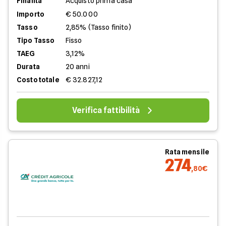
Finalità
Acquisto prima casa
Importo
€ 50.000
Tasso
2,85% (Tasso finito)
Tipo Tasso
Fisso
TAEG
3,12%
Durata
20 anni
Costo totale
€ 32.827,12
Verifica fattibilità
Rata mensile
274
,80€