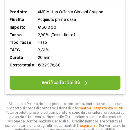
Prodotto
XME Mutuo Offerta Giovani Coupon
Finalità
Acquisto prima casa
Importo
€ 50.000
Tasso
2,90% (Tasso finito)
Tipo Tasso
Fisso
TAEG
3,31%
Durata
20 anni
Costo totale
€ 32.976,30
Verifica fattibilità
*Annuncio Promozionale, per tutte le informazioni relative a ciascun
prodotto si prega di prendere visione di
Informativa Trasparenza Mutui
.
Tutti i prodotti presenti sul comparatore sono da considerarsi assistiti da
garanzia di ipoteca sull'immobile. Ti ricordiamo sempre di prendere
visione delle Informazioni Generali sul Credito Immobiliare offerto ai
consumatori nonché agli altri documenti di
Trasparenza
. Per verificare la
soluzione adatta alle tue esigenze clicca su verifica fattibilità