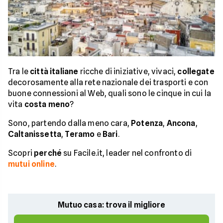
Tra le
città italiane
ricche di iniziative, vivaci,
collegate
decorosamente alla rete nazionale dei trasporti e con
buone connessioni al Web, quali sono le cinque in cui la
vita
costa meno
?
Sono, partendo dalla meno cara,
Potenza
,
Ancona
,
Caltanissetta
,
Teramo
e
Bari
.
Scopri
perché
su Facile.it, leader nel confronto di
mutui online
.
Mutuo casa: trova il migliore