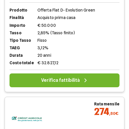
Prodotto
Offerta Flat D- Evolution Green
Finalità
Acquisto prima casa
Importo
€ 50.000
Tasso
2,85% (Tasso finito)
Tipo Tasso
Fisso
TAEG
3,12%
Durata
20 anni
Costo totale
€ 32.827,12
Verifica fattibilità
Rata mensile
274
,80€