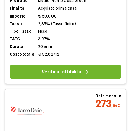
Prodotto
Mutuo Promo Casa Green
Finalità
Acquisto prima casa
Importo
€ 50.000
Tasso
2,85% (Tasso finito)
Tipo Tasso
Fisso
TAEG
3,37%
Durata
20 anni
Costo totale
€ 32.827,12
Verifica fattibilità
Rata mensile
273
,56€