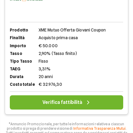
Prodotto
XME Mutuo Offerta Giovani Coupon
Finalità
Acquisto prima casa
Importo
€ 50.000
Tasso
2,90% (Tasso finito)
Tipo Tasso
Fisso
TAEG
3,31%
Durata
20 anni
Costo totale
€ 32.976,30
Verifica fattibilità
*Annuncio Promozionale, per tutte le informazioni relative a ciascun
prodotto si prega di prendere visione di
Informativa Trasparenza Mutui
.
Tutti i prodotti presenti sul comparatore sono da considerarsi assistiti da