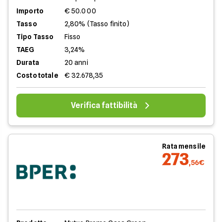
Importo
€ 50.000
Tasso
2,80% (Tasso finito)
Tipo Tasso
Fisso
TAEG
3,24%
Durata
20 anni
Costo totale
€ 32.678,35
Verifica fattibilità
Rata mensile
273
,56€