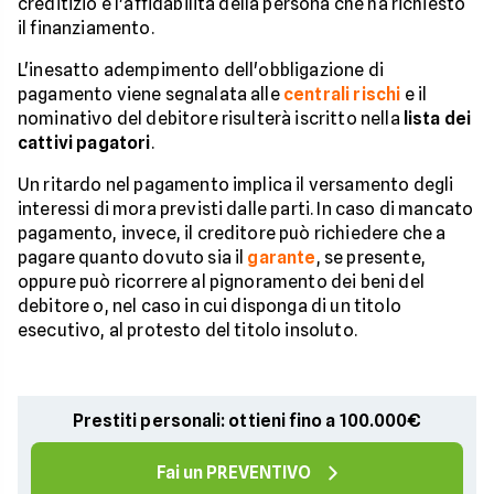
creditizio e l'affidabilità della persona che ha richiesto
il finanziamento.
L'inesatto adempimento dell'obbligazione di
pagamento viene segnalata alle
centrali rischi
e il
nominativo del debitore risulterà iscritto nella
lista dei
cattivi pagatori
.
Un ritardo nel pagamento implica il versamento degli
interessi di mora previsti dalle parti. In caso di mancato
pagamento, invece, il creditore può richiedere che a
pagare quanto dovuto sia il
garante
, se presente,
oppure può ricorrere al pignoramento dei beni del
debitore o, nel caso in cui disponga di un titolo
esecutivo, al protesto del titolo insoluto.
Prestiti personali: ottieni fino a 100.000€
Fai un PREVENTIVO