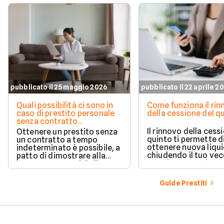
pubblicato il 25 maggio 2026
pubblicato il 22 aprile 2
Quali possibilità ci sono in
Come funziona il ri
caso di prestito personale
della cessione del q
senza contratto
indeterminato
Il rinnovo della cess
Ottenere un prestito senza
quinto ti permette d
un contratto a tempo
ottenere nuova liqui
indeterminato è possibile, a
chiudendo il tuo ve
patto di dimostrare alla
prestito per aprirne 
banca una capacità di
vantaggioso.
rimborso solida e costante.
Scopri quali sono i requisiti
Guide Prestiti
necessari, come le banche
valutano il tuo profilo e
quali strategie puoi
adottare per aumentare le
tue possibilità di successo.