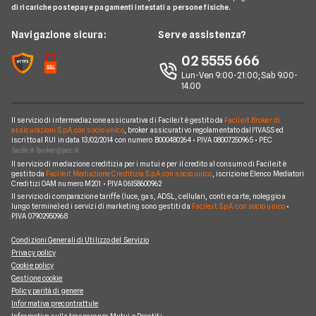
Prestiti Veloci
Consel
di ricariche postepay e pagamenti intestati a persone fisiche.
Noleggio Lungo Termine
Glossario Prestiti
Consolidamento Debiti
Prestiti a Protestati
Intesa San Paolo
News
Navigazione sicura:
Serve assistenza?
Notizie Prestiti
Prestiti Imprese
Prestiti INPDAP
BNL
Chi siamo
02 5555 666
Argomenti in evidenza Prestiti
Prestiti Microcredito
Prestiti per giovani
Fineco
Lun-Ven 9:00-21:00; Sab 9.00-
Perché scegliere Facile.it
Calcolo rata prestito
Finanza Agevolata
14.00
Prestiti senza busta paga
ING
Contatti
Factoring
Prestiti per disoccupati
Poste Italiane
Il servizio di intermediazione assicurativa di Facile.it è gestito da
Facile.it Broker di
Mappa del sito
Migliori Prestiti
assicurazioni S.p.A. con socio unico
, broker assicurativo regolamentato dall'IVASS ed
iscritto al RUI in data 13/02/2014 con numero B000480264 • P.IVA 08007250965 • PEC
Banche e finanziarie
Prestito per ristrutturazione
Il servizio di mediazione creditizia per i mutui e per il credito al consumo di Facile.it è
gestito da
Facile.it Mediazione Creditizia S.p.A. con socio unico
, iscrizione Elenco Mediatori
Creditizi OAM numero M201 • P.IVA 06158600962
Il servizio di comparazione tariffe (luce, gas, ADSL, cellulari, conti e carte, noleggio a
lungo termine) ed i servizi di marketing sono gestiti da
Facile.it S.p.A. con socio unico
•
P.IVA 07902950968
Condizioni Generali di Utilizzo del Servizio
Privacy policy
Cookie policy
Gestione cookie
Policy parità di genere
Informativa precontrattule