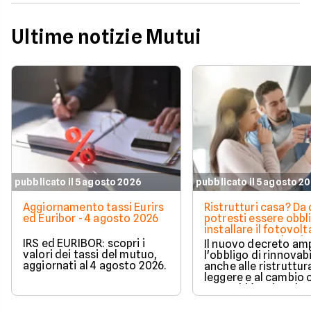
Ultime notizie Mutui
pubblicato il 5 agosto 2026
pubblicato il 5 agosto 2
Aggiornamento tassi Eurirs
Ristrutturi casa? Da 
ed Euribor - 4 agosto 2026
potresti essere obbl
installare il fotovolt
nuova norma che ri
IRS ed EURIBOR: scopri i
Il nuovo decreto amp
milioni di italiani
valori dei tassi del mutuo,
l'obbligo di rinnovabi
aggiornati al 4 agosto 2026.
anche alle ristruttur
leggere e al cambio 
ecco chi è coinvolto
cambia in pratica.