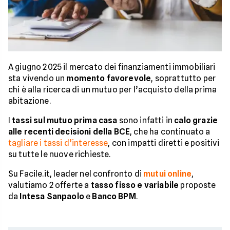
A giugno 2025 il mercato dei finanziamenti immobiliari
sta vivendo un
momento favorevole
, soprattutto per
chi è alla ricerca di un mutuo per l’acquisto della prima
abitazione.
I
tassi
sul
mutuo prima casa
sono infatti in
calo grazie
alle recenti decisioni della BCE
, che ha continuato a
tagliare i tassi d’interesse
, con impatti diretti e positivi
su tutte le nuove richieste.
Su Facile.it, leader nel confronto di
mutui online
,
valutiamo 2 offerte a
tasso fisso e variabile
proposte
da
Intesa Sanpaolo
e
Banco BPM
.