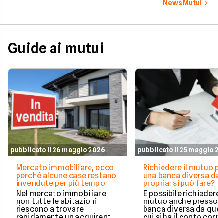
News Mutui
Guide ai mutui
pubblicato il 26 maggio 2026
pubblicato il 25 maggio
Mercato immobiliare, ecco
Richiedere il mutuo 
perché alcune case restano
una banca diversa da
invendute per più tempo
propria: si può fare?
Nel mercato immobiliare
È possibile richieder
non tutte le abitazioni
mutuo anche presso
riescono a trovare
banca diversa da que
rapidamente un acquirente.
cui si ha il conto cor