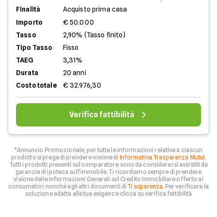
Finalità
Acquisto prima casa
Importo
€ 50.000
Tasso
2,90% (Tasso finito)
Tipo Tasso
Fisso
TAEG
3,31%
Durata
20 anni
Costo totale
€ 32.976,30
Verifica fattibilità
*Annuncio Promozionale, per tutte le informazioni relative a ciascun
prodotto si prega di prendere visione di
Informativa Trasparenza Mutui
.
Tutti i prodotti presenti sul comparatore sono da considerarsi assistiti da
garanzia di ipoteca sull'immobile. Ti ricordiamo sempre di prendere
visione delle Informazioni Generali sul Credito Immobiliare offerto ai
consumatori nonché agli altri documenti di
Trasparenza
. Per verificare la
soluzione adatta alle tue esigenze clicca su verifica fattibilità