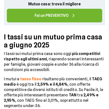
Mutuo casa: trova il migliore
Fai un PREVENTIVO
I tassi su un mutuo prima casa
a giugno 2025
I tassi sui mutui prima casa sono oggi
più competitivi
rispetto agli ultimi anni
, riaprendo scenari interessanti
per famiglie, giovani coppie e under 36 alla ricerca di
condizioni più accessibili.
I mutui a
tasso fisso
risultano più convenienti, il
TAEG
medio
è oggi tra il
2,59% e il 4,84%
, con offerte
competitive da diversi istituti di credito. Su Facile.it, le
offerte più interessanti presentano
TAN
tra
2,49% e
2,95%
, con TAEG fino al 3,01%, soprattutto nel
segmento under‑36.