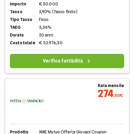
Importo
€ 50.000
Tasso
2,90% (Tasso finito)
Tipo Tasso
Fisso
TAEG
3,36%
Durata
20 anni
Costo totale
€ 32.976,30
Verifica fattibilità
Rata mensile
274
,80€
Prodotto
XME Mutuo Offerta Giovani Coupon