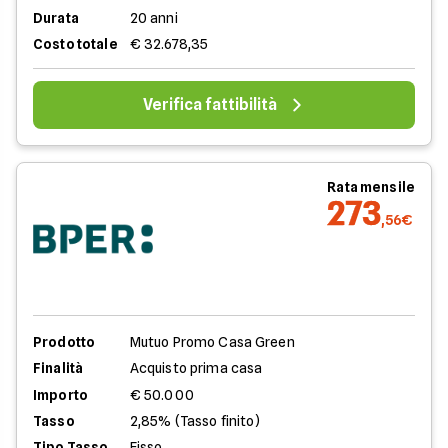
Durata
20 anni
Costo totale
€ 32.678,35
Verifica fattibilità
Rata mensile
273
,56€
Prodotto
Mutuo Promo Casa Green
Finalità
Acquisto prima casa
Importo
€ 50.000
Tasso
2,85% (Tasso finito)
Tipo Tasso
Fisso