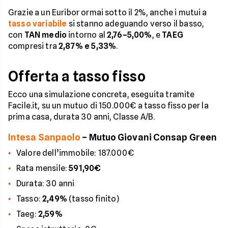
Grazie a un Euribor ormai sotto il 2%, anche i mutui a
tasso variabile
si stanno adeguando verso il basso,
con
TAN medio
intorno al
2,76–5,00%
, e
TAEG
compresi tra
2,87% e 5,33%
.
Offerta a tasso fisso
Ecco una simulazione concreta, eseguita tramite
Facile.it, su un mutuo di 150.000€ a tasso fisso per la
prima casa, durata 30 anni, Classe A/B.
Intesa Sanpaolo
– Mutuo Giovani Consap Green
Valore dell’immobile: 187.000€
Rata mensile:
591,90€
Durata: 30 anni
Tasso:
2,49%
(tasso finito)
Taeg:
2,59%