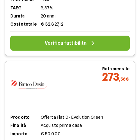
TAEG
3,37%
Durata
20 anni
Costo totale
€ 32.827,12
Verifica fattibilità
Rata mensile
273
,56€
Prodotto
Offerta Flat D- Evolution Green
Finalità
Acquisto prima casa
Importo
€ 50.000