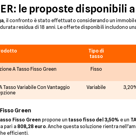
R: le proposte disponibili 
ga
, il confronto è stato effettuato considerando un immobile
durata residua di 18 anni. Le offerte disponibili includono un
rodotto
Tipo di
tasso
ione A Tasso Fisso Green
Fisso
 Tasso Variabile Con Vantaggio
Variabile
3,20%
pzione
 Fisso Green
asso Fisso Green
propone un
tasso fisso del 3,50%
e un
TA
ta pari a
808,28 euro
. Anche questa soluzione rientra nell'am
e efficienti.