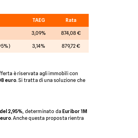
TAEG
Rata
3,09%
874,08 €
,95%)
3,14%
879,72 €
offerta è riservata agli immobili con
08 euro
. Si tratta di una soluzione che
 del 2,95%
, determinato da
Euribor 1M
 euro
. Anche questa proposta rientra