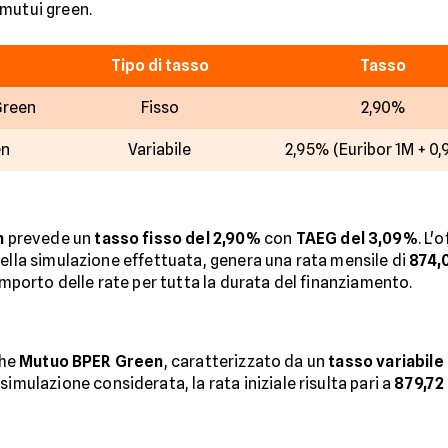
 mutui green.
Tipo di tasso
Tasso
Green
Fisso
2,90%
en
Variabile
2,95% (Euribor 1M + 0
n
prevede un
tasso fisso del 2,90%
con
TAEG del 3,09%
. L'
della simulazione effettuata, genera una rata mensile di
874,
'importo delle rate per tutta la durata del finanziamento.
che
Mutuo BPER Green
, caratterizzato da un
tasso variabile
a simulazione considerata, la rata iniziale risulta pari a
879,72