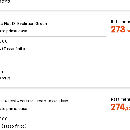
827,12
Rata mens
ta Flat D- Evolution Green
273
sto prima casa
,5
.000
 (Tasso finito)
%
ni
827,12
Rata mens
 CA Flexi Acquisto Green Tasso Fisso
274
sto prima casa
,8
.000
 (Tasso finito)