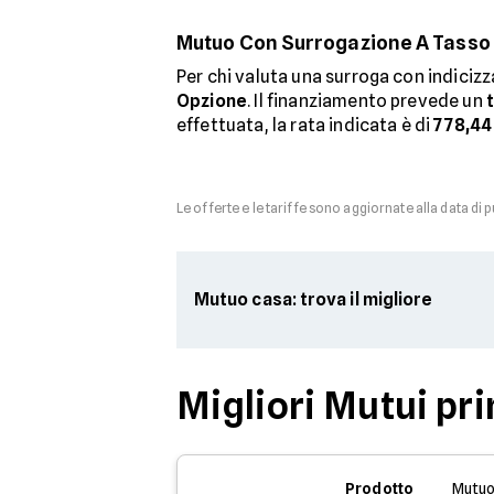
Mutuo Con Surrogazione A Tasso 
Per chi valuta una surroga con indiciz
Opzione
. Il finanziamento prevede un
effettuata, la rata indicata è di
778,44
Le offerte e le tariffe sono aggiornate alla data di 
Mutuo casa: trova il migliore
Migliori Mutui pri
Prodotto
Mutuo