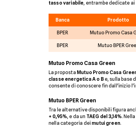
tasso variabile
, entrambe dedicate ai
Banca
Prodotto
BPER
Mutuo Promo Casa 
BPER
Mutuo BPER Gre
Mutuo Promo Casa Green
La proposta
Mutuo Promo Casa Gree
classe energetica A o B
e, sulla base 
consente di conoscere fin dall'inizio l
Mutuo BPER Green
Tra le alternative disponibili figura an
+ 0,95%
, e da un
TAEG del 3,14%
. Nell
nella categoria dei
mutui green
.