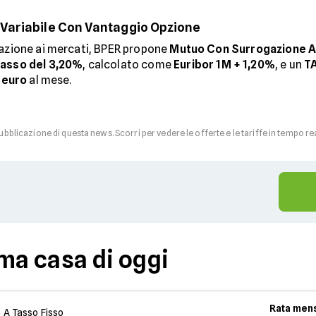
Variabile Con Vantaggio Opzione
zazione ai mercati, BPER propone
Mutuo Con Surrogazione A 
tasso del 3,20%
, calcolato come
Euribor 1M + 1,20%
, e un
T
 euro
al mese.
pubblicazione di questa news. Scorri per vedere le offerte e le tariffe in tempo re
ma casa di oggi
Rata mens
 A Tasso Fisso