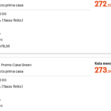
272
sto prima casa
,3
.000
 (Tasso finito)
%
ni
678,35
Rata mens
 Promo Casa Green
273
sto prima casa
,5
.000
 (Tasso finito)
%
ni