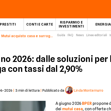
RISPARMIO E
PRESTITI
CONTI E CARTE
ENERGIA
INVESTIMENTI
Guida
FAQ
News
Linee editoriali
I
Mutui acquisto casa e surroga BPER a giugno 2026
o 2026: dalle soluzioni per 
ga con tassi dal 2,90%
06-2026
|
3
min di lettura
|
Pubblicato da
Linda Montemurro
A giugno 2026
BPER
propone d
dei
mutui casa
, con offerte ch