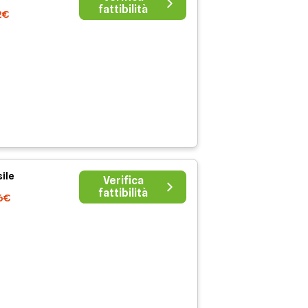
fattibilità
2€
ile
Verifica
fattibilità
6€