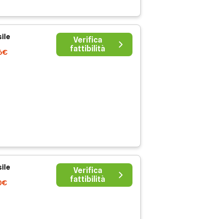
ile
Verifica
fattibilità
6€
ile
Verifica
fattibilità
0€