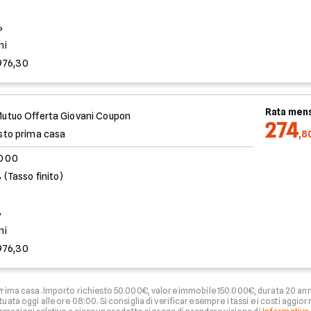
%
ni
976,30
Rata mens
utuo Offerta Giovani Coupon
274
sto prima casa
,8
.000
 (Tasso finito)
%
ni
976,30
à Prima casa. Importo richiesto 50.000€, valore immobile 150.000€, durata 20 anni
uata oggi alle ore 08:00. Si consiglia di verificare sempre i tassi e i costi aggio