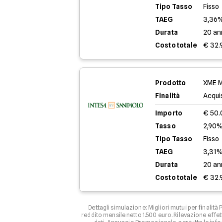
Tipo Tasso
Fisso
TAEG
3,36
Durata
20 an
Costo totale
€ 32.
Prodotto
XME M
Finalità
Acqui
Importo
€ 50
Tasso
2,90%
Tipo Tasso
Fisso
TAEG
3,31
Durata
20 an
Costo totale
€ 32.
Dettagli simulazione: Migliori mutui per finalit
reddito mensile netto 1.500 euro. Rilevazione effett