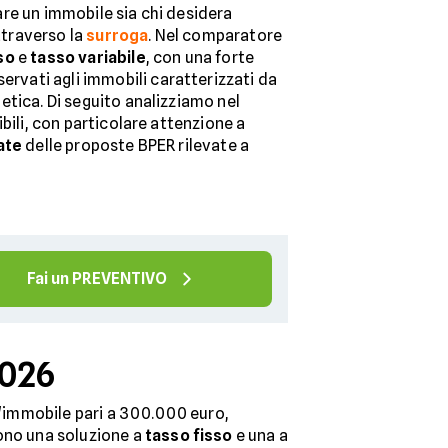
re un immobile sia chi desidera
attraverso la
surroga
. Nel comparatore
so
e
tasso variabile
, con una forte
iservati agli immobili caratterizzati da
etica. Di seguito analizziamo nel
bili, con particolare attenzione a
ate
delle proposte BPER rilevate a
Fai un PREVENTIVO
2026
ll'immobile pari a 300.000 euro,
dono una soluzione a
tasso fisso
e una a