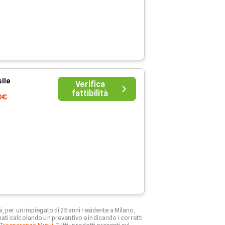
ile
Verifica
fattibilità
0€
, per un impiegato di 25 anni residente a Milano,
rnati calcolando un preventivo e indicando i corretti