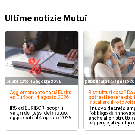
Ultime notizie Mutui
pubblicato il 5 agosto 2026
pubblicato il 5 agosto 2
Aggiornamento tassi Eurirs
Ristrutturi casa? Da 
ed Euribor - 4 agosto 2026
potresti essere obbl
installare il fotovolt
nuova norma che ri
IRS ed EURIBOR: scopri i
Il nuovo decreto amp
milioni di italiani
valori dei tassi del mutuo,
l'obbligo di rinnovabi
aggiornati al 4 agosto 2026.
anche alle ristruttur
leggere e al cambio 
ecco chi è coinvolto
cambia in pratica.