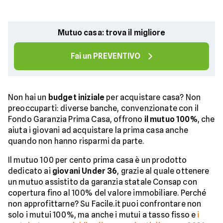
Mutuo casa: trova il migliore
Fai un PREVENTIVO
Non hai un
budget iniziale
per acquistare casa? Non
preoccuparti: diverse banche, convenzionate con il
Fondo Garanzia Prima Casa, offrono
il mutuo 100%
, che
aiuta i giovani ad acquistare la prima casa anche
quando non hanno risparmi da parte.
Il mutuo 100 per cento prima casa è un prodotto
dedicato ai
giovani Under 36
, grazie al quale ottenere
un mutuo assistito da garanzia statale Consap con
copertura fino al 100% del valore immobiliare. Perché
non approfittarne? Su Facile.it puoi confrontare non
solo i mutui 100%, ma anche i mutui a tasso fisso e
i