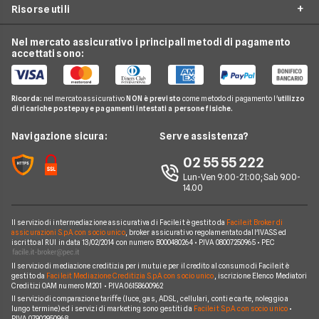
Surroga Mutuo
Risorse utili
Preventivo Surroga Mutuo
Unicredit
Luce e Gas
Mutui Ristrutturazione
Mutuo a tasso fisso
Banca Mediolanum
Nel mercato assicurativo i principali metodi di pagamento
Conti e Carte
Guida Mutui
Mutuo Costruzione Casa
accettati sono:
Mutuo a tasso variabile
Intesa Sanpaolo
Telefonia Mobile
Domande Mutui
Mutuo Liquidità
Mutuo a tasso misto
UBI Banca
Pay TV
Glossario Mutui
Mutui Asta
Ricorda:
nel mercato assicurativo
NON è previsto
come metodo di pagamento l'
utilizzo
Mutui Agevolati
BNL
di ricariche postepay e pagamenti intestati a persone fisiche.
Noleggio Lungo Termine
Notizie Mutui
Assicurazione Mutuo
Mutui INPS/INPDAP
ING
News
Navigazione sicura:
Serve assistenza?
Argomenti in evidenza Mutui
Sostituzione Mutuo
Mutuo Giovani
Poste Italiane
Chi siamo
02 55 55 222
Calcolatore rata mutuo
Mutuo 100 per cento
Credit Agricole
Lun-Ven 9:00-21:00; Sab 9.00-
Perché scegliere Facile.it
14.00
Migliori Mutui Surroga
WeBank
Contatti
CheBanca!
Il servizio di intermediazione assicurativa di Facile.it è gestito da
Facile.it Broker di
Mappa del sito
assicurazioni S.p.A. con socio unico
, broker assicurativo regolamentato dall'IVASS ed
iscritto al RUI in data 13/02/2014 con numero B000480264 • P.IVA 08007250965 • PEC
Credem
Il servizio di mediazione creditizia per i mutui e per il credito al consumo di Facile.it è
Banche e finanziarie
gestito da
Facile.it Mediazione Creditizia S.p.A. con socio unico
, iscrizione Elenco Mediatori
Creditizi OAM numero M201 • P.IVA 06158600962
Il servizio di comparazione tariffe (luce, gas, ADSL, cellulari, conti e carte, noleggio a
lungo termine) ed i servizi di marketing sono gestiti da
Facile.it S.p.A. con socio unico
•
P.IVA 07902950968