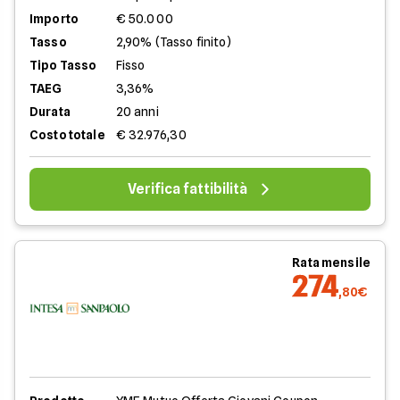
Importo
€ 50.000
Tasso
2,90% (Tasso finito)
Tipo Tasso
Fisso
TAEG
3,36%
Durata
20 anni
Costo totale
€ 32.976,30
Verifica fattibilità
Rata mensile
274
,80€