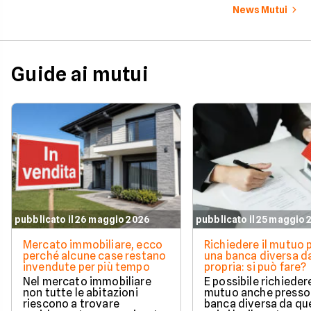
News Mutui
Guide ai mutui
pubblicato il 26 maggio 2026
pubblicato il 25 maggio
Mercato immobiliare, ecco
Richiedere il mutuo 
perché alcune case restano
una banca diversa da
invendute per più tempo
propria: si può fare?
Nel mercato immobiliare
È possibile richieder
non tutte le abitazioni
mutuo anche presso
riescono a trovare
banca diversa da que