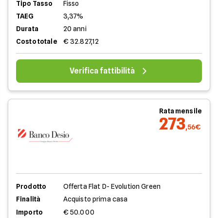
Tipo Tasso
Fisso
TAEG
3,37%
Durata
20 anni
Costo totale
€ 32.827,12
Verifica fattibilità
Rata mensile
273
,56€
Prodotto
Offerta Flat D- Evolution Green
Finalità
Acquisto prima casa
Importo
€ 50.000