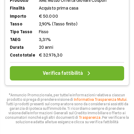
Prodotto
XME Mutuo Offerta Giovani Coupon
Finalità
Acquisto prima casa
Importo
€ 50.000
Tasso
2,90% (Tasso finito)
Tipo Tasso
Fisso
TAEG
3,31%
Durata
20 anni
Costo totale
€ 32.976,30
Verifica fattibilità
*Annuncio Promozionale, per tutte le informazioni relative a ciascun
prodotto si prega di prendere visione di
Informativa Trasparenza Mutui
.
Tutti i prodotti presenti sul comparatore sono da considerarsi assistiti da
garanzia di ipoteca sull'immobile. Ti ricordiamo sempre di prendere
visione delle Informazioni Generali sul Credito Immobiliare offerto ai
consumatori nonché agli altri documenti di
Trasparenza
. Per verificare la
soluzione adatta alle tue esigenze clicca su verifica fattibilità