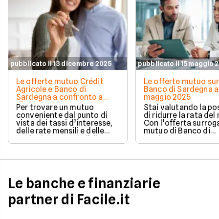
pubblicato il 13 dicembre 2025
pubblicato il 15 maggio 
Le offerte mutuo Crédit
Le offerte mutuo su
Agricole e Banco di
Banco di Sardegna a
Sardegna a confronto a
maggio 2025
dicembre 2025
Per trovare un mutuo
Stai valutando la pos
conveniente dal punto di
di ridurre la rata de
vista dei tassi d’interesse,
Con l’offerta surrog
delle rate mensili e delle
mutuo di Banco di
opzioni contrattuali, il
Sardegna, questo p
confronto delle offerte
essere il momento g
disponibili sul mercato è
per migliorare le tue
fondamentale. Oggi,
condizioni di
Facile.it ha calcolato la rata
finanziamento.
e analizzato per te i
Le banche e finanziarie
vantaggi del mutuo Crédit
Agricole e del mutuo Banco
partner di Facile.it
di Sardegna, per aiutarti a
fare la scelta giusta.