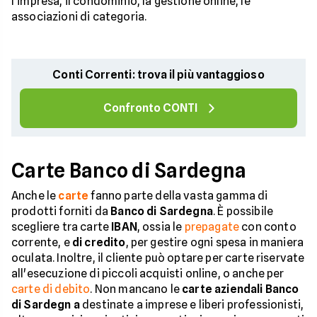
l'impresa, il condominio, la gestione online, le
associazioni di categoria.
Conti Correnti: trova il più vantaggioso
Confronto CONTI
Carte Banco di Sardegna
Anche le
carte
fanno parte della vasta gamma di
prodotti forniti da
Banco di Sardegna
. È possibile
scegliere tra carte
IBAN
, ossia le
prepagate
con conto
corrente, e
di credito
, per gestire ogni spesa in maniera
oculata. Inoltre, il cliente può optare per carte riservate
all'esecuzione di piccoli acquisti online, o anche per
carte di debito
. Non mancano le
carte aziendali Banco
di Sardegn
a
destinate a imprese e liberi professionisti,