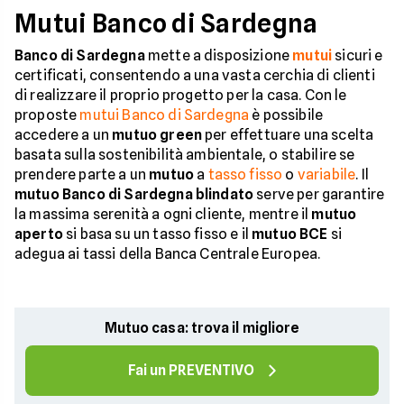
Mutui Banco di Sardegna
Banco di Sardegna
mette a disposizione
mutui
sicuri e
certificati, consentendo a una vasta cerchia di clienti
di realizzare il proprio progetto per la casa. Con le
proposte
mutui Banco di Sardegna
è possibile
accedere a un
mutuo green
per effettuare una scelta
basata sulla sostenibilità ambientale, o stabilire se
prendere parte a un
mutuo
a
tasso fisso
o
variabile
. Il
mutuo Banco di Sardegna blindato
serve per garantire
la massima serenità a ogni cliente, mentre il
mutuo
aperto
si basa su un tasso fisso e il
mutuo BCE
si
adegua ai tassi della Banca Centrale Europea.
Mutuo casa: trova il migliore
Fai un PREVENTIVO