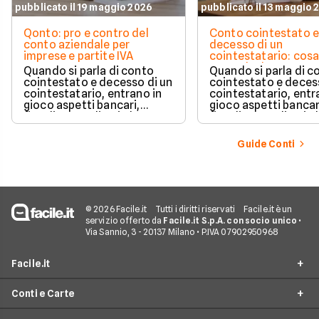
pubblicato il 19 maggio 2026
pubblicato il 13 maggio 
Qonto: pro e contro del
Conto cointestato 
conto aziendale per
decesso di un
imprese e partite IVA
cointestatario: cos
succede davvero tr
Quando si parla di conto
Quando si parla di c
blocchi, quote e
cointestato e decesso di un
cointestato e deces
successione
cointestatario, entrano in
cointestatario, entr
gioco aspetti bancari,
gioco aspetti bancar
fiscali ed ereditari che
fiscali ed ereditari c
spesso generano
spesso generano
confusione.
confusione.
Guide Conti
© 2026 Facile.it
Tutti i diritti riservati
Facile.it è un
servizio offerto da
Facile.it S.p.A. con socio unico
•
Via Sannio, 3 - 20137 Milano • P.IVA 07902950968
Facile.it
Conti e Carte
Assicurazioni