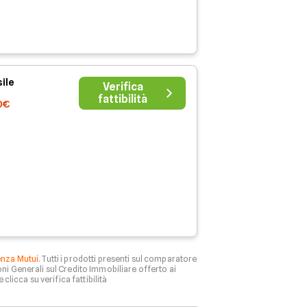
ile
Verifica
fattibilità
0€
enza Mutui
. Tutti i prodotti presenti sul comparatore
ni Generali sul Credito Immobiliare offerto ai
 clicca su verifica fattibilità