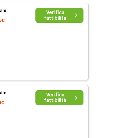
ile
Verifica
fattibilità
6€
ile
Verifica
fattibilità
0€