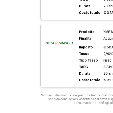
Durata
20 an
Costo totale
€ 32.
Prodotto
XME M
Finalità
Acqui
Importo
€ 50
Tasso
2,90%
Tipo Tasso
Fisso
TAEG
3,31
Durata
20 an
Costo totale
€ 32.
*Annuncio Promozionale, per tutte le informazioni 
sono da considerarsi assistiti da garanzia di
consumatori nonché agli al