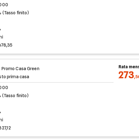
.000
 (Tasso finito)
%
ni
678,35
Rata mens
 Promo Casa Green
273
sto prima casa
,5
.000
 (Tasso finito)
%
ni
827,12