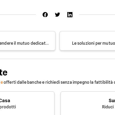
Il nuovo Protocollo ABI per sospendere il mutuo dedicato alle donne vittima di violenza
Le soluzioni per mutu
te
ne
offerti dalle banche e richiedi senza impegno la fattibilità
 Casa
Su
 prodotti
Riduci