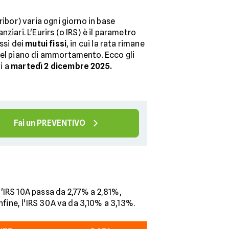
ibor) varia ogni giorno in base
ziari. L'Eurirs (o IRS) è il parametro
ssi dei
mutui fissi
, in cui la rata rimane
del piano di ammortamento. Ecco gli
vi a
martedì 2
dicembre 2025.
Fai un PREVENTIVO
l'IRS 10A passa da 2,77% a 2,81%,
nfine, l'IRS 30A va da 3,10% a 3,13%.