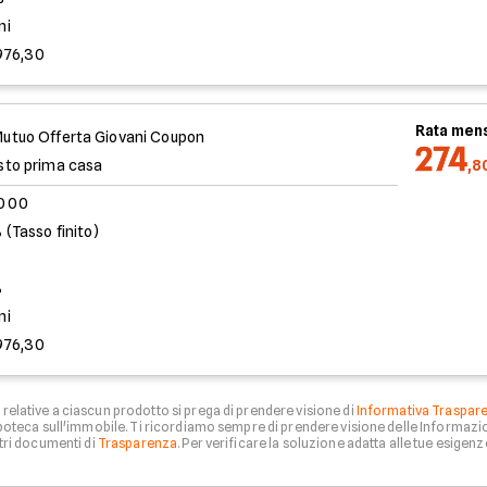
ni
976,30
Rata mens
utuo Offerta Giovani Coupon
274
sto prima casa
,8
.000
 (Tasso finito)
%
ni
976,30
relative a ciascun prodotto si prega di prendere visione di
Informativa Traspar
 ipoteca sull'immobile. Ti ricordiamo sempre di prendere visione delle Informazio
tri documenti di
Trasparenza
. Per verificare la soluzione adatta alle tue esigenze