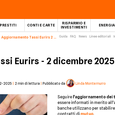
RISPARMIO E
PRESTITI
CONTI E CARTE
ENERGIA
INVESTIMENTI
Guida
FAQ
News
Linee editoriali
I
Aggiornamento Tassi Eurirs 2 dicembre 2025
si Eurirs - 2 dicembre 2025
2-2025
|
2
min di lettura
|
Pubblicato da
Linda Montemurro
Seguire
l'aggiornamento dei 
essere informati in merito al
banche utilizzano per stabilire 
contratti di
mutuo
.