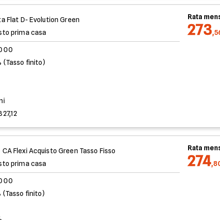
Rata mens
ta Flat D- Evolution Green
273
sto prima casa
,5
.000
 (Tasso finito)
%
ni
827,12
Rata mens
 CA Flexi Acquisto Green Tasso Fisso
274
sto prima casa
,8
.000
 (Tasso finito)
%