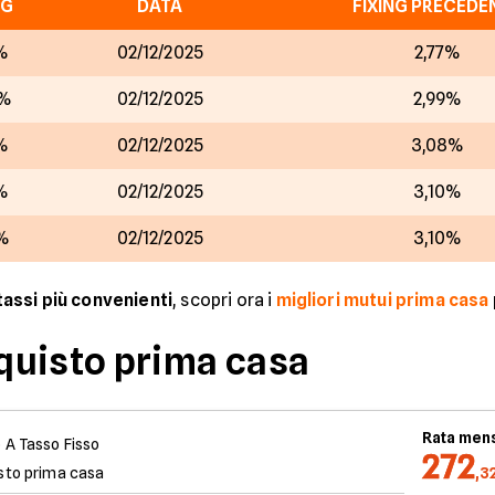
NG
DATA
FIXING PRECEDE
%
02/12/2025
2,77%
3%
02/12/2025
2,99%
%
02/12/2025
3,08%
%
02/12/2025
3,10%
%
02/12/2025
3,10%
 tassi più convenienti
, scopri ora i
migliori mutui prima casa
quisto prima casa
Rata mens
 A Tasso Fisso
272
sto prima casa
,3