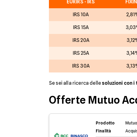
EURIRS - IRS
FIXI
IRS 10A
2,81
IRS 15A
3,0
IRS 20A
3,12
IRS 25A
3,14
IRS 30A
3,13
Se sei alla ricerca delle
soluzioni con i
Offerte Mutuo Ac
Prodotto
Mutuo
Finalità
Acqui