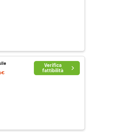
ile
Verifica
fattibilità
6€