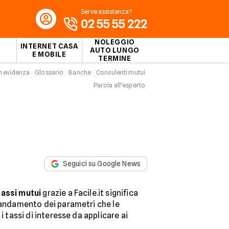
Serve assistenza?
02 55 55 222
NOLEGGIO
INTERNET CASA
AUTO LUNGO
E MOBILE
TERMINE
n evidenza
Glossario
Banche
Consulenti mutui
Parola all'esperto
Seguici su Google News
tassi mutui
grazie a Facile.it significa
l'andamento dei parametri che le
i tassi di interesse da applicare ai