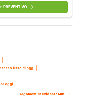
 un PREVENTIVO
5
a tasso fisso di oggi
bor oggi
Argomenti in evidenza Mutui