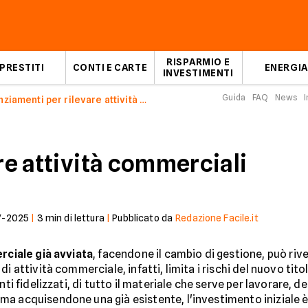
RISPARMIO E
PRESTITI
CONTI E CARTE
ENERGIA
INVESTIMENTI
Guida
FAQ
News
I
Finanziamenti per rilevare attività commerciali
are attività commerciali
7-2025
|
3
min di lettura
|
Pubblicato da
Redazione Facile.it
rciale già avviata
, facendone il cambio di gestione, può riv
di attività commerciale, infatti, limita i rischi del nuovo tit
ti fidelizzati, di tutto il materiale che serve per lavorare, del
a acquisendone una già esistente, l'investimento iniziale è 