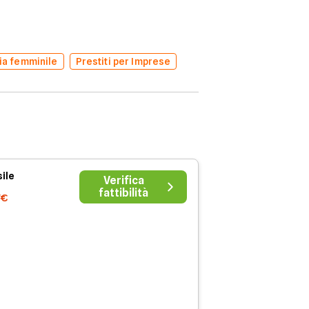
ia femminile
Prestiti per Imprese
ile
Verifica
fattibilità
7€