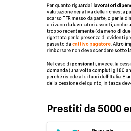
Per quanto riguarda i
lavoratori dipen
valutazione negativa della richiesta p
scarso TFR messo da parte, o per le di
arrivano da lavoratori assunti, anche 
troppo recentemente (da meno di due an
rigettata per la presenza di evidenti p
passato da
cattivo pagatore
. Altro i
rimborsare non deve scendere sotto la 
Nel caso di
pensionati
, invece, la cess
domanda (una volta compiuti gli 80 anni
perché risiede al di fuori dell’Italia. E 
della cessione del quinto, in tasca dev
Prestiti da 5000 
Finanziaria: