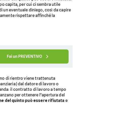
 capita, per cui ci sembra utile
di un eventuale diniego, così da capire
tamente rispettare affinché la
Fai un PREVENTIVO
no di rientro viene trattenuta
nanziaria) dal datore di lavoro o
nda: il contratto di lavoro a tempo
anzano per ottenere l’apertura del
e del quinto può essere rifiutata
e