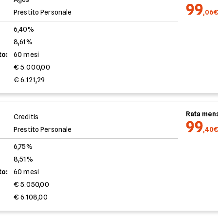
99
Prestito Personale
,06
6,40%
8,61%
to:
60 mesi
€ 5.000,00
€ 6.121,29
Rata mens
Creditis
99
Prestito Personale
,40
6,75%
8,51%
to:
60 mesi
€ 5.050,00
€ 6.108,00