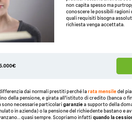
non capita spesso ma purtroppo
conoscere le possibili ragioni 
quali requisiti bisogna assolu
richiesta venga accettata.
 75.000€
differenzia dai normali prestiti perché la
rata mensile
del pia
o della pensione, e girata all’istituto di credito (banca o fi
n sono necessarie particolari
garanzie
a supporto della doma
ulato in azienda) o la pensione del richiedente bastano e av
avanzano… quasi sempre. Scopriamo infatti
quando la cession