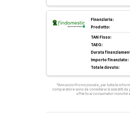
Finanziaria:
Prodotto:
TAN Fisso:
TAEG:
Durata finanziamen
Importo finanziato:
Totale dovuto:
*Annuncio Promozionale , per tutte le informa
comparatore sono da considerarsi assistiti da g
offerto ai consumatori nonché ag