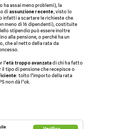
co ha assai meno problemi), la
so di
assunzione recente
, visto lo
o infatti a scartare le richieste che
n meno di 16 dipendenti), costituite
ello stipendio può essere inoltre
cino alla pensione, o perché ha un
, che al netto della rata da
concesso.
r l’
età troppo avanzata
di chi ha fatto
 il tipo di pensione che recepisce o
ficiente
: tolto l’importo della rata
PS non dà l’ok.
ile
Verifica