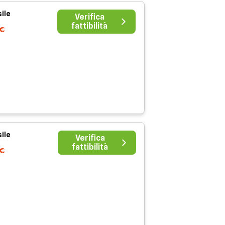
ile
Verifica
fattibilità
9€
ile
Verifica
fattibilità
1€