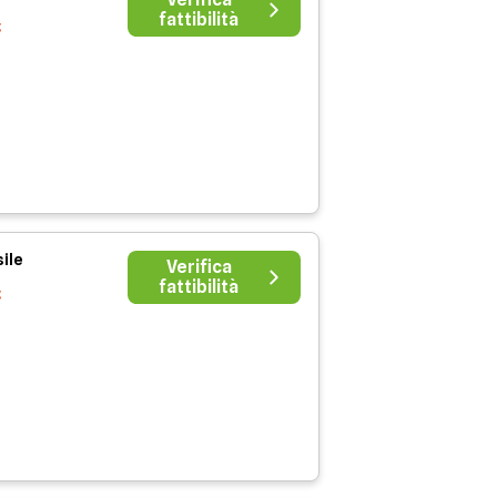
fattibilità
€
ile
Verifica
fattibilità
€