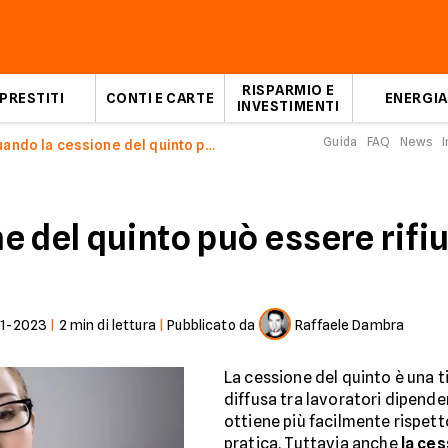
RISPARMIO E
PRESTITI
CONTI E CARTE
ENERGIA
INVESTIMENTI
Guida
FAQ
News
I
Quando la cessione del quinto può essere rifiutata
e del quinto può essere rifi
01-2023
|
2
min di lettura
|
Pubblicato da
Raffaele Dambra
La cessione del quinto è una t
diffusa tra lavoratori dipende
ottiene più facilmente rispett
pratica. Tuttavia anche
la ces