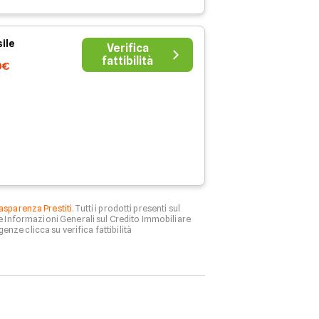
ile
Verifica
fattibilità
0€
asparenza Prestiti
. Tutti i prodotti presenti sul
le Informazioni Generali sul Credito Immobiliare
genze clicca su verifica fattibilità