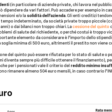
denti
(in particolare di aziende private, chi lavora nel pubbli
uò dipendere da vari fattori. Può accadere per esempio in ca
mensioni e/o la
solidità dell’azienda
. Gli enti creditizi tendon
a tempo indeterminato, da società private troppo piccole (co
ni) o dai bilanci non troppo chiari. La
cessione del quinto
d
roblemi di salute del richiedente, o perché costui è troppo vi
mportante elemento da considerare è l’importo dello stipendio
soglia minima di 500 euro, altrimenti il prestito non viene 
ione del quinto può essere rifiutata per lo stato di salute o pe
 diventa sempre più difficile ottenere il finanziamento), per
anche per i pensionati vale il criterio del
reddito minimo insuf
ono rimanere almeno 504 euro mensili, in caso contrario l’IN
euro
Rata mens
Agos