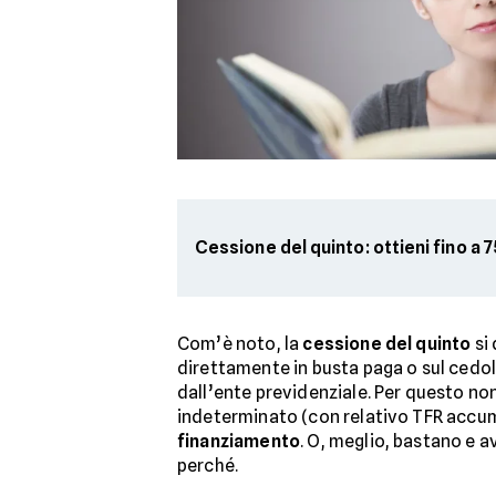
Cessione del quinto: ottieni fino a
Com’è noto, la
cessione del quinto
si 
direttamente in busta paga o sul cedolin
dall’ente previdenziale. Per questo no
indeterminato (con relativo TFR accum
finanziamento
. O, meglio, bastano e 
perché.