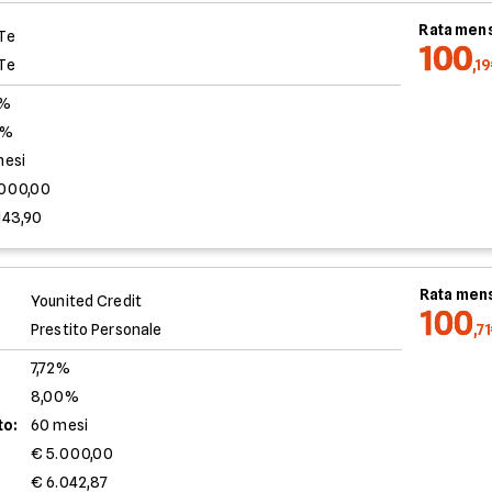
Rata mens
Te
100
Te
,1
0%
8%
mesi
.000,00
143,90
Rata mens
Younited Credit
100
Prestito Personale
,7
7,72%
8,00%
to:
60 mesi
€ 5.000,00
€ 6.042,87