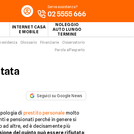
Serve assistenza?
02 5555 666
NOLEGGIO
INTERNET CASA
AUTO LUNGO
E MOBILE
TERMINE
n evidenza
Glossario
Finanziarie
Osservatorio
Parola all'esperto
utata
Seguici su Google News
ipologia di
prestito personale
molto
nti e pensionati perché in genere si
o ad altre, ed è decisamente più
sione del quinto può essere rifiutata
: