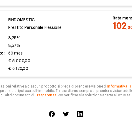
Rata mens
FINDOMESTIC
102
Prestito Personale Flessibile
,0
8,25%
8,57%
to:
60 mesi
€ 5.000,00
€ 6.120,00
zioni relative a ciascun prodotto si prega di prendere visione di
Informativa Tr
aranzia di ipoteca sull'immobile. Ti ricordiamo sempre di prendere visione del
li altri documenti di
Trasparenza
. Per verificare la soluzione adatta alle tue esi