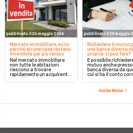
pubblicato il 26 maggio 2026
pubblicato il 25 maggio
Mercato immobiliare, ecco
Richiedere il mutuo 
perché alcune case restano
una banca diversa da
invendute per più tempo
propria: si può fare?
Nel mercato immobiliare
È possibile richieder
non tutte le abitazioni
mutuo anche presso
riescono a trovare
banca diversa da que
rapidamente un acquirente.
cui si ha il conto cor
Alcuni immobili vengono
senza alcun obbligo 
venduti in poche settimane,
trasferire il proprio
mentre altri restano online
rapporto bancario. L
Guide Mutui
per mesi nonostante ribassi
valutazione della ri
di prezzo e numerose visite.
avviene in modo a
e la gestione separa
due rapporti richied
comunque maggior
attenzione operativ