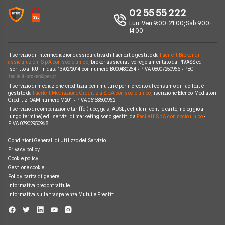
Mutuo Giovani
Poste Italiane
Chi siamo
02 55 55 222
Calcolatore rata mutuo
Mutuo 100 per cento
Credit Agricole
Lun-Ven 9:00-21:00; Sab 9.00-
Perché scegliere Facile.it
14.00
Migliori Mutui Surroga
WeBank
Contatti
CheBanca!
Il servizio di intermediazione assicurativa di Facile.it è gestito da
Facile.it Broker di
Mappa del sito
assicurazioni S.p.A. con socio unico
, broker assicurativo regolamentato dall'IVASS ed
iscritto al RUI in data 13/02/2014 con numero B000480264 • P.IVA 08007250965 • PEC
Credem
Il servizio di mediazione creditizia per i mutui e per il credito al consumo di Facile.it è
Banche e finanziarie
gestito da
Facile.it Mediazione Creditizia S.p.A. con socio unico
, iscrizione Elenco Mediatori
Creditizi OAM numero M201 • P.IVA 06158600962
Il servizio di comparazione tariffe (luce, gas, ADSL, cellulari, conti e carte, noleggio a
lungo termine) ed i servizi di marketing sono gestiti da
Facile.it S.p.A. con socio unico
•
P.IVA 07902950968
Condizioni Generali di Utilizzo del Servizio
Privacy policy
Cookie policy
Gestione cookie
Policy parità di genere
Informativa precontrattule
Informativa sulla trasparenza Mutui e Prestiti