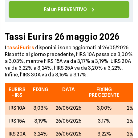
Fai un PREVENTIVO
Tassi Eurirs 26 maggio 2026
I
tassi Eurirs
disponibili sono aggiornati al 26/05/2026.
Rispetto al giorno precedente, l'IRS 10A passa da 3,00%
a 3,03%, mentre l'IRS 15A va da 3,17% a 3,19%. L'IRS 20A
va da 3,22% a 3,24%, l'IRS 25A va da 3,20% a 3,22%.
Infine, l'IRS 30A va da 3,16% a 3,17%.
EURIRS
FIXING
DATA
FIXING
D
- IRS
PRECEDENTE
IRS 10A
3,03%
26/05/2026
3,00%
25/0
IRS 15A
3,19%
26/05/2026
3,17%
25/0
IRS 20A
3,24%
26/05/2026
3,22%
25/0