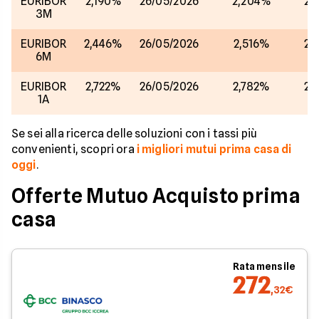
EURIBOR
2,190%
26/05/2026
2,204%
25
3M
EURIBOR
2,446%
26/05/2026
2,516%
25
6M
EURIBOR
2,722%
26/05/2026
2,782%
25
1A
Se sei alla ricerca delle soluzioni con i tassi più
convenienti, scopri ora
i migliori mutui prima casa di
oggi
.
Offerte Mutuo Acquisto prima
casa
Rata mensile
272
,32€