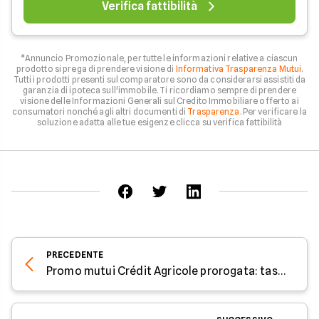
Verifica fattibilità
*Annuncio Promozionale, per tutte le informazioni relative a ciascun
prodotto si prega di prendere visione di
Informativa Trasparenza Mutui
.
Tutti i prodotti presenti sul comparatore sono da considerarsi assistiti da
garanzia di ipoteca sull'immobile. Ti ricordiamo sempre di prendere
visione delle Informazioni Generali sul Credito Immobiliare offerto ai
consumatori nonché agli altri documenti di
Trasparenza
. Per verificare la
soluzione adatta alle tue esigenze clicca su verifica fattibilità
PRECEDENTE
Promo mutui Crédit Agricole prorogata: tassi fissi da 2,59% fino al 5 giugno