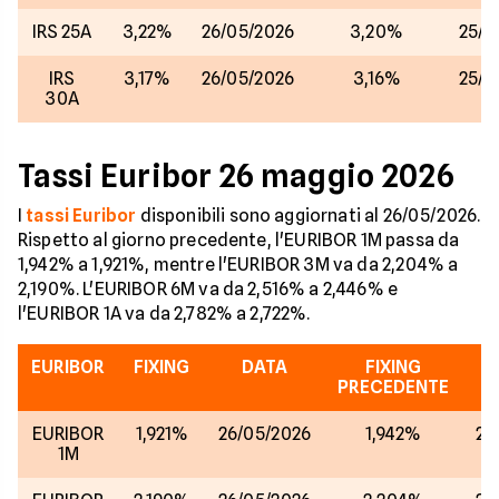
IRS 25A
3,22%
26/05/2026
3,20%
25/0
IRS
3,17%
26/05/2026
3,16%
25/0
30A
Tassi Euribor 26 maggio 2026
I
tassi Euribor
disponibili sono aggiornati al 26/05/2026.
Rispetto al giorno precedente, l'EURIBOR 1M passa da
1,942% a 1,921%, mentre l'EURIBOR 3M va da 2,204% a
2,190%. L'EURIBOR 6M va da 2,516% a 2,446% e
l'EURIBOR 1A va da 2,782% a 2,722%.
EURIBOR
FIXING
DATA
FIXING
PRECEDENTE
EURIBOR
1,921%
26/05/2026
1,942%
25
1M