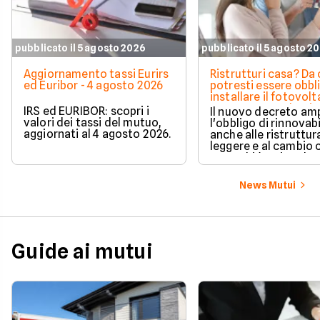
pubblicato il 5 agosto 2026
pubblicato il 5 agosto 2
Aggiornamento tassi Eurirs
Ristrutturi casa? Da 
ed Euribor - 4 agosto 2026
potresti essere obbl
installare il fotovolt
nuova norma che ri
IRS ed EURIBOR: scopri i
Il nuovo decreto amp
milioni di italiani
valori dei tassi del mutuo,
l'obbligo di rinnovabi
aggiornati al 4 agosto 2026.
anche alle ristruttur
leggere e al cambio 
ecco chi è coinvolto
cambia in pratica.
News Mutui
Guide ai mutui