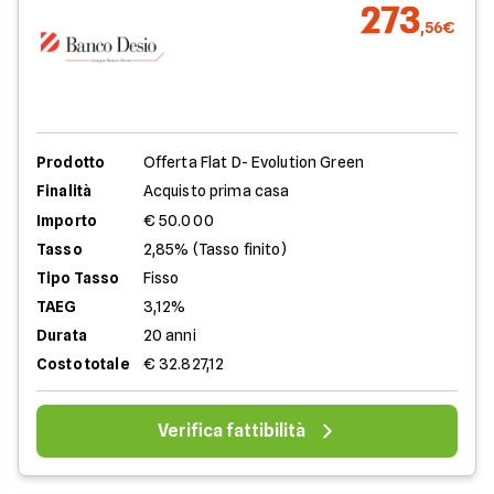
273
,56€
Prodotto
Offerta Flat D- Evolution Green
Finalità
Acquisto prima casa
Importo
€ 50.000
Tasso
2,85% (Tasso finito)
Tipo Tasso
Fisso
TAEG
3,12%
Durata
20 anni
Costo totale
€ 32.827,12
Verifica fattibilità