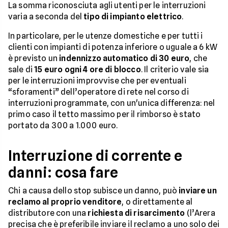
La somma riconosciuta agli utenti per le interruzioni
varia a seconda del
tipo di impianto elettrico
.
In particolare, per le utenze domestiche e per tutti i
clienti con impianti di potenza inferiore o uguale a 6 kW
è previsto un
indennizzo automatico di 30 euro
, che
sale di
15 euro ogni 4 ore di blocco
. Il criterio vale sia
per le interruzioni improvvise che per eventuali
“sforamenti” dell’operatore di rete nel corso di
interruzioni programmate, con un'unica differenza: nel
primo caso il tetto massimo per il rimborso è stato
portato da 300 a 1.000 euro.
Interruzione di corrente e
danni: cosa fare
Chi a causa dello stop subisce un danno, può
inviare un
reclamo al proprio venditore
, o direttamente al
distributore con una
richiesta di risarcimento
(l’Arera
precisa che è preferibile inviare il reclamo a uno solo dei