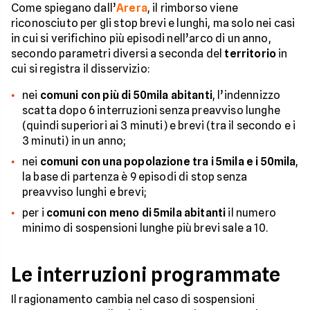
Come spiegano dall’
Arera
, il rimborso viene
riconosciuto per gli stop brevi e lunghi, ma solo nei casi
in cui si verifichino più episodi nell’arco di un anno,
secondo parametri diversi a seconda del
territorio
in
cui si registra il disservizio:
nei
comuni con più di 50mila abitanti
, l’indennizzo
scatta dopo 6 interruzioni senza preavviso lunghe
(quindi superiori ai 3 minuti) e brevi (tra il secondo e i
3 minuti) in un anno;
nei
comuni con una popolazione tra i 5mila e i 50mila
,
la base di partenza è 9 episodi di stop senza
preavviso lunghi e brevi;
per i
comuni con meno di 5mila abitanti
il numero
minimo di sospensioni lunghe più brevi sale a 10.
Le interruzioni programmate
Il ragionamento cambia nel caso di sospensioni