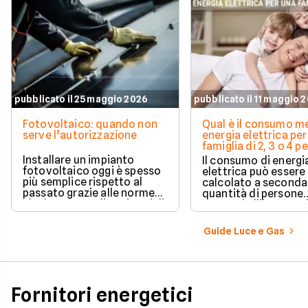
pubblicato il 25 maggio 2026
pubblicato il 11 maggio 
Fotovoltaico: quando non
Qual è il consumo me
serve l’autorizzazione
energia elettrica per
famiglia di 2, 3 o 4 
Installare un impianto
Il consumo di energi
fotovoltaico oggi è spesso
elettrica può essere
più semplice rispetto al
calcolato a seconda
passato grazie alle norme
quantità di persone
che hanno ampliato i casi di
presenti all'interno d
edilizia libera.
determinato edifici
numerosi i fattori c
Guide Luce e Gas
influenzano questo 
occorre tenerli in
considerazione per
effettuare una stim
coerente.
Fornitori energetici