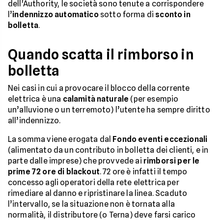
dell'Authority, le società sono tenute a corrispondere
l’
indennizzo automatico
sotto forma di
sconto in
bolletta
.
Quando scatta il rimborso in
bolletta
Nei casi in cui a provocare il blocco della corrente
elettrica è una
calamità naturale
(per esempio
un’alluvione o un terremoto) l’utente ha sempre diritto
all’indennizzo.
La somma viene erogata dal
Fondo eventi eccezionali
(alimentato da un contributo in bolletta dei clienti, e in
parte dalle imprese) che provvede ai
rimborsi per le
prime 72 ore di blackout
. 72 ore è infatti il tempo
concesso agli operatori della rete elettrica per
rimediare al danno e ripristinare la linea. Scaduto
l’intervallo, se la situazione non è tornata alla
normalità, il distributore (o Terna) deve farsi carico