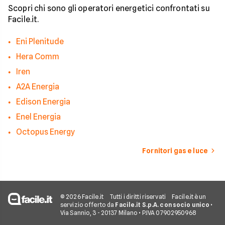
Scopri chi sono gli operatori energetici confrontati su
Facile.it.
Eni Plenitude
Hera Comm
Iren
A2A Energia
Edison Energia
Enel Energia
Octopus Energy
Fornitori gas e luce
© 2026 Facile.it
Tutti i diritti riservati
Facile.it è un
servizio offerto da
Facile.it S.p.A. con socio unico
•
Via Sannio, 3 - 20137 Milano • P.IVA 07902950968