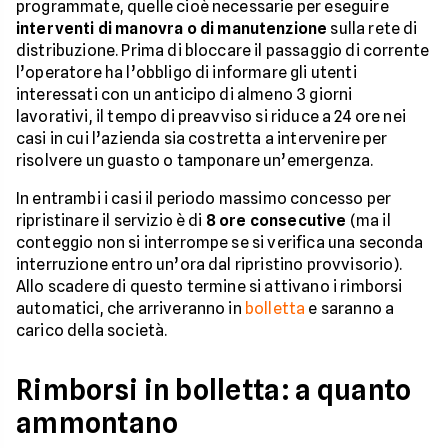
programmate, quelle cioè necessarie per eseguire
interventi di manovra
o di manutenzione
sulla rete di
distribuzione. Prima di bloccare il passaggio di corrente
l’operatore ha l’obbligo di informare gli utenti
interessati con un anticipo di almeno 3 giorni
lavorativi, il tempo di preavviso si riduce a 24 ore nei
casi in cui l’azienda sia costretta a intervenire per
risolvere un guasto o tamponare un’emergenza.
In entrambi i casi il periodo massimo concesso per
ripristinare il servizio è di
8 ore consecutive
(ma il
conteggio non si interrompe se si verifica una seconda
interruzione entro un’ora dal ripristino provvisorio).
Allo scadere di questo termine si attivano i rimborsi
automatici, che arriveranno in
bolletta
e saranno a
carico della società.
Rimborsi in bolletta: a quanto
ammontano