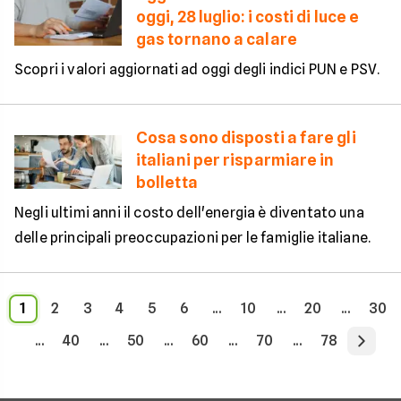
oggi, 28 luglio: i costi di luce e
gas tornano a calare
Scopri i valori aggiornati ad oggi degli indici PUN e PSV.
Cosa sono disposti a fare gli
italiani per risparmiare in
bolletta
Negli ultimi anni il costo dell'energia è diventato una
delle principali preoccupazioni per le famiglie italiane.
1
2
3
4
5
6
...
10
...
20
...
30
...
40
...
50
...
60
...
70
...
78