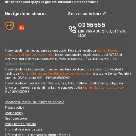
A2A
di ricariche postepay e pagamenti intestati a persone fisiche.
Glossario Gas e Luce
Chi siamo
Edison
Navigazione sicura:
Serve assistenza?
Notizie Luce e Gas
Perché scegliere Facile.it
Iren
02 55 55 5
Argomenti in evidenza Gas e Luce
Contatti
Optima
Lun-Ven 9:00-21:00; Sab 9.00-
14.00
Mappa del sito
Engie
Sorgenia
Il servizio di intermediazione assicurativa di Facile.it è gestito da
Facile.it Broker di
assicurazioni S.p.A. con socio unico
, broker assicurativo regolamentato dall'IVASS ed
iscritto al RUI in data 13/02/2014 con numero B000480264 • P.IVA 08007250965 • PEC
Fornitori Energetici
Il servizio di mediazione creditizia per i mutui e per il credito al consumo di Facile.it è
gestito da
Facile.it Mediazione Creditizia S.p.A. con socio unico
, iscrizione Elenco Mediatori
Creditizi OAM numero M201 • P.IVA 06158600962
Il servizio di comparazione tariffe (luce, gas, ADSL, cellulari, conti e carte, noleggio a
lungo termine) ed i servizi di marketing sono gestiti da
Facile.it S.p.A. con socio unico
•
P.IVA 07902950968
Condizioni Generali di Utilizzo del Servizio
Privacy policy
Cookie policy
Gestione cookie
Policy parità di genere
Informativa precontrattule
Informativa sulla trasparenza Mutui e Prestiti