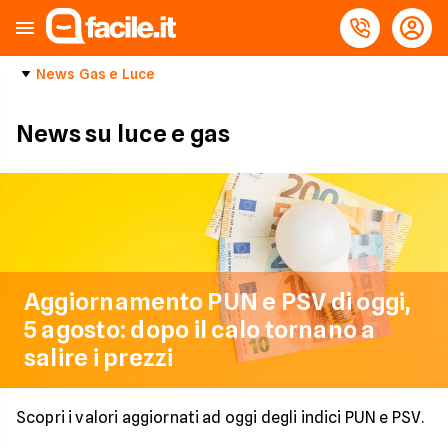
News Gas e Luce
News su luce e gas
Aggiornamento PUN e PSV di oggi,
5 agosto: dopo il calo tornano a
salire i prezzi
Scopri i valori aggiornati ad oggi degli indici PUN e PSV.