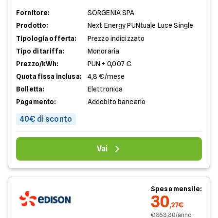
Fornitore:
SORGENIA SPA
Prodotto:
Next Energy PUNtuale Luce Single
Tipologia offerta:
Prezzo indicizzato
Tipo di tariffa:
Monoraria
Prezzo/kWh:
PUN + 0,007 €
Quota fissa inclusa:
4,8 €/mese
Bolletta:
Elettronica
Pagamento:
Addebito bancario
40€ di sconto
Vai
Spesa mensile:
30
,27€
€ 363,30/anno