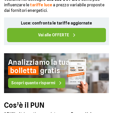
influenzare le
tariffe luce
a prezzo variabile proposte
dai fornitori energetici.
Luce: confronta le tariffe aggiornate
Vai alle OFFERTE
Analizziamo la tua
bolletta
gratis
Scopri quanto risparmi
Cos’è il PUN