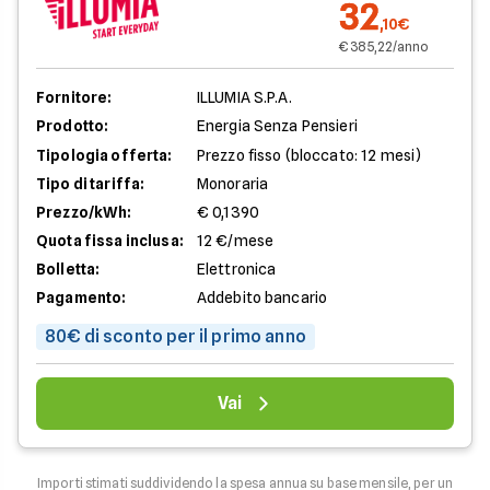
32
,10€
€ 385,22/anno
Fornitore:
ILLUMIA S.P.A.
Prodotto:
Energia Senza Pensieri
Tipologia offerta:
Prezzo fisso (bloccato: 12 mesi)
Tipo di tariffa:
Monoraria
Prezzo/kWh:
€ 0,1390
Quota fissa inclusa:
12 €/mese
Bolletta:
Elettronica
Pagamento:
Addebito bancario
80€ di sconto per il primo anno
Vai
Importi stimati suddividendo la spesa annua su base mensile, per un