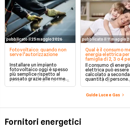
pubblicato il 25 maggio 2026
pubblicato il 11 maggio 
Fotovoltaico: quando non
Qual è il consumo me
serve l’autorizzazione
energia elettrica per
famiglia di 2, 3 o 4 
Installare un impianto
Il consumo di energi
fotovoltaico oggi è spesso
elettrica può essere
più semplice rispetto al
calcolato a seconda
passato grazie alle norme
quantità di persone
che hanno ampliato i casi di
presenti all'interno d
edilizia libera.
determinato edifici
numerosi i fattori c
Guide Luce e Gas
influenzano questo 
occorre tenerli in
considerazione per
effettuare una stim
coerente.
Fornitori energetici