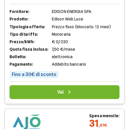
Fornitore:
EDISON ENERGIA SPA
Prodotto:
Edison Web Luce
Tipologia offerta:
Prezzo fisso (bloccato: 12 mesi)
Tipo di tariffa:
Monoraria
Prezzo/kWh:
€ 0,1220
Quota fissa inclusa:
7,50 €/mese
Bolletta:
elettronica
Pagamento:
Addebito bancario
Fino a 30€ di sconto
Vai
Spesa mensile:
31
,47€