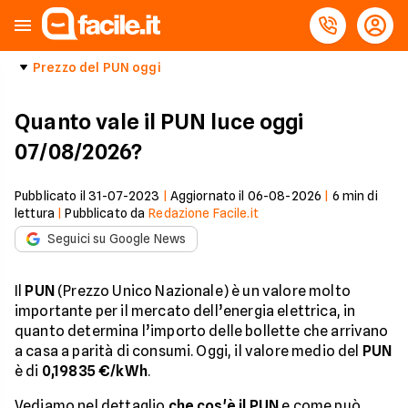
Prezzo del PUN oggi
Quanto vale il PUN luce oggi
07/08/2026?
Pubblicato il
31-07-2023
|
Aggiornato il
06-08-2026
|
6
min di
lettura
|
Pubblicato da
Redazione Facile.it
Seguici su Google News
Il
PUN
(Prezzo Unico Nazionale) è un valore molto
importante per il mercato dell’energia elettrica, in
quanto determina l’importo delle bollette che arrivano
a casa a parità di consumi. Oggi, il valore medio del
PUN
è di
0,19835 €/kWh
.
Vediamo nel dettaglio
che cos'è il PUN
e come può