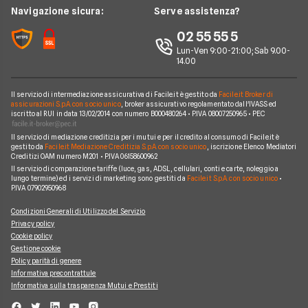
Chi siamo
Edison
Navigazione sicura:
Serve assistenza?
Notizie Luce e Gas
Perché scegliere Facile.it
Iren
02 55 55 5
Argomenti in evidenza Gas e Luce
Contatti
Optima
Lun-Ven 9:00-21:00; Sab 9.00-
14.00
Mappa del sito
Engie
Sorgenia
Il servizio di intermediazione assicurativa di Facile.it è gestito da
Facile.it Broker di
assicurazioni S.p.A. con socio unico
, broker assicurativo regolamentato dall'IVASS ed
iscritto al RUI in data 13/02/2014 con numero B000480264 • P.IVA 08007250965 • PEC
Fornitori Energetici
Il servizio di mediazione creditizia per i mutui e per il credito al consumo di Facile.it è
gestito da
Facile.it Mediazione Creditizia S.p.A. con socio unico
, iscrizione Elenco Mediatori
Creditizi OAM numero M201 • P.IVA 06158600962
Il servizio di comparazione tariffe (luce, gas, ADSL, cellulari, conti e carte, noleggio a
lungo termine) ed i servizi di marketing sono gestiti da
Facile.it S.p.A. con socio unico
•
P.IVA 07902950968
Condizioni Generali di Utilizzo del Servizio
Privacy policy
Cookie policy
Gestione cookie
Policy parità di genere
Informativa precontrattule
Informativa sulla trasparenza Mutui e Prestiti