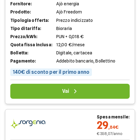
Fornitore:
Ajò energia
Prodotto:
Ajò Freedom
Tipologia offerta:
Prezzo indicizzato
Tipo di tariffa:
Bioraria
Prezzo/kWh:
PUN + 0,018 €
Quota fissa inclusa:
12,00 €/mese
Bolletta:
Digitale, cartacea
Pagamento:
Addebito bancario, Bollettino
140€ di sconto per il primo anno
Vai
Spesa mensile:
29
,84€
€ 358,07/anno