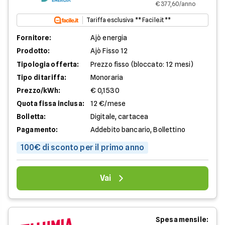
€ 377,60/anno
Tariffa esclusiva ** Facile.it **
Fornitore:
Ajò energia
Prodotto:
Ajò Fisso 12
Tipologia offerta:
Prezzo fisso (bloccato: 12 mesi)
Tipo di tariffa:
Monoraria
Prezzo/kWh:
€ 0,1530
Quota fissa inclusa:
12 €/mese
Bolletta:
Digitale, cartacea
Pagamento:
Addebito bancario, Bollettino
100€ di sconto per il primo anno
Vai
Spesa mensile: