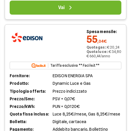
Vai
Spesa mensile:
55
,04€
Quota gas:
:
€ 20,24
Quota luce:
:
€ 34,80
€ 660,44/anno
Tariffa esclusiva ** Facile.it **
Fornitore:
EDISON ENERGIA SPA
Prodotto:
Dynamic Luce e Gas
Tipologia offerta:
Prezzo indicizzato
Prezzo/Smc:
PSV + 0,07€
Prezzo/kWh:
PUN + 0,0120€
Quota fissa inclusa:
Luce 8,25€/mese, Gas 8,25€/mese
Bolletta:
Digitale, cartacea
Pagamento:
Addebito bancario, Bollettino