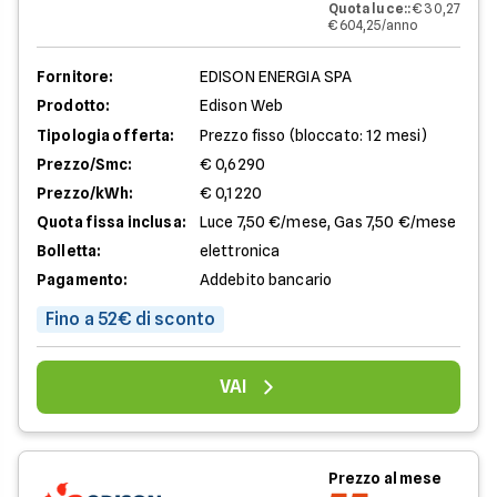
Quota luce:
:
€ 30,27
€ 604,25/anno
Fornitore:
EDISON ENERGIA SPA
Prodotto:
Edison Web
Tipologia offerta:
Prezzo fisso (bloccato: 12 mesi)
Prezzo/Smc:
€ 0,6290
Prezzo/kWh:
€ 0,1220
Quota fissa inclusa:
Luce 7,50 €/mese, Gas 7,50 €/mese
Bolletta:
elettronica
Pagamento:
Addebito bancario
Fino a 52€ di sconto
VAI
Prezzo al mese