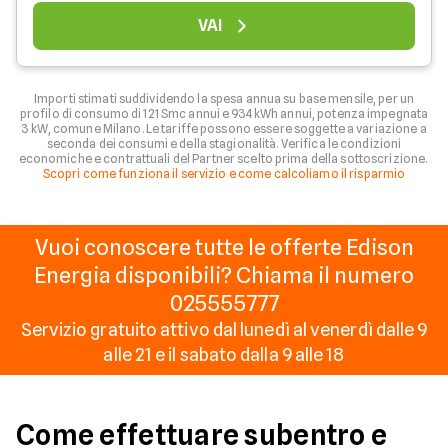
VAI
Importi stimati suddividendo la spesa annua su base mensile, per un
profilo di consumo di 121 Smc annui e 934 kWh annui, potenza impegnata
3 kW, comune Milano. Le tariffe possono essere soggette a variazione a
seconda dei consumi e della stagionalità. Verifica le condizioni
economiche e contrattuali del Partner scelto prima della sottoscrizione.
Scopri come funziona il servizio e come calcoliamo il risparmio
Vuoi conoscere tutte le offerte Edison
Energia disponibili? Chiama il numero
025555777
Servizio gratuito attivo dal lunedì al venerdì dalle 9
alle 21 e il sabato dalla 9 alle 18
Come effettuare subentro e