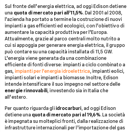
Sul fronte dell’energia elettrica, ad oggi Edison detiene
una
quota di mercato pari all’11,5%
. Dal 2001 al 2008,
l'azienda ha portato a termine la costruzione di nuovi
impianti a gas efficienti ed ecologici, con l’obiettivo di
aumentare la capacità produttiva per l’Europa.
Attualmente, grazie al parco centrali molto nutrito a
cui si appoggia per generare energia elettrica, il gruppo
può contare su una capacità installata di 11,5 GW.
L’energia viene generata da una combinazione
efficiente di fonti diverse: impianti a ciclo combinato a
gas,
impianti per l'energia idroelettrica
, impianti eolici,
impianti solari e impianti a biomasse. Inoltre, Edison
intende intensificare il suo impegno nel settore delle
energie rinnovabili
, investendo sia in Italia che
all’estero.
Per quanto riguarda gli
idrocarburi
, ad oggi Edison
detiene una
quota di mercato pari al 19,6%
. La società
è impegnata su molteplici fronti, dalla realizzazione di
infrastrutture internazionali per l’importazione del gas