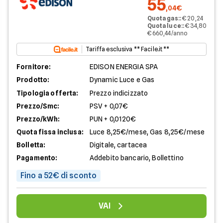
55
,04€
Quota gas:
:
€ 20,24
Quota luce:
:
€ 34,80
€ 660,44/anno
Tariffa esclusiva ** Facile.it **
Fornitore:
EDISON ENERGIA SPA
Prodotto:
Dynamic Luce e Gas
Tipologia offerta:
Prezzo indicizzato
Prezzo/Smc:
PSV + 0,07€
Prezzo/kWh:
PUN + 0,0120€
Quota fissa inclusa:
Luce 8,25€/mese, Gas 8,25€/mese
Bolletta:
Digitale, cartacea
Pagamento:
Addebito bancario, Bollettino
Fino a 52€ di sconto
VAI