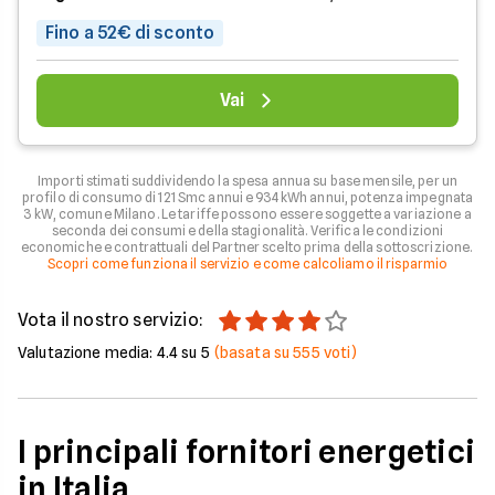
Fino a 52€ di sconto
Vai
Importi stimati suddividendo la spesa annua su base mensile, per un
profilo di consumo di 121 Smc annui e 934 kWh annui, potenza impegnata
3 kW, comune Milano. Le tariffe possono essere soggette a variazione a
seconda dei consumi e della stagionalità. Verifica le condizioni
economiche e contrattuali del Partner scelto prima della sottoscrizione.
Scopri come funziona il servizio e come calcoliamo il risparmio
Vota il nostro servizio:
Valutazione media:
4.4
su 5
(basata su
555
voti)
I principali fornitori energetici
in Italia