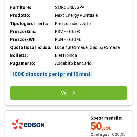
Fornitore:
SORGENIA SPA
Prodotto:
Next Energy PUNtuale
Tipologia offerta:
Prezzo indicizzato
Prezzo/Smc:
PSV + 0,05 €
Prezzo/kWh:
PUN + 0,007€
Quota fissa inclusa:
Luce 4,8€/mese, Gas 5,7€/mese
Bolletta:
Elettronica
Pagamento:
Addebito bancario
100€ di sconto per i primi 15 mesi
Vai
Spesa mensile:
50
,35€
Quota gas:
:
€ 20,08