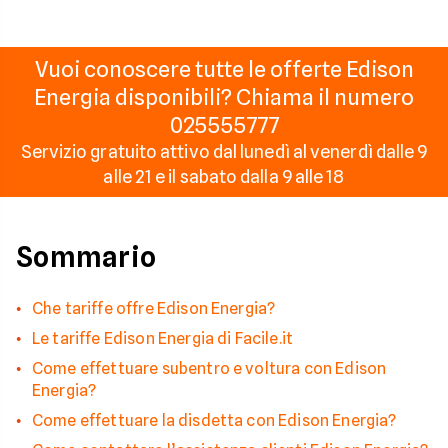
Vuoi conoscere tutte le offerte Edison
Energia disponibili? Chiama il numero
025555777
Servizio gratuito attivo dal lunedì al venerdì dalle 9
alle 21 e il sabato dalla 9 alle 18
Sommario
Che tariffe offre Edison Energia?
Le tariffe Edison Energia di Facile.it
Come effettuare subentro e voltura con Edison
Energia?
Come effettuare la disdetta con Edison Energia?