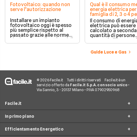
Fotovoltaico: quando non
Qual è il consumo me
serve l’autorizzazione
energia elettrica per
famiglia di 2, 3 o 4 
Installare un impianto
Il consumo di energi
fotovoltaico oggi è spesso
elettrica può essere
più semplice rispetto al
calcolato a seconda
passato grazie alle norme
quantità di persone
che hanno ampliato i casi di
presenti all'interno d
edilizia libera.
determinato edifici
numerosi i fattori c
Guide Luce e Gas
influenzano questo 
occorre tenerli in
considerazione per
effettuare una stim
coerente.
© 2026 Facile.it
Tutti i diritti riservati
Facile.it è un
servizio offerto da
Facile.it S.p.A. con socio unico
•
Via Sannio, 3 - 20137 Milano • P.IVA 07902950968
Facile.it
In primo piano
Assicurazioni
Efficientamento Energetico
Prestiti
Facile Energia