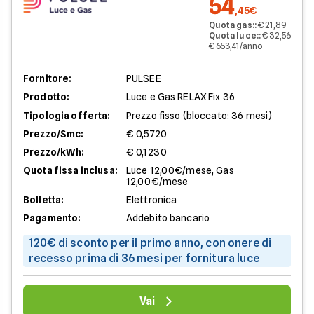
54
,45€
Quota gas:
:
€ 21,89
Quota luce:
:
€ 32,56
€ 653,41/anno
Fornitore:
PULSEE
Prodotto:
Luce e Gas RELAX Fix 36
Tipologia offerta:
Prezzo fisso (bloccato: 36 mesi)
Prezzo/Smc:
€ 0,5720
Prezzo/kWh:
€ 0,1230
Quota fissa inclusa:
Luce 12,00€/mese, Gas
12,00€/mese
Bolletta:
Elettronica
Pagamento:
Addebito bancario
120€ di sconto per il primo anno, con onere di
recesso prima di 36 mesi per fornitura luce
Vai