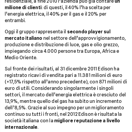
residenziale, a fine 2010 l’azienda può già contare
un
milione di clienti
: di questi, il 40% l’ha scelta per
l’energia elettrica, il 40% per il gas e il 20% per
entrambi.
Oggi il gruppo rappresenta il
secondo player sul
mercato italiano
nel settore dell’approvvigionamento,
produzione e distribuzione di luce, gas e olio grezzo,
impiegando circa 4.000 persone tra Europa, Africa e
Medio Oriente.
Sul fronte dei risultati, al 31 dicembre 2011 Edison ha
registrato ricavi di vendita pari a 11.381 milioni di euro
(+17,5% rispetto all’anno precedente), con 871 milioni di
euro di utili. Considerando singolarmente i singoli
settori, il mercato dell’energia elettrica è cresciuto del
13,9%, mentre quello del gas ha subito un incremento
dell’8,5%. Grazie al suo impegno per un miglioramento
continuo su tutti i fronti, nel 2012 Edison è risultata la
società italiana con la
migliore reputazione a livello
internazionale
.