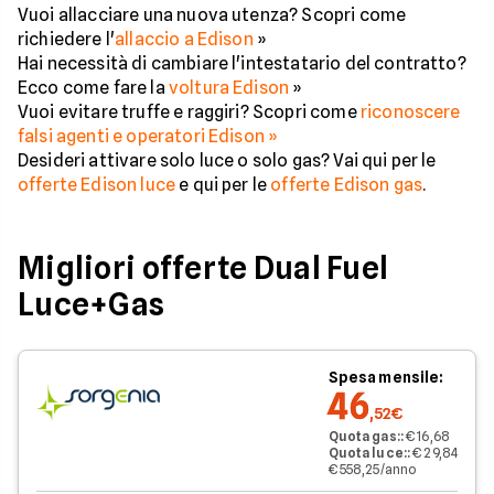
Vuoi allacciare una nuova utenza? Scopri come
richiedere l'
allaccio a Edison
»
Hai necessità di cambiare l'intestatario del contratto?
Ecco come fare la
voltura Edison
»
Vuoi evitare truffe e raggiri? Scopri come
riconoscere
falsi agenti e operatori Edison »
Desideri attivare solo luce o solo gas? Vai qui per le
offerte Edison luce
e qui per le
offerte Edison gas
.
Migliori offerte Dual Fuel
Luce+Gas
Spesa mensile:
46
,52€
Quota gas:
:
€ 16,68
Quota luce:
:
€ 29,84
€ 558,25/anno