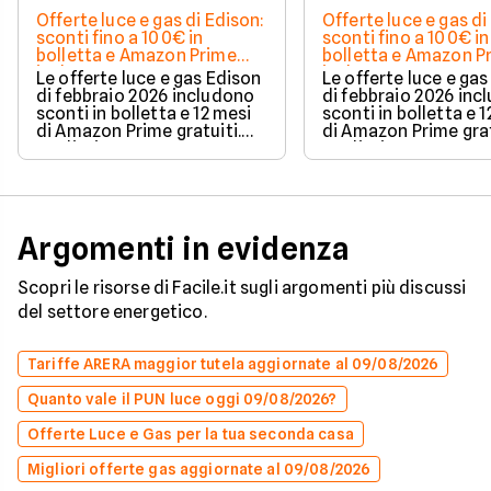
Offerte luce e gas di Edison:
Offerte luce e gas di
sconti fino a 100€ in
sconti fino a 100€ in
bolletta e Amazon Prime
bolletta e Amazon P
incluso
incluso
Le offerte luce e gas Edison
Le offerte luce e ga
di febbraio 2026 includono
di febbraio 2026 inc
sconti in bolletta e 12 mesi
sconti in bolletta e 
di Amazon Prime gratuiti.
di Amazon Prime grat
Analizziamo
Analizziamo
caratteristiche, spese e
caratteristiche, spe
vantaggi delle due
vantaggi delle due
soluzioni.
soluzioni.
Argomenti in evidenza
Scopri le risorse di Facile.it sugli argomenti più discussi
del settore energetico.
Tariffe ARERA maggior tutela aggiornate al 09/08/2026
Quanto vale il PUN luce oggi 09/08/2026?
Offerte Luce e Gas per la tua seconda casa
Migliori offerte gas aggiornate al 09/08/2026