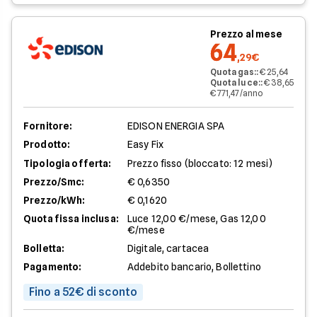
Prezzo al mese
64
,29€
Quota gas:
:
€ 25,64
Quota luce:
:
€ 38,65
€ 771,47/anno
Fornitore:
EDISON ENERGIA SPA
Prodotto:
Easy Fix
Tipologia offerta:
Prezzo fisso (bloccato: 12 mesi)
Prezzo/Smc:
€ 0,6350
Prezzo/kWh:
€ 0,1620
Quota fissa inclusa:
Luce 12,00 €/mese, Gas 12,00
€/mese
Bolletta:
Digitale, cartacea
Pagamento:
Addebito bancario, Bollettino
Fino a 52€ di sconto