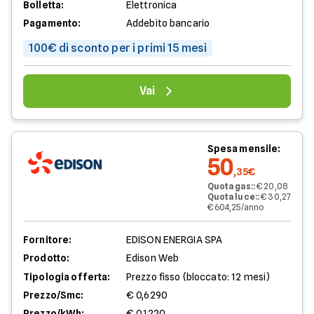
Bolletta:
Elettronica
Pagamento:
Addebito bancario
100€ di sconto per i primi 15 mesi
Vai
Spesa mensile:
50
,35€
Quota gas:
:
€ 20,08
Quota luce:
:
€ 30,27
€ 604,25/anno
Fornitore:
EDISON ENERGIA SPA
Prodotto:
Edison Web
Tipologia offerta:
Prezzo fisso (bloccato: 12 mesi)
Prezzo/Smc:
€ 0,6290
Prezzo/kWh:
€ 0,1220