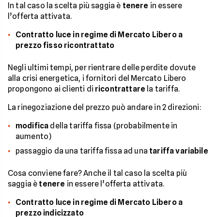
In tal caso la scelta più saggia è
tenere
in essere
l’offerta attivata.
Contratto luce in regime di Mercato Libero a
prezzo fisso ricontrattato
Negli ultimi tempi, per rientrare delle perdite dovute
alla crisi energetica, i fornitori del Mercato Libero
propongono ai clienti di
ricontrattare
la tariffa.
La rinegoziazione del prezzo può andare in 2 direzioni:
modifica
della tariffa fissa (probabilmente in
aumento)
passaggio da una tariffa fissa ad una
tariffa variabile
Cosa conviene fare? Anche il tal caso la scelta più
saggia è
tenere
in essere l’offerta attivata.
Contratto luce in regime di Mercato Libero a
prezzo indicizzato