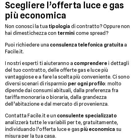
Scegliere l’offerta luce e gas
più economica
Non conosci la tua
tipologia
di contratto? Oppure non
hai dimestichezza con
termini
come spread?
Puoi richiedere una
consulenza telefonica gratuita
a
Facile.it.
I nostri esperti ti aiuteranno a
comprendere
i dettagli
del tuo contratto, delle offerte gas e luce più
vantaggiose e a fare la scelta più conveniente. Ci sono
diversi scenari di risparmio
per ogni profilo
: molto
dipende dai consumi abituali, dalla preferenza fra
tariffa monoraria o bioraria, dalla grandezza
dell’abitazione e dal mercato di provenienza.
Contatta Facile.it e un
consulente specializzato
analizzerà tutte le variabili per te, gratuitamente,
individuando l’offerta luce e gas
più economica
su
misura per la tua casa.