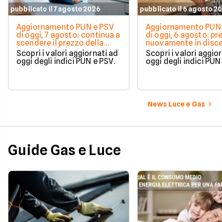
pubblicato il 7 agosto 2026
pubblicato il 6 agosto 2
Aggiornamento PUN e PSV
Aggiornamento PUN 
di oggi, 7 agosto: continua a
di oggi, 6 agosto: pr
scendere il prezzo della
nuovamente in disc
luce, ma sale il gas
Scopri i valori aggiornati ad
Scopri i valori aggio
oggi degli indici PUN e PSV.
oggi degli indici PUN
News Luce e Gas
Guide Gas e Luce