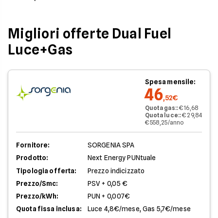
Migliori offerte Dual Fuel
Luce+Gas
Spesa mensile:
46
,52€
Quota gas:
:
€ 16,68
Quota luce:
:
€ 29,84
€ 558,25/anno
Fornitore:
SORGENIA SPA
Prodotto:
Next Energy PUNtuale
Tipologia offerta:
Prezzo indicizzato
Prezzo/Smc:
PSV + 0,05 €
Prezzo/kWh:
PUN + 0,007€
Quota fissa inclusa:
Luce 4,8€/mese, Gas 5,7€/mese