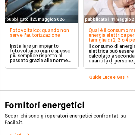
pubblicato il 25 maggio 2026
pubblicato il 11 maggio 
Fotovoltaico: quando non
Qual è il consumo me
serve l’autorizzazione
energia elettrica per
famiglia di 2, 3 o 4 
Installare un impianto
Il consumo di energi
fotovoltaico oggi è spesso
elettrica può essere
più semplice rispetto al
calcolato a seconda
passato grazie alle norme
quantità di persone
che hanno ampliato i casi di
presenti all'interno d
edilizia libera.
determinato edifici
numerosi i fattori c
Guide Luce e Gas
influenzano questo 
occorre tenerli in
considerazione per
effettuare una stim
coerente.
Fornitori energetici
Scopri chi sono gli operatori energetici confrontati su
Facile.it.