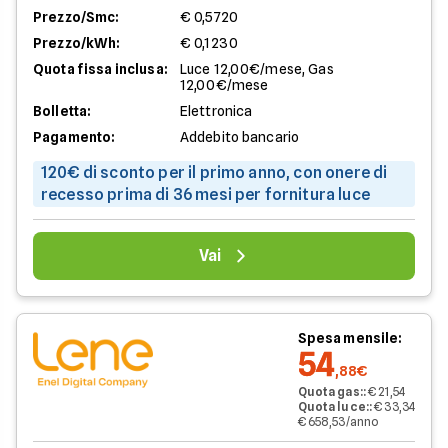
Prezzo/Smc:
€ 0,5720
Prezzo/kWh:
€ 0,1230
Quota fissa inclusa:
Luce 12,00€/mese, Gas
12,00€/mese
Bolletta:
Elettronica
Pagamento:
Addebito bancario
120€ di sconto per il primo anno, con onere di
recesso prima di 36 mesi per fornitura luce
Vai
Spesa mensile:
54
,88€
Quota gas:
:
€ 21,54
Quota luce:
:
€ 33,34
€ 658,53/anno