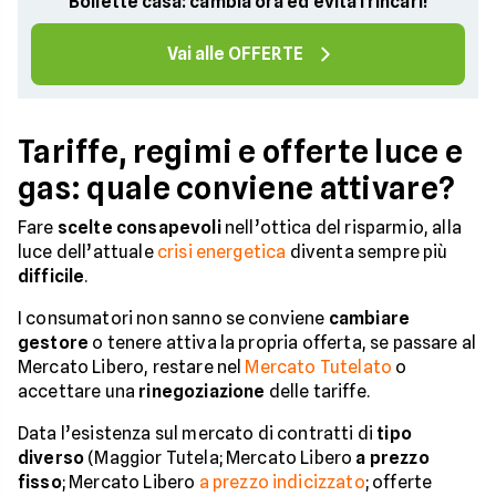
Bollette casa: cambia ora ed evita i rincari!
Vai alle OFFERTE
Tariffe, regimi e offerte luce e
gas: quale conviene attivare?
Fare
scelte consapevoli
nell’ottica del risparmio, alla
luce dell’attuale
crisi energetica
diventa sempre più
difficile
.
I consumatori non sanno se conviene
cambiare
gestore
o tenere attiva la propria offerta, se passare al
Mercato Libero, restare nel
Mercato Tutelato
o
accettare una
rinegoziazione
delle tariffe.
Data l’esistenza sul mercato di contratti di
tipo
diverso
(Maggior Tutela; Mercato Libero
a prezzo
fisso
; Mercato Libero
a prezzo indicizzato
; offerte