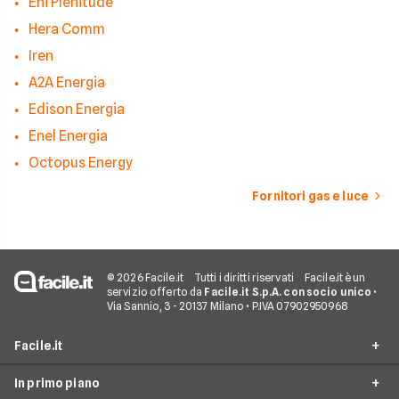
Eni Plenitude
Hera Comm
Iren
A2A Energia
Edison Energia
Enel Energia
Octopus Energy
Fornitori gas e luce
© 2026 Facile.it
Tutti i diritti riservati
Facile.it è un
servizio offerto da
Facile.it S.p.A. con socio unico
•
Via Sannio, 3 - 20137 Milano • P.IVA 07902950968
Facile.it
In primo piano
Assicurazioni