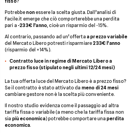
fisso
?
Potrebbe
non
essere la scelta giusta. Dall’analisi di
Facile.it emerge che ciò comporterebbe una perdita
pari a
-233€ l’anno
, cioè un risparmio del -15%.
Al contrario, passando ad un’offerta
a prezzo variabile
del Mercato Libero potresti risparmiare
233€ l’anno
(risparmio del +14%).
Contratto luce in regime di Mercato Libero a
prezzo fisso (stipulato negli ultimi 12/24 mesi)
La tua offerta luce del Mercato Libero è a prezzo fisso?
Se il contratto è stato attivato da
meno di 24 mesi
cambiare gestore non è la scelta più conveniente.
Il nostro studio evidenza come il passaggio ad altra
tariffa fissa o variabile (a meno che la tariffa fissa non
sia
più economica
) potrebbe comportare una
perdita
economica
.