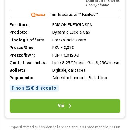
Quota luce:
:
€ 34,80
€ 660,44/anno
Tariffa esclusiva ** Facile.it **
Fornitore:
EDISON ENERGIA SPA
Prodotto:
Dynamic Luce e Gas
Tipologia offerta:
Prezzo indicizzato
Prezzo/Smc:
PSV + 0,07€
Prezzo/kWh:
PUN + 0,0120€
Quota fissa inclusa:
Luce 8,25€/mese, Gas 8,25€/mese
Bolletta:
Digitale, cartacea
Pagamento:
Addebito bancario, Bollettino
Fino a 52€ di sconto
Vai
Importi stimati suddividendo la spesa annua su base mensile, per un