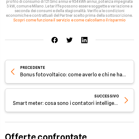
profilo di consumo di 121 Smc annui e 934 kWh annui, potenza impegnata
3 kW, comune Milano. Le tariffe possono essere soggette a variazione a
seconda dei consumi e della stagionalità. Verifica le condizioni
economiche e contrattuali del Partner scelto prima della sottoscrizione.
Scopri come funziona il servizio e come calcoliamo il risparmio
PRECEDENTE
Bonus fotovoltaico: come averlo e chi ne ha diritto
SUCCESSIVO
Smart meter: cosa sono i contatori intelligenti contro lo spreco
Offerte confrontate