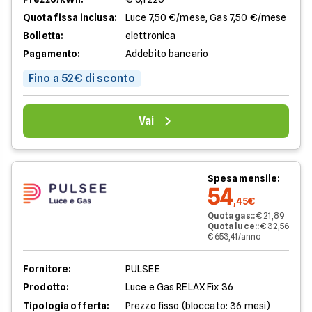
Quota fissa inclusa:
Luce 7,50 €/mese, Gas 7,50 €/mese
Bolletta:
elettronica
Pagamento:
Addebito bancario
Fino a 52€ di sconto
Vai
Spesa mensile:
54
,45€
Quota gas:
:
€ 21,89
Quota luce:
:
€ 32,56
€ 653,41/anno
Fornitore:
PULSEE
Prodotto:
Luce e Gas RELAX Fix 36
Tipologia offerta:
Prezzo fisso (bloccato: 36 mesi)