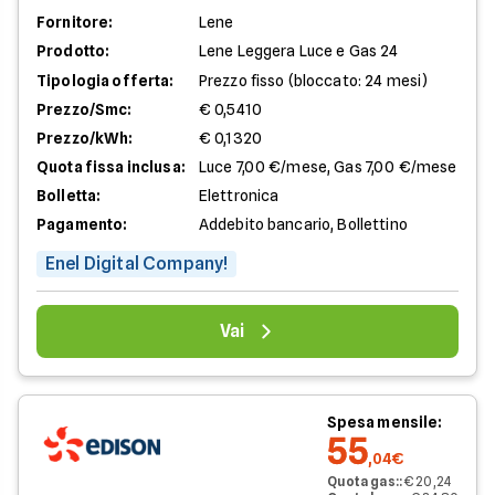
Fornitore:
Lene
Prodotto:
Lene Leggera Luce e Gas 24
Tipologia offerta:
Prezzo fisso (bloccato: 24 mesi)
Prezzo/Smc:
€ 0,5410
Prezzo/kWh:
€ 0,1320
Quota fissa inclusa:
Luce 7,00 €/mese, Gas 7,00 €/mese
Bolletta:
Elettronica
Pagamento:
Addebito bancario, Bollettino
Enel Digital Company!
Vai
Spesa mensile:
55
,04€
Quota gas:
:
€ 20,24