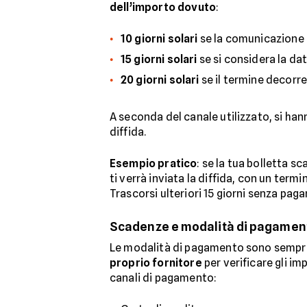
dell’importo dovuto
:
10 giorni solari
se la comunicazione 
15 giorni solari
se si considera la da
20 giorni solari
se il termine decorr
A seconda del canale utilizzato, si ha
diffida.
Esempio pratico
: se la tua bolletta sc
ti verrà inviata la diffida, con un term
Trascorsi ulteriori 15 giorni senza pag
Scadenze e modalità di pagament
Le modalità di pagamento sono sempre i
proprio fornitore
per verificare gli imp
canali di pagamento: