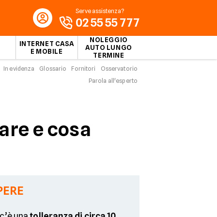
Serve assistenza?
02 55 55 777
NOLEGGIO
INTERNET CASA
AUTO LUNGO
E MOBILE
TERMINE
In evidenza
Glossario
Fornitori
Osservatorio
Parola all'esperto
are e cosa
PERE
 c’è una
tolleranza di circa 10