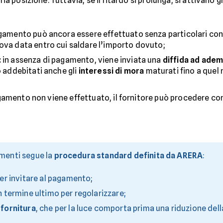
pria posizione. Tuttavia, se il ritardo si prolunga, si attivan
agamento può ancora essere effettuato senza particolari con
ova data entro cui saldare l’importo dovuto;
:
in assenza di pagamento, viene inviata una
diffida ad ade
o addebitati anche gli
interessi di mora
maturati fino a que
pagamento non viene effettuato, il fornitore può procedere co
amenti segue la
procedura standard definita da ARERA
:
r invitare al pagamento;
n termine ultimo per regolarizzare;
fornitura
, che per la luce comporta prima una riduzione dell