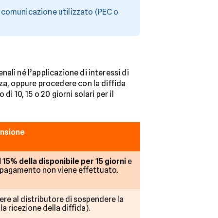
i comunicazione utilizzato (PEC o
li né l’applicazione di interessi di
a, oppure procedere con la diffida
 10, 15 o 20 giorni solari per il
ensione
l 15% della disponibile per 15 giorni
e
l pagamento non viene effettuato.
dere al distributore di sospendere la
la ricezione della diffida).