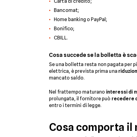
Carta di credito;
Bancomat;
Home banking o PayPal;
Bonifico;
CBILL.
Cosa succede se la bolletta è sca
Se una bolletta resta non pagata per più
elettrica, è prevista prima una
riduzio
mancato saldo.
Nel frattempo maturano
interessi di 
prolungata, il fornitore può
recedere d
entro i termini di legge.
Cosa comporta il 