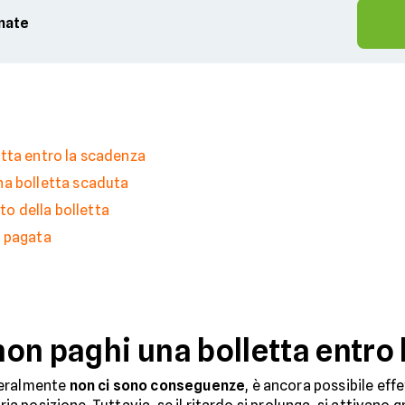
rnate
tta entro la scadenza
na bolletta scaduta
o della bolletta
n pagata
on paghi una bolletta entro
eralmente
non ci sono conseguenze
, è ancora possibile eff