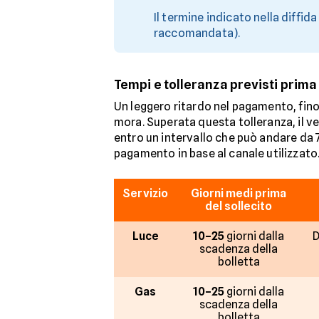
Il termine indicato nella diffid
raccomandata).
Tempi e tolleranza previsti prima 
Un leggero ritardo nel pagamento, fin
mora. Superata questa tolleranza, il v
entro un intervallo che può andare da 7 
pagamento in base al canale utilizzato
Servizio
Giorni medi prima
del sollecito
Luce
10–25
giorni dalla
D
scadenza della
bolletta
Gas
10–25
giorni dalla
scadenza della
bolletta