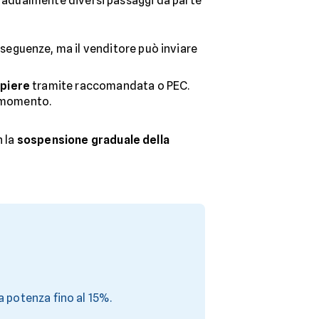
o gradualmente diversi passaggi da parte
seguenze, ma il venditore può inviare
mpiere
tramite raccomandata o PEC.
l momento.
n la
sospensione graduale della
a potenza fino al 15%.