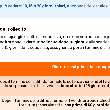
a può variare:
10, 15 o 20 giorni solari
, a seconda del canale d
del sollecito
o a
cinque giorni
oltre la scadenza, di norma non comporta pena
enditore può inviare un
sollecito dopo 10 giorni
dalla scadenz
a 15 giorni dalla scadenza, assegnando poi un termine ultimo di
.
Giorni minimi prima della sosp
opo il termine della diffida formale la potenza viene
ridotta a
la sospensione totale avviene
dopo ulteriori 15 giorni
se i
Dopo il termine della diffida formale, il venditore può richie
fornitura (generalmente,
non prima di 40 giorni
dal