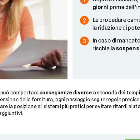
giorni
prima dell’in
Le procedure cam
2
la riduzione di pote
In caso di mancat
3
rischia la
sospensio
può comportare
conseguenze diverse
a seconda dei tempi 
spensione della fornitura, ogni passaggio segue regole precis
re la posizione e i sistemi più pratici per evitare ritardi aiu
aggiuntivi.