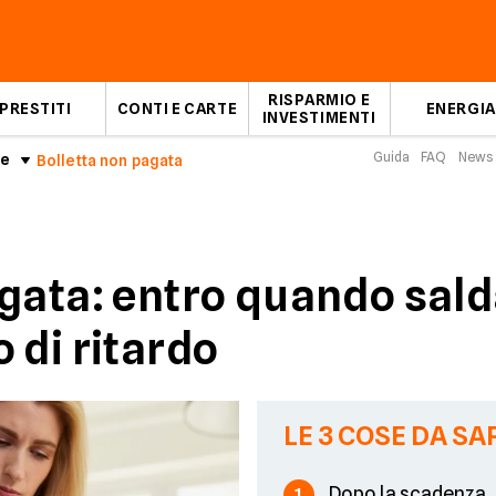
RISPARMIO E
PRESTITI
CONTI E CARTE
ENERGIA
INVESTIMENTI
Guida
FAQ
News
ce
Bolletta non pagata
agata: entro quando sald
 di ritardo
LE 3 COSE DA SA
Dopo la scadenza,
1