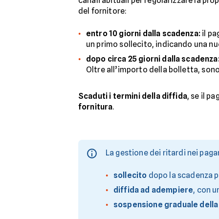
canali abituali per regolarizzare la pro
del fornitore:
entro 10 giorni dalla scadenza:
il p
un primo sollecito, indicando una nu
dopo circa 25 giorni dalla scadenza
Oltre all’importo della bolletta, son
Scaduti i termini della diffida
, se il 
fornitura
.
La gestione dei ritardi nei pag
sollecito
dopo la scadenza pe
diffida ad adempiere
, con u
sospensione graduale della 