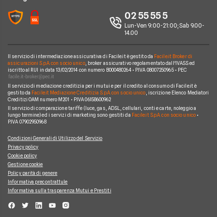
Perché scegliere Facile.it
Iren
02 55 55 5
Argomenti in evidenza Gas e Luce
Contatti
Optima
Lun-Ven 9:00-21:00; Sab 9.00-
14.00
Mappa del sito
Engie
Sorgenia
Il servizio di intermediazione assicurativa di Facile.it è gestito da
Facile.it Broker di
assicurazioni S.p.A. con socio unico
, broker assicurativo regolamentato dall'IVASS ed
iscritto al RUI in data 13/02/2014 con numero B000480264 • P.IVA 08007250965 • PEC
Fornitori Energetici
Il servizio di mediazione creditizia per i mutui e per il credito al consumo di Facile.it è
gestito da
Facile.it Mediazione Creditizia S.p.A. con socio unico
, iscrizione Elenco Mediatori
Creditizi OAM numero M201 • P.IVA 06158600962
Il servizio di comparazione tariffe (luce, gas, ADSL, cellulari, conti e carte, noleggio a
lungo termine) ed i servizi di marketing sono gestiti da
Facile.it S.p.A. con socio unico
•
P.IVA 07902950968
Condizioni Generali di Utilizzo del Servizio
Privacy policy
Cookie policy
Gestione cookie
Policy parità di genere
Informativa precontrattule
Informativa sulla trasparenza Mutui e Prestiti