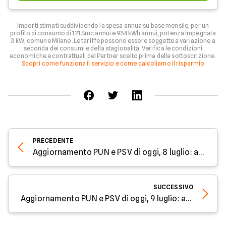
Importi stimati suddividendo la spesa annua su base mensile, per un
profilo di consumo di 121 Smc annui e 934 kWh annui, potenza impegnata
3 kW, comune Milano. Le tariffe possono essere soggette a variazione a
seconda dei consumi e della stagionalità. Verifica le condizioni
economiche e contrattuali del Partner scelto prima della sottoscrizione.
Scopri come funziona il servizio e come calcoliamo il risparmio
PRECEDENTE
Aggiornamento PUN e PSV di oggi, 8 luglio: aumento del costo di energia e gas
SUCCESSIVO
Aggiornamento PUN e PSV di oggi, 9 luglio: ancora su i prezzi di luce e gas