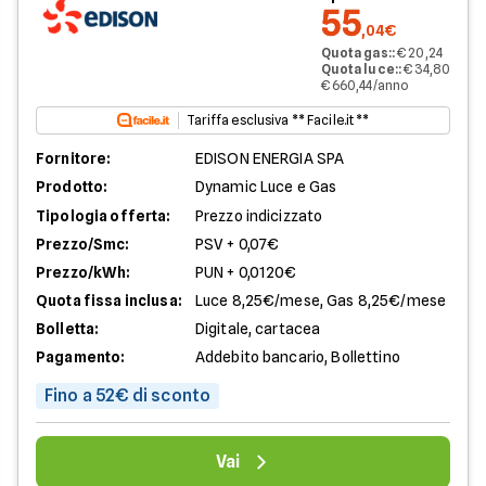
55
,04€
Quota gas:
:
€ 20,24
Quota luce:
:
€ 34,80
€ 660,44/anno
Tariffa esclusiva ** Facile.it **
Fornitore:
EDISON ENERGIA SPA
Prodotto:
Dynamic Luce e Gas
Tipologia offerta:
Prezzo indicizzato
Prezzo/Smc:
PSV + 0,07€
Prezzo/kWh:
PUN + 0,0120€
Quota fissa inclusa:
Luce 8,25€/mese, Gas 8,25€/mese
Bolletta:
Digitale, cartacea
Pagamento:
Addebito bancario, Bollettino
Fino a 52€ di sconto
Vai