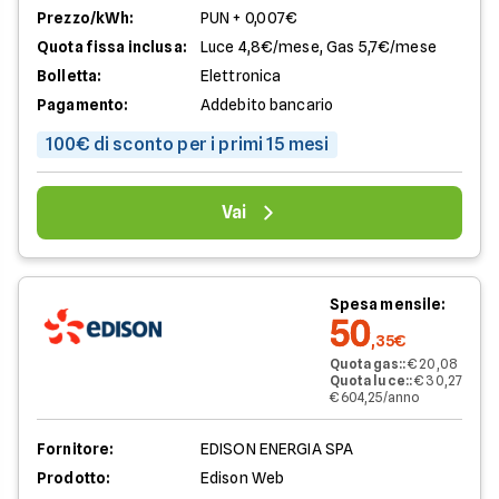
Prezzo/kWh:
PUN + 0,007€
Quota fissa inclusa:
Luce 4,8€/mese, Gas 5,7€/mese
Bolletta:
Elettronica
Pagamento:
Addebito bancario
100€ di sconto per i primi 15 mesi
Vai
Spesa mensile:
50
,35€
Quota gas:
:
€ 20,08
Quota luce:
:
€ 30,27
€ 604,25/anno
Fornitore:
EDISON ENERGIA SPA
Prodotto:
Edison Web