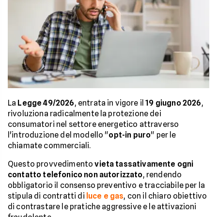
La
Legge 49/2026
, entrata in vigore il
19 giugno 2026
,
rivoluziona radicalmente la protezione dei
consumatori nel settore energetico attraverso
l'introduzione del modello "
opt-in puro
" per le
chiamate commerciali.
Questo provvedimento
vieta tassativamente ogni
contatto telefonico non autorizzato
, rendendo
obbligatorio il consenso preventivo e tracciabile per la
stipula di contratti di
luce e gas
, con il chiaro obiettivo
di contrastare le pratiche aggressive e le attivazioni