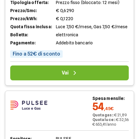
Tipologia offerta:
Prezzo fisso (bloccato: 12 mesi)
Prezzo/Smc:
€ 0,6290
Prezzo/kWh:
€ 0,1220
Quota fissa inclusa:
Luce 7,50 €/mese, Gas 7,50 €/mese
Bolletta:
elettronica
Pagamento:
Addebito bancario
Fino a 52€ di sconto
Vai
Spesa mensile:
54
,45€
Quota gas:
:
€ 21,89
Quota luce:
:
€ 32,56
€ 653,41/anno
Fornitore:
PULSEE