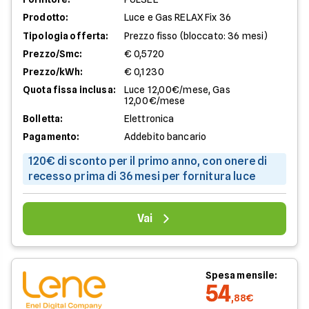
Prodotto:
Luce e Gas RELAX Fix 36
Tipologia offerta:
Prezzo fisso (bloccato: 36 mesi)
Prezzo/Smc:
€ 0,5720
Prezzo/kWh:
€ 0,1230
Quota fissa inclusa:
Luce 12,00€/mese, Gas
12,00€/mese
Bolletta:
Elettronica
Pagamento:
Addebito bancario
120€ di sconto per il primo anno, con onere di
recesso prima di 36 mesi per fornitura luce
Vai
Spesa mensile:
54
,88€