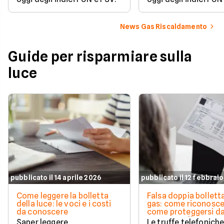
News Gas Riscaldamento
Guide per risparmiare sulla
luce
pubblicato il 14 aprile 2026
pubblicato il 12 febbrai
Come leggere la bolletta
Falsa doppia bolletta
della luce: le voci e i costi
gas: come riconoscer
da conoscere
come proteggersi d
questa truffa
Saper leggere
Le truffe telefonich