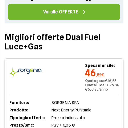
Vai alle OFFERTE
Migliori offerte Dual Fuel
Luce+Gas
Spesa mensile:
46
,52€
Quota gas:
:
€ 16,68
Quota luce:
:
€ 29,84
€ 558,25/anno
Fornitore:
SORGENIA SPA
Prodotto:
Next Energy PUNtuale
Tipologia offerta:
Prezzo indicizzato
Prezzo/Smc:
PSV + 0,05 €