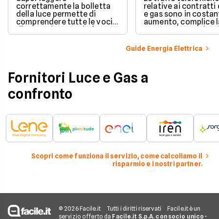
correttamente la bolletta
relative ai contratti 
della luce permette di
e gas sono in costan
comprendere tutte le voci
aumento, complice l
di spesa riportate in fattura.
crescente compless
Scopri come leggere la
delle normative e de
bolletta dell'energia
offerte sul mercato.
Guide Energia Elettrica
elettrica e quali sono le
caratteristiche (tempi di
fatturazione e modalità di
Fornitori Luce e Gas a
ricezione) per i principali
operatori di energia.
confronto
Scopri come funziona il servizio, come calcoliamo il
risparmio e i nostri partner.
© 2026 Facile.it
Tutti i diritti riservati
Facile.it è un
servizio offerto da
Facile.it S.p.A. con socio unico
•