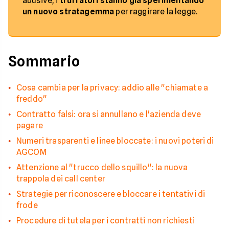
abusive, i
truffatori stanno già sperimentando
un nuovo stratagemma
per raggirare la legge.
Sommario
Cosa cambia per la privacy: addio alle "chiamate a
freddo"
Contratto falsi: ora si annullano e l'azienda deve
pagare
Numeri trasparenti e linee bloccate: i nuovi poteri di
AGCOM
Attenzione al "trucco dello squillo": la nuova
trappola dei call center
Strategie per riconoscere e bloccare i tentativi di
frode
Procedure di tutela per i contratti non richiesti