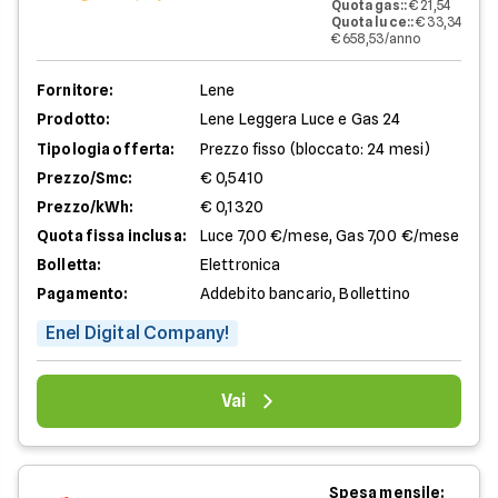
Quota gas:
:
€ 21,54
Quota luce:
:
€ 33,34
€ 658,53/anno
Fornitore:
Lene
Prodotto:
Lene Leggera Luce e Gas 24
Tipologia offerta:
Prezzo fisso (bloccato: 24 mesi)
Prezzo/Smc:
€ 0,5410
Prezzo/kWh:
€ 0,1320
Quota fissa inclusa:
Luce 7,00 €/mese, Gas 7,00 €/mese
Bolletta:
Elettronica
Pagamento:
Addebito bancario, Bollettino
Enel Digital Company!
Vai
Spesa mensile: