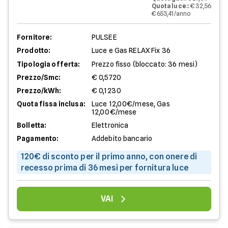
Quota luce:
:
€ 32,56
€ 653,41/anno
Fornitore:
PULSEE
Prodotto:
Luce e Gas RELAX Fix 36
Tipologia offerta:
Prezzo fisso (bloccato: 36 mesi)
Prezzo/Smc:
€ 0,5720
Prezzo/kWh:
€ 0,1230
Quota fissa inclusa:
Luce 12,00€/mese, Gas
12,00€/mese
Bolletta:
Elettronica
Pagamento:
Addebito bancario
120€ di sconto per il primo anno, con onere di
recesso prima di 36 mesi per fornitura luce
VAI