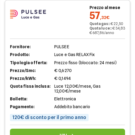
Prezzo al mese
57
,32€
Quota gas:
:
€ 22,50
Quota luce:
:
€ 34,83
€ 687,86/anno
Fornitore:
PULSEE
Prodotto:
Luce e Gas RELAX Fix
Tipologia offerta:
Prezzo fisso (bloccato: 24 mesi)
Prezzo/Smc:
€ 0,6270
Prezzo/kWh:
€ 0,1494
Quota fissa inclusa:
Luce 12,00€/mese, Gas
12,00€/mese
Bolletta:
Elettronica
Pagamento:
Addebito bancario
120€ di sconto per il primo anno