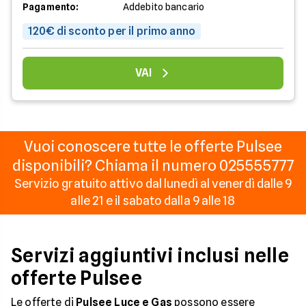
Pagamento:
Addebito bancario
120€ di sconto per il primo anno
VAI
Vuoi conoscere tutte le offerte Pulsee
disponibili? Chiama il numero 025555777
Servizio gratuito attivo dal lunedì al venerdì dalle 9
alle 21 e il sabato dalla 9 alle 18
Servizi aggiuntivi inclusi nelle
offerte Pulsee
Le offerte di
Pulsee Luce e Gas
possono essere