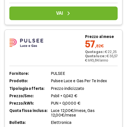
VAI
Prezzo al mese
57
,82€
Quota gas:
:
€ 22,25
Quota luce:
:
€ 35,57
€ 693,84/anno
Fornitore:
PULSEE
Prodotto:
Pulsee Luce e Gas Per Te Index
Tipologia offerta:
Prezzo indicizzato
Prezzo/Smc:
Psbil + 0,042 €
Prezzo/kWh:
PUN + 0,0000 €
Quota fissa inclusa:
Luce 12,00€/mese, Gas
12,00€/mese
Bolletta:
Elettronica