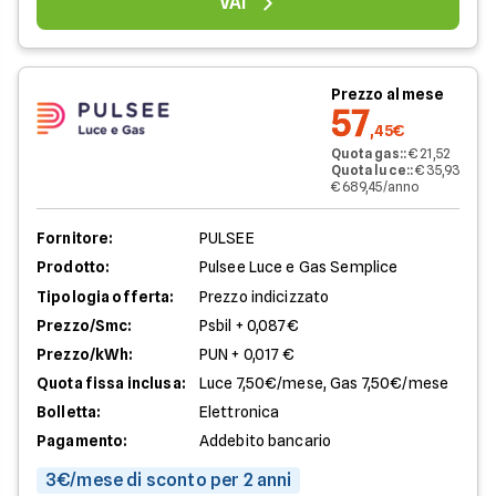
VAI
Prezzo al mese
57
,45€
Quota gas:
:
€ 21,52
Quota luce:
:
€ 35,93
€ 689,45/anno
Fornitore:
PULSEE
Prodotto:
Pulsee Luce e Gas Semplice
Tipologia offerta:
Prezzo indicizzato
Prezzo/Smc:
Psbil + 0,087€
Prezzo/kWh:
PUN + 0,017 €
Quota fissa inclusa:
Luce 7,50€/mese, Gas 7,50€/mese
Bolletta:
Elettronica
Pagamento:
Addebito bancario
3€/mese di sconto per 2 anni