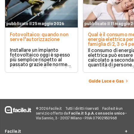
pubblicato il 25 maggio 2026
pubblicato il 11 maggio 
Fotovoltaico: quando non
Qual è il consumo me
serve l’autorizzazione
energia elettrica per
famiglia di 2, 3 o 4 
Installare un impianto
Il consumo di energi
fotovoltaico oggi è spesso
elettrica può essere
più semplice rispetto al
calcolato a seconda
passato grazie alle norme
quantità di persone
che hanno ampliato i casi di
presenti all'interno d
edilizia libera.
determinato edifici
numerosi i fattori c
Guide Luce e Gas
influenzano questo 
occorre tenerli in
considerazione per
effettuare una stim
coerente.
© 2026 Facile.it
Tutti i diritti riservati
Facile.it è un
servizio offerto da
Facile.it S.p.A. con socio unico
•
Via Sannio, 3 - 20137 Milano • P.IVA 07902950968
Facile.it