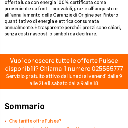
offerte luce con energia 100% certificata come
proveniente da fonti rinnovabili, grazie all’acquisto e
all’annullamento delle Garanzie di Origine per l’intero
quantitativo di energia elettrica consumata
annualmente. È trasparente perché i prezzi sono chiari,
senza costi nascosti o simboli da decifrare.
Vuoi conoscere tutte le offerte Pulsee
disponibili? Chiama il numero 025555777
Servizio gratuito attivo dal lunedì al venerdì dalle 9
alle 21 e il sabato dalla 9 alle 18
Sommario
Che tariffe offre Pulsee?