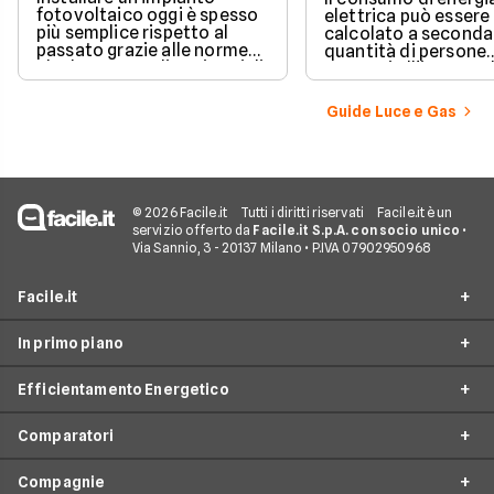
fotovoltaico oggi è spesso
elettrica può essere
più semplice rispetto al
calcolato a seconda
passato grazie alle norme
quantità di persone
che hanno ampliato i casi di
presenti all'interno d
edilizia libera.
determinato edifici
numerosi i fattori c
Guide Luce e Gas
influenzano questo 
occorre tenerli in
considerazione per
effettuare una stim
coerente.
© 2026 Facile.it
Tutti i diritti riservati
Facile.it è un
servizio offerto da
Facile.it S.p.A. con socio unico
•
Via Sannio, 3 - 20137 Milano • P.IVA 07902950968
Facile.it
In primo piano
Assicurazioni
Efficientamento Energetico
Prestiti
Facile Energia
Mutui
Comparatori
Offerte Luce e Gas
Impianto fotovoltaico
Internet Casa
Offerte Energia Elettrica
Compagnie
Caldaia a condensazione