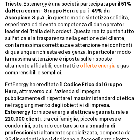
Trieste. Estenergy è una società partecipata per il
51%
da Hera comm - Gruppo Hera
e per il
49% da
Ascopiave S.p.A
., in questo modo sintetizza solidità,
esperienza ed elevata competenza di due operatori
leader dell'Italia del Nordest. Questa realtà punta tutto
sull'etica e la trasparenza nella gestione del cliente,
con la massima correttezza e attenzione nei confronti
di qualunque richiesta ed esigenza. In particolar modo
la massima attenzione è riposta sulle risposte
altamente affidabili, contratti e
offerte energia
e gas
comprensibili e semplici.
EstEnergy ha ereditato il
Codice Etico dal Gruppo
Hera
, attraverso cui l'azienda si impegna
pubblicamente di rispettare i massimi standard di etica
nel raggiungimento degli obiettivi di impresa.
Estenergy
fornisce energia elettrica e gas naturale a
220.000 clienti
, tra cui famiglie, piccole imprese e
condomini, potendo contare su una
squadra di
professionisti
altamente specializzata, composta da
35 dipendenti che si dedicano all'accoglienza diretta,