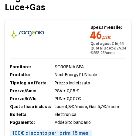
Luce+Gas
Spesa mensile:
46
,52€
Quota gas:
:
€ 16,68
Quota luce:
:
€ 29,84
€ 558,25/anno
Fornitore:
SORGENIA SPA
Prodotto:
Next Energy PUNtuale
Tipologia offerta:
Prezzo indicizzato
Prezzo/Smc:
PSV + 0,05 €
Prezzo/kWh:
PUN + 0,007€
Quota fissa inclusa:
Luce 4,8€/mese, Gas 5,7€/mese
Bolletta:
Elettronica
Pagamento:
Addebito bancario
100€ di sconto per i primi 15 mesi