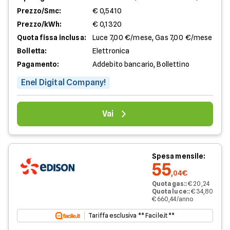
Prezzo/Smc:
€ 0,5410
Prezzo/kWh:
€ 0,1320
Quota fissa inclusa:
Luce 7,00 €/mese, Gas 7,00 €/mese
Bolletta:
Elettronica
Pagamento:
Addebito bancario, Bollettino
Enel Digital Company!
Vai
Spesa mensile:
55
,04€
Quota gas:
:
€ 20,24
Quota luce:
:
€ 34,80
€ 660,44/anno
Tariffa esclusiva ** Facile.it **