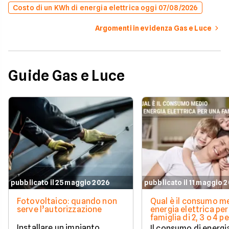
Costo di un KWh di energia elettrica oggi 07/08/2026
Argomenti in evidenza Gas e Luce
Guide Gas e Luce
pubblicato il 25 maggio 2026
pubblicato il 11 maggio 
Fotovoltaico: quando non
Qual è il consumo me
serve l’autorizzazione
energia elettrica per
famiglia di 2, 3 o 4 
Installare un impianto
Il consumo di energi