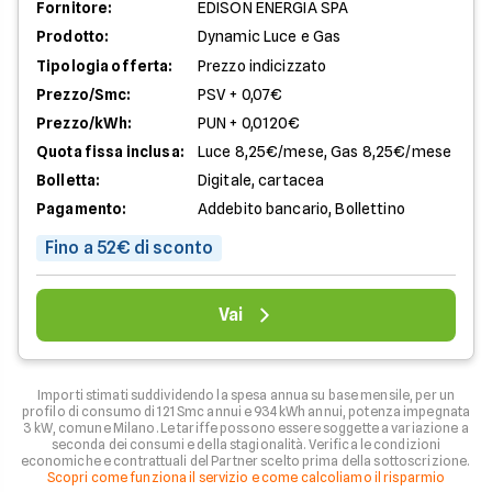
Fornitore:
EDISON ENERGIA SPA
Prodotto:
Dynamic Luce e Gas
Tipologia offerta:
Prezzo indicizzato
Prezzo/Smc:
PSV + 0,07€
Prezzo/kWh:
PUN + 0,0120€
Quota fissa inclusa:
Luce 8,25€/mese, Gas 8,25€/mese
Bolletta:
Digitale, cartacea
Pagamento:
Addebito bancario, Bollettino
Fino a 52€ di sconto
Vai
Importi stimati suddividendo la spesa annua su base mensile, per un
profilo di consumo di 121 Smc annui e 934 kWh annui, potenza impegnata
3 kW, comune Milano. Le tariffe possono essere soggette a variazione a
seconda dei consumi e della stagionalità. Verifica le condizioni
economiche e contrattuali del Partner scelto prima della sottoscrizione.
Scopri come funziona il servizio e come calcoliamo il risparmio