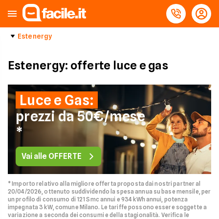
Estenergy
Estenergy: offerte luce e gas
Luce e Gas:
prezzi da 50€/mese
*
Vai alle OFFERTE
* Importo relativo alla migliore offerta proposta dai nostri partner al
20/04/2026, ottenuto suddividendo la spesa annua su base mensile, per
un profilo di consumo di 121 Smc annui e 934 kWh annui, potenza
impegnata 3 kW, comune Milano. Le tariffe possono essere soggette a
variazione a seconda dei consumi e della stagionalità. Verifica le