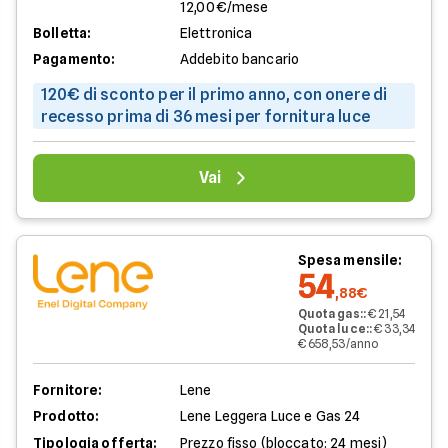
12,00€/mese
Bolletta:
Elettronica
Pagamento:
Addebito bancario
120€ di sconto per il primo anno, con onere di
recesso prima di 36 mesi per fornitura luce
Vai
Spesa mensile:
54
,88€
Quota gas:
:
€ 21,54
Quota luce:
:
€ 33,34
€ 658,53/anno
Fornitore:
Lene
Prodotto:
Lene Leggera Luce e Gas 24
Tipologia offerta:
Prezzo fisso (bloccato: 24 mesi)