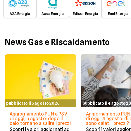
A2A Energia
Acea Energia
Edison Energia
Enel Energia
News Gas e Riscaldamento
pubblicato il 5 agosto 2026
pubblicato il 4 agosto 2
Aggiornamento PUN e PSV
Aggiornamento PUN 
di oggi, 5 agosto: dopo il
di oggi, 4 agosto: di
calo tornano a salire i prezzi
sono calati i prezzi?
Scopri i valori aggiornati ad
Scopri i valori aggio