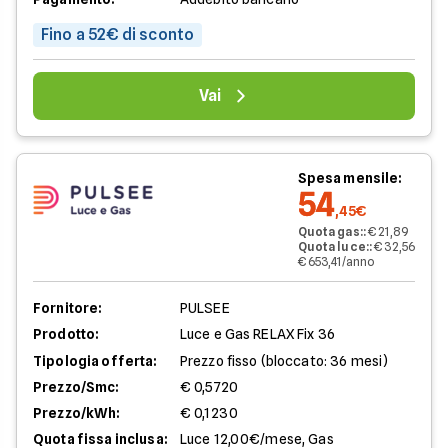
Fino a 52€ di sconto
Vai
Spesa mensile:
54
,45€
Quota gas:
:
€ 21,89
Quota luce:
:
€ 32,56
€ 653,41/anno
Fornitore:
PULSEE
Prodotto:
Luce e Gas RELAX Fix 36
Tipologia offerta:
Prezzo fisso (bloccato: 36 mesi)
Prezzo/Smc:
€ 0,5720
Prezzo/kWh:
€ 0,1230
Quota fissa inclusa:
Luce 12,00€/mese, Gas