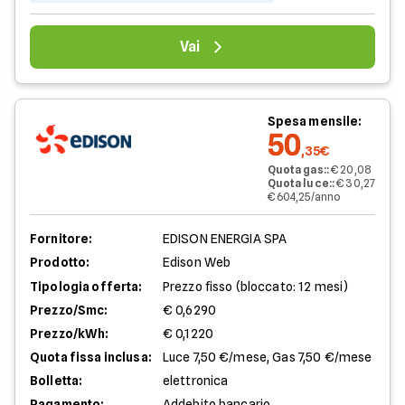
Vai
Spesa mensile:
50
,35€
Quota gas:
:
€ 20,08
Quota luce:
:
€ 30,27
€ 604,25/anno
Fornitore:
EDISON ENERGIA SPA
Prodotto:
Edison Web
Tipologia offerta:
Prezzo fisso (bloccato: 12 mesi)
Prezzo/Smc:
€ 0,6290
Prezzo/kWh:
€ 0,1220
Quota fissa inclusa:
Luce 7,50 €/mese, Gas 7,50 €/mese
Bolletta:
elettronica
Pagamento:
Addebito bancario