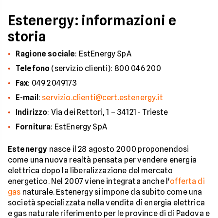
Estenergy: informazioni e
storia
Ragione sociale
: EstEnergy SpA
Telefono
(servizio clienti): 800 046 200
Fax
: 049 2049173
E-mail
:
servizio.clienti@cert.estenergy.it
Indirizzo
: Via dei Rettori, 1 – 34121 - Trieste
Fornitura
: EstEnergy SpA
Estenergy
nasce il 28 agosto 2000 proponendosi
come una nuova realtà pensata per vendere energia
elettrica dopo la liberalizzazione del mercato
energetico. Nel 2007 viene integrata anche l'
offerta di
gas
naturale. Estenergy si impone da subito come una
società specializzata nella vendita di energia elettrica
e gas naturale riferimento per le province di di Padova e