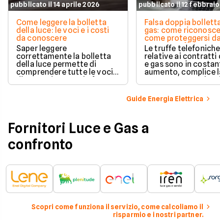
pubblicato il 14 aprile 2026
pubblicato il 12 febbrai
Come leggere la bolletta
Falsa doppia bolletta
della luce: le voci e i costi
gas: come riconoscer
da conoscere
come proteggersi d
questa truffa
Saper leggere
Le truffe telefonich
correttamente la bolletta
relative ai contratti 
della luce permette di
e gas sono in costan
comprendere tutte le voci
aumento, complice l
di spesa riportate in fattura.
crescente compless
Scopri come leggere la
delle normative e de
bolletta dell'energia
offerte sul mercato.
Guide Energia Elettrica
elettrica e quali sono le
caratteristiche (tempi di
fatturazione e modalità di
Fornitori Luce e Gas a
ricezione) per i principali
operatori di energia.
confronto
Scopri come funziona il servizio, come calcoliamo il
risparmio e i nostri partner.