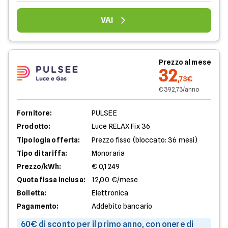
VAI
Prezzo al mese
32
,73€
€ 392,73/anno
Fornitore:
PULSEE
Prodotto:
Luce RELAX Fix 36
Tipologia offerta:
Prezzo fisso (bloccato: 36 mesi)
Tipo di tariffa:
Monoraria
Prezzo/kWh:
€ 0,1249
Quota fissa inclusa:
12,00 €/mese
Bolletta:
Elettronica
Pagamento:
Addebito bancario
60€ di sconto per il primo anno, con onere di