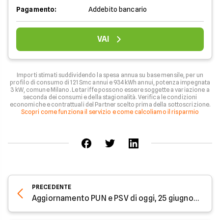
Pagamento:
Addebito bancario
VAI
Importi stimati suddividendo la spesa annua su base mensile, per un
profilo di consumo di 121 Smc annui e 934 kWh annui, potenza impegnata
3 kW, comune Milano. Le tariffe possono essere soggette a variazione a
seconda dei consumi e della stagionalità. Verifica le condizioni
economiche e contrattuali del Partner scelto prima della sottoscrizione.
Scopri come funziona il servizio e come calcoliamo il risparmio
PRECEDENTE
Aggiornamento PUN e PSV di oggi, 25 giugno: prezzi in calo