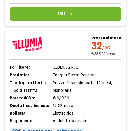
VAI
Prezzo al mese
32
,10€
€ 385,22/anno
Fornitore:
ILLUMIA S.P.A.
Prodotto:
Energia Senza Pensieri
Tipologia offerta:
Prezzo fisso (bloccato: 12 mesi)
Tipo di tariffa:
Monoraria
Prezzo/kWh:
€ 0,1390
Quota fissa inclusa:
12 €/mese
Bolletta:
Elettronica
Pagamento:
Addebito bancario