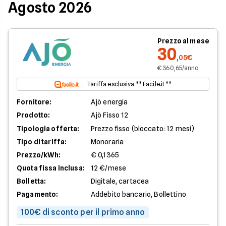
Agosto 2026
Prezzo al mese
30
,05€
€ 360,65/anno
Tariffa esclusiva ** Facile.it **
Fornitore:
Ajò energia
Prodotto:
Ajò Fisso 12
Tipologia offerta:
Prezzo fisso (bloccato: 12 mesi)
Tipo di tariffa:
Monoraria
Prezzo/kWh:
€ 0,1365
Quota fissa inclusa:
12 €/mese
Bolletta:
Digitale, cartacea
Pagamento:
Addebito bancario, Bollettino
100€ di sconto per il primo anno