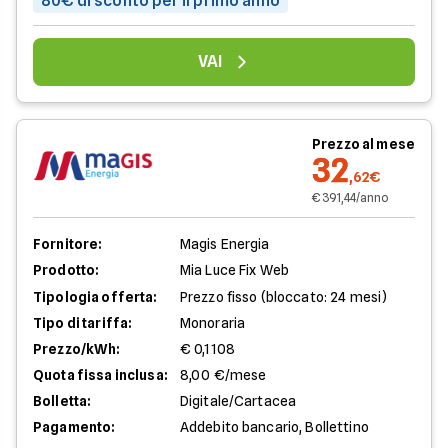
80€ di sconto per il primo anno
VAI
Prezzo al mese
32
,62€
€ 391,44/anno
Fornitore:
Magis Energia
Prodotto:
Mia Luce Fix Web
Tipologia offerta:
Prezzo fisso (bloccato: 24 mesi)
Tipo di tariffa:
Monoraria
Prezzo/kWh:
€ 0,1108
Quota fissa inclusa:
8,00 €/mese
Bolletta:
Digitale/Cartacea
Pagamento:
Addebito bancario, Bollettino