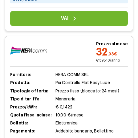
VAI
Prezzo al mese
32
,93€
€ 395,10/anno
Fornitore:
HERA COMM SRL
Prodotto:
Più Controllo Flat Easy Luce
Tipologia offerta:
Prezzo fisso (bloccato: 24 mesi)
Tipo di tariffa:
Monoraria
Prezzo/kWh:
€ 0,1422
Quota fissa inclusa:
10,00 €/mese
Bolletta:
Elettronica
Pagamento:
Addebito bancario, Bollettino