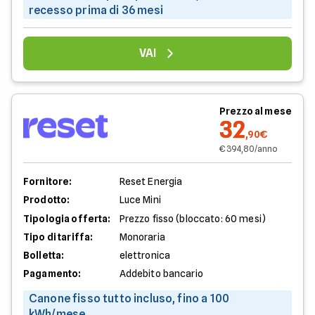
recesso prima di 36 mesi
VAI
Prezzo al mese
32
,90€
€ 394,80/anno
Fornitore:
Reset Energia
Prodotto:
Luce Mini
Tipologia offerta:
Prezzo fisso (bloccato: 60 mesi)
Tipo di tariffa:
Monoraria
Bolletta:
elettronica
Pagamento:
Addebito bancario
Canone fisso tutto incluso, fino a 100
kWh/mese