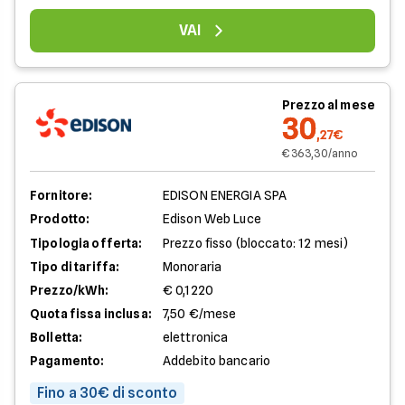
VAI
Prezzo al mese
30
,27€
€ 363,30/anno
Fornitore:
EDISON ENERGIA SPA
Prodotto:
Edison Web Luce
Tipologia offerta:
Prezzo fisso (bloccato: 12 mesi)
Tipo di tariffa:
Monoraria
Prezzo/kWh:
€ 0,1220
Quota fissa inclusa:
7,50 €/mese
Bolletta:
elettronica
Pagamento:
Addebito bancario
Fino a 30€ di sconto