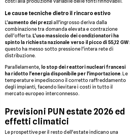
costi alla produzione variabile delle fonti rinnovabili.
Le cause tecniche dietro il rincaro estivo
L'
aumento dei prezzi
all'ingrosso deriva dalla
combinazione tra domanda elevata e contrazione
dell'offerta.
L'uso massiccio dei condizionatori ha
spinto la richiesta nazionale verso il picco di 55,12 GW
:
questo ha messo sotto pressione l'intera rete di
distribuzione.
Parallelamente,
lo stop dei reattori nucleari francesi
ha ridotto l'energia disponibile per l'importazione
. Le
temperature impediscono il corretto raffreddamento
degli impianti, facendo lievitare i costi in tutto il
mercato europeo interconnesso.
Previsioni PUN estate 2026 ed
effetti climatici
Le prospettive per il resto dell'estate indicano una