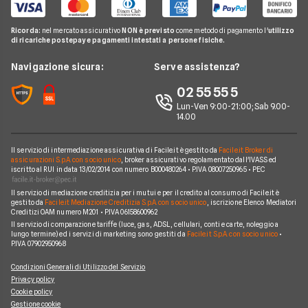
Guida Luce e Gas
Miglior Fornitore Energia Elettrica
Noleggio Lungo Termine
Gas Natural
Domande Luce e Gas
Ricorda:
nel mercato assicurativo
NON è previsto
come metodo di pagamento l'
utilizzo
Miglior Fornitore Gas
News
A2A
di ricariche postepay e pagamenti intestati a persone fisiche.
Glossario Gas e Luce
Chi siamo
Edison
Navigazione sicura:
Serve assistenza?
Notizie Luce e Gas
Perché scegliere Facile.it
Iren
02 55 55 5
Argomenti in evidenza Gas e Luce
Contatti
Optima
Lun-Ven 9:00-21:00; Sab 9.00-
14.00
Mappa del sito
Engie
Sorgenia
Il servizio di intermediazione assicurativa di Facile.it è gestito da
Facile.it Broker di
assicurazioni S.p.A. con socio unico
, broker assicurativo regolamentato dall'IVASS ed
iscritto al RUI in data 13/02/2014 con numero B000480264 • P.IVA 08007250965 • PEC
Fornitori Energetici
Il servizio di mediazione creditizia per i mutui e per il credito al consumo di Facile.it è
gestito da
Facile.it Mediazione Creditizia S.p.A. con socio unico
, iscrizione Elenco Mediatori
Creditizi OAM numero M201 • P.IVA 06158600962
Il servizio di comparazione tariffe (luce, gas, ADSL, cellulari, conti e carte, noleggio a
lungo termine) ed i servizi di marketing sono gestiti da
Facile.it S.p.A. con socio unico
•
P.IVA 07902950968
Condizioni Generali di Utilizzo del Servizio
Privacy policy
Cookie policy
Gestione cookie