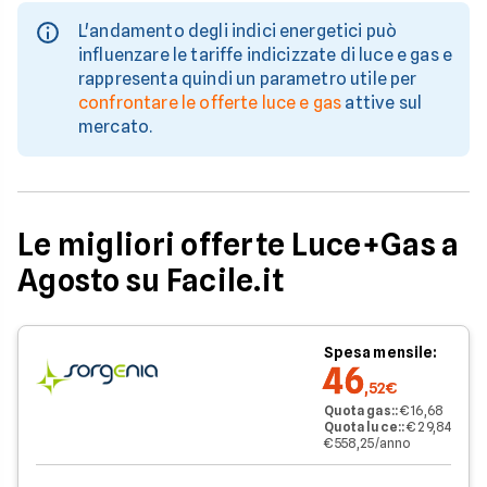
L'andamento degli indici energetici può
influenzare le tariffe indicizzate di luce e gas e
rappresenta quindi un parametro utile per
confrontare le offerte luce e gas
attive sul
mercato.
Le migliori offerte Luce+Gas a
Agosto su Facile.it
Spesa mensile:
46
,52€
Quota gas:
:
€ 16,68
Quota luce:
:
€ 29,84
€ 558,25/anno