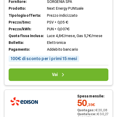
Fornitore:
SORGENIA SPA
Prodotto:
Next Energy PUNtuale
Tipologia offerta:
Prezzo indicizzato
Prezzo/Smc:
PSV + 0,05 €
Prezzo/kWh:
PUN + 0,007€
Quota fissa inclusa:
Luce 4,8€/mese, Gas 5,7€/mese
Bolletta:
Elettronica
Pagamento:
Addebito bancario
100€ di sconto per i primi 15 mesi
Vai
Spesa mensile:
50
,35€
Quota gas:
:
€ 20,08
Quota luce:
:
€ 30,27