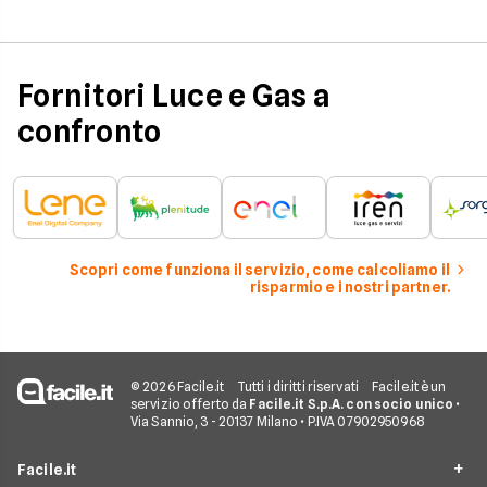
influenzano questo 
occorre tenerli in
considerazione per
effettuare una stim
coerente.
Fornitori Luce e Gas a
confronto
Scopri come funziona il servizio, come calcoliamo il
risparmio e i nostri partner.
© 2026 Facile.it
Tutti i diritti riservati
Facile.it è un
servizio offerto da
Facile.it S.p.A. con socio unico
•
Via Sannio, 3 - 20137 Milano • P.IVA 07902950968
Facile.it