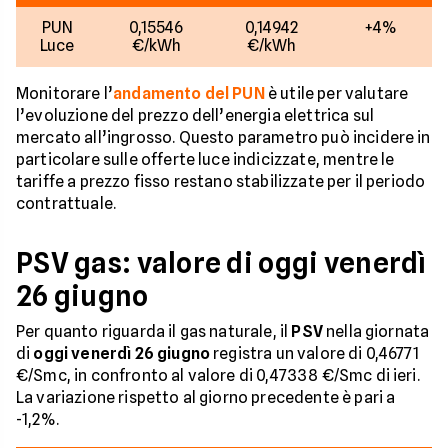
PUN
0,15546
0,14942
+4%
Luce
€/kWh
€/kWh
Monitorare l’
andamento del PUN
è utile per valutare
l’evoluzione del prezzo dell’energia elettrica sul
mercato all’ingrosso. Questo parametro può incidere in
particolare sulle offerte luce indicizzate, mentre le
tariffe a prezzo fisso restano stabilizzate per il periodo
contrattuale.
PSV gas: valore di oggi venerdì
26 giugno
Per quanto riguarda il gas naturale, il
PSV
nella giornata
di
oggi venerdì 26 giugno
registra un valore di 0,46771
€/Smc, in confronto al valore di 0,47338 €/Smc di ieri.
La variazione rispetto al giorno precedente è pari a
-1,2%.