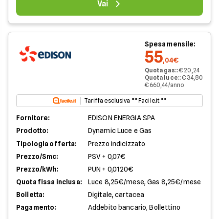
Vai
Spesa mensile:
55
,04€
Quota gas:
:
€ 20,24
Quota luce:
:
€ 34,80
€ 660,44/anno
Tariffa esclusiva ** Facile.it **
Fornitore:
EDISON ENERGIA SPA
Prodotto:
Dynamic Luce e Gas
Tipologia offerta:
Prezzo indicizzato
Prezzo/Smc:
PSV + 0,07€
Prezzo/kWh:
PUN + 0,0120€
Quota fissa inclusa:
Luce 8,25€/mese, Gas 8,25€/mese
Bolletta:
Digitale, cartacea
Pagamento:
Addebito bancario, Bollettino