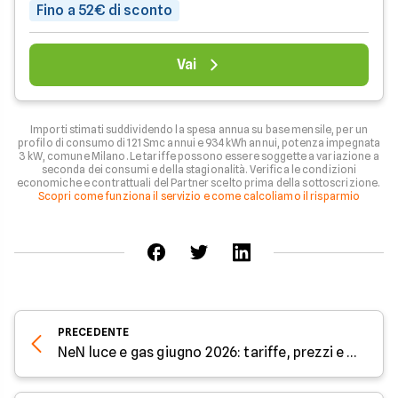
Fino a 52€ di sconto
Vai
Importi stimati suddividendo la spesa annua su base mensile, per un
profilo di consumo di 121 Smc annui e 934 kWh annui, potenza impegnata
3 kW, comune Milano. Le tariffe possono essere soggette a variazione a
seconda dei consumi e della stagionalità. Verifica le condizioni
economiche e contrattuali del Partner scelto prima della sottoscrizione.
Scopri come funziona il servizio e come calcoliamo il risparmio
PRECEDENTE
NeN luce e gas giugno 2026: tariffe, prezzi e sconti