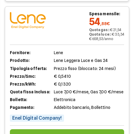
Spesa mensile:
54
,88€
Quota gas:
:
€ 21,54
Quota luce:
:
€ 33,34
€ 658,53/anno
Fornitore:
Lene
Prodotto:
Lene Leggera Luce e Gas 24
Tipologia offerta:
Prezzo fisso (bloccato: 24 mesi)
Prezzo/Smc:
€ 0,5410
Prezzo/kWh:
€ 0,1320
Quota fissa inclusa:
Luce 7,00 €/mese, Gas 7,00 €/mese
Bolletta:
Elettronica
Pagamento:
Addebito bancario, Bollettino
Enel Digital Company!