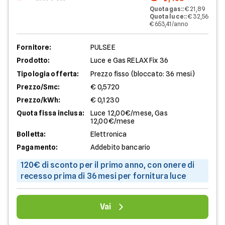
Quota gas:
:
€ 21,89
Quota luce:
:
€ 32,56
€ 653,41/anno
Fornitore:
PULSEE
Prodotto:
Luce e Gas RELAX Fix 36
Tipologia offerta:
Prezzo fisso (bloccato: 36 mesi)
Prezzo/Smc:
€ 0,5720
Prezzo/kWh:
€ 0,1230
Quota fissa inclusa:
Luce 12,00€/mese, Gas
12,00€/mese
Bolletta:
Elettronica
Pagamento:
Addebito bancario
120€ di sconto per il primo anno, con onere di
recesso prima di 36 mesi per fornitura luce
Vai