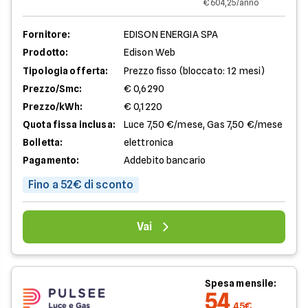
€ 604,25/anno
Fornitore:
EDISON ENERGIA SPA
Prodotto:
Edison Web
Tipologia offerta:
Prezzo fisso (bloccato: 12 mesi)
Prezzo/Smc:
€ 0,6290
Prezzo/kWh:
€ 0,1220
Quota fissa inclusa:
Luce 7,50 €/mese, Gas 7,50 €/mese
Bolletta:
elettronica
Pagamento:
Addebito bancario
Fino a 52€ di sconto
Vai
Spesa mensile:
54
,45€