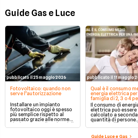
Guide Gas e Luce
pubblicato il 25 maggio 2026
pubblicato il 11 maggio 
Fotovoltaico: quando non
Qual è il consumo me
serve l’autorizzazione
energia elettrica per
famiglia di 2, 3 o 4 
Installare un impianto
Il consumo di energi
fotovoltaico oggi è spesso
elettrica può essere
più semplice rispetto al
calcolato a seconda
passato grazie alle norme
quantità di persone
che hanno ampliato i casi di
presenti all'interno d
edilizia libera.
determinato edifici
numerosi i fattori c
Guide Luce e Gas