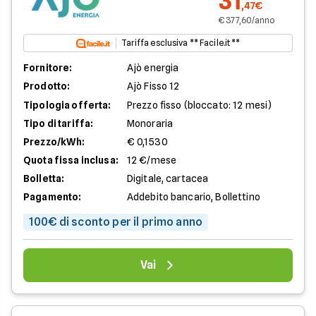
31
,47€
€ 377,60/anno
Tariffa esclusiva ** Facile.it **
Fornitore:
Ajò energia
Prodotto:
Ajò Fisso 12
Tipologia offerta:
Prezzo fisso (bloccato: 12 mesi)
Tipo di tariffa:
Monoraria
Prezzo/kWh:
€ 0,1530
Quota fissa inclusa:
12 €/mese
Bolletta:
Digitale, cartacea
Pagamento:
Addebito bancario, Bollettino
100€ di sconto per il primo anno
Vai