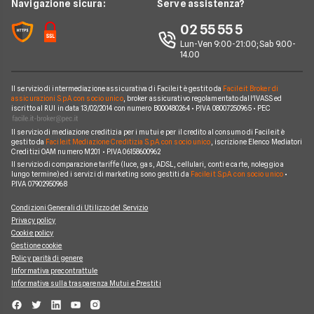
Navigazione sicura:
Serve assistenza?
Notizie Luce e Gas
Perché scegliere Facile.it
Iren
02 55 55 5
Argomenti in evidenza Gas e Luce
Contatti
Optima
Lun-Ven 9:00-21:00; Sab 9.00-
14.00
Mappa del sito
Engie
Sorgenia
Il servizio di intermediazione assicurativa di Facile.it è gestito da
Facile.it Broker di
assicurazioni S.p.A. con socio unico
, broker assicurativo regolamentato dall'IVASS ed
iscritto al RUI in data 13/02/2014 con numero B000480264 • P.IVA 08007250965 • PEC
Fornitori Energetici
Il servizio di mediazione creditizia per i mutui e per il credito al consumo di Facile.it è
gestito da
Facile.it Mediazione Creditizia S.p.A. con socio unico
, iscrizione Elenco Mediatori
Creditizi OAM numero M201 • P.IVA 06158600962
Il servizio di comparazione tariffe (luce, gas, ADSL, cellulari, conti e carte, noleggio a
lungo termine) ed i servizi di marketing sono gestiti da
Facile.it S.p.A. con socio unico
•
P.IVA 07902950968
Condizioni Generali di Utilizzo del Servizio
Privacy policy
Cookie policy
Gestione cookie
Policy parità di genere
Informativa precontrattule
Informativa sulla trasparenza Mutui e Prestiti