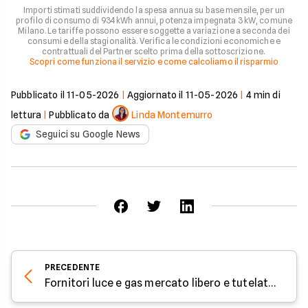
Importi stimati suddividendo la spesa annua su base mensile, per un
profilo di consumo di 934 kWh annui, potenza impegnata 3 kW, comune
Milano. Le tariffe possono essere soggette a variazione a seconda dei
consumi e della stagionalità. Verifica le condizioni economiche e
contrattuali del Partner scelto prima della sottoscrizione.
Scopri come funziona il servizio e come calcoliamo il risparmio
Pubblicato il
11-05-2026
|
Aggiornato il
11-05-2026
|
4
min di
lettura
|
Pubblicato da
Linda Montemurro
Seguici su Google News
PRECEDENTE
Fornitori luce e gas mercato libero e tutelato: quali sono?