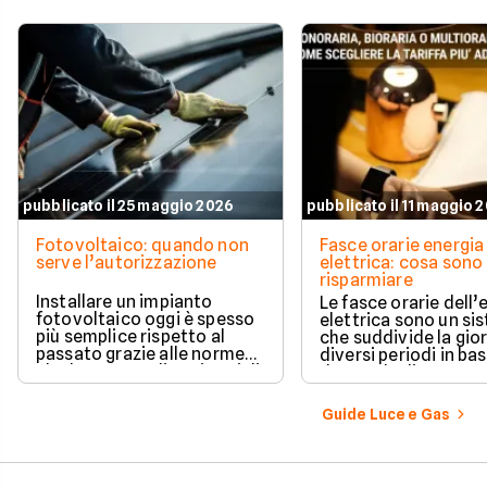
pubblicato il 25 maggio 2026
pubblicato il 11 maggio 
Fotovoltaico: quando non
Fasce orarie energia
serve l’autorizzazione
elettrica: cosa son
risparmiare
Installare un impianto
Le fasce orarie dell’
fotovoltaico oggi è spesso
elettrica sono un si
più semplice rispetto al
che suddivide la gio
passato grazie alle norme
diversi periodi in bas
che hanno ampliato i casi di
domanda di consum
edilizia libera.
Guide Luce e Gas