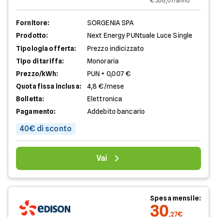
€ 358,07/anno
Fornitore:
SORGENIA SPA
Prodotto:
Next Energy PUNtuale Luce Single
Tipologia offerta:
Prezzo indicizzato
Tipo di tariffa:
Monoraria
Prezzo/kWh:
PUN + 0,007 €
Quota fissa inclusa:
4,8 €/mese
Bolletta:
Elettronica
Pagamento:
Addebito bancario
40€ di sconto
Vai
Spesa mensile:
30
,27€