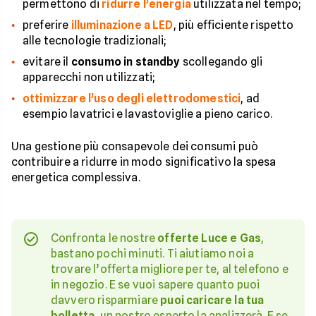
permettono di
ridurre l’energia
utilizzata nel tempo;
preferire
illuminazione a LED
, più efficiente rispetto
alle tecnologie tradizionali;
evitare il
consumo in standby
scollegando gli
apparecchi non utilizzati;
ottimizzare l’uso degli elettrodomestici
, ad
esempio lavatrici e lavastoviglie a pieno carico.
Una gestione più consapevole dei consumi può
contribuire a ridurre in modo significativo la spesa
energetica complessiva.
Confronta le nostre
offerte Luce e Gas
,
bastano pochi minuti. Ti aiutiamo noi a
trovare l’offerta migliore per te, al telefono e
in negozio. E se vuoi sapere quanto puoi
davvero risparmiare
puoi caricare la tua
bolletta
, un nostro esperto la analizzerà. E se