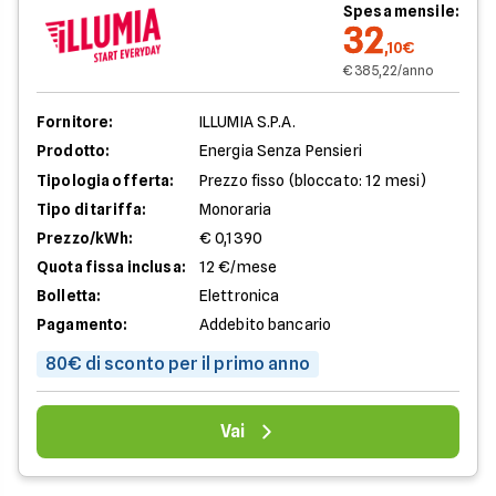
Spesa mensile:
32
,10€
€ 385,22/anno
Fornitore:
ILLUMIA S.P.A.
Prodotto:
Energia Senza Pensieri
Tipologia offerta:
Prezzo fisso (bloccato: 12 mesi)
Tipo di tariffa:
Monoraria
Prezzo/kWh:
€ 0,1390
Quota fissa inclusa:
12 €/mese
Bolletta:
Elettronica
Pagamento:
Addebito bancario
80€ di sconto per il primo anno
Vai