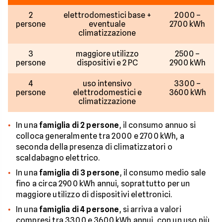
2
elettrodomestici base +
2000 –
persone
eventuale
2700 kWh
climatizzazione
3
maggiore utilizzo
2500 –
persone
dispositivi e 2 PC
2900 kWh
4
uso intensivo
3300 –
persone
elettrodomestici e
3600 kWh
climatizzazione
In una
famiglia di 2 persone
, il consumo annuo si
colloca generalmente tra 2000 e 2700 kWh, a
seconda della presenza di climatizzatori o
scaldabagno elettrico.
In una
famiglia di 3 persone
, il consumo medio sale
fino a circa 2900 kWh annui, soprattutto per un
maggiore utilizzo di dispositivi elettronici.
In una
famiglia di 4 persone
, si arriva a valori
compresi tra 3300 e 3600 kWh annui, con un uso più