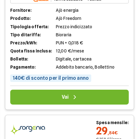
Fornitore:
Ajò energia
Prodotto:
Ajò Freedom
Tipologia offerta:
Prezzo indicizzato
Tipo di tariffa:
Bioraria
Prezzo/kWh:
PUN + 0,018 €
Quota fissa inclusa:
12,00 €/mese
Bolletta:
Digitale, cartacea
Pagamento:
Addebito bancario, Bollettino
140€ di sconto per il primo anno
Vai
Spesa mensile:
29
,84€