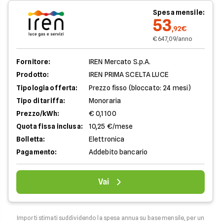
Spesa mensile:
53
,92€
€ 647,09/anno
Fornitore:
IREN Mercato S.p.A.
Prodotto:
IREN PRIMA SCELTA LUCE
Tipologia offerta:
Prezzo fisso (bloccato: 24 mesi)
Tipo di tariffa:
Monoraria
Prezzo/kWh:
€ 0,1100
Quota fissa inclusa:
10,25 €/mese
Bolletta:
Elettronica
Pagamento:
Addebito bancario
Vai
Importi stimati suddividendo la spesa annua su base mensile, per un