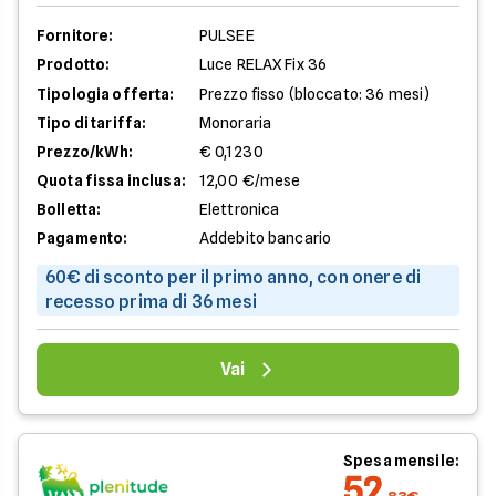
Fornitore:
PULSEE
Prodotto:
Luce RELAX Fix 36
Tipologia offerta:
Prezzo fisso (bloccato: 36 mesi)
Tipo di tariffa:
Monoraria
Prezzo/kWh:
€ 0,1230
Quota fissa inclusa:
12,00 €/mese
Bolletta:
Elettronica
Pagamento:
Addebito bancario
60€ di sconto per il primo anno, con onere di
recesso prima di 36 mesi
Vai
Spesa mensile:
52