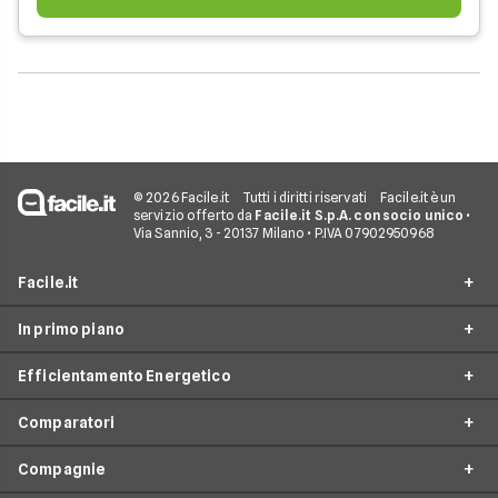
© 2026 Facile.it
Tutti i diritti riservati
Facile.it è un
servizio offerto da
Facile.it S.p.A. con socio unico
•
Via Sannio, 3 - 20137 Milano • P.IVA 07902950968
Facile.it
In primo piano
Assicurazioni
Efficientamento Energetico
Prestiti
Facile Energia
Mutui
Comparatori
Offerte Luce e Gas
Impianto fotovoltaico
Internet Casa
Offerte Energia Elettrica
Compagnie
Caldaia a condensazione
Costo Gas
Luce e Gas
Offerte Gas