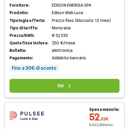
Fornitore:
EDISON ENERGIA SPA
Prodotto:
Edison Web Luce
Tipologia offerta:
Prezzo fisso (bloccato: 12 mesi)
Tipo di tariffa:
Monoraria
Prezzo/kWh:
€ 0,1220
Quota fissa inclusa:
7,50 €/mese
Bolletta:
elettronica
Pagamento:
Addebito bancario
Fino a 30€ di sconto
Vai
Spesa mensile:
52
,82€
€ 633,85/anno