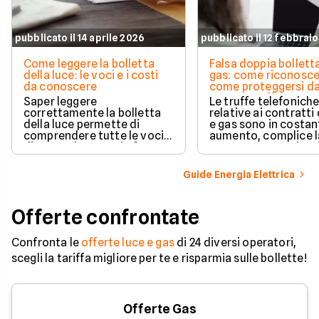
pubblicato il 14 aprile 2026
pubblicato il 12 febbrai
Come leggere la bolletta
Falsa doppia bolletta
della luce: le voci e i costi
gas: come riconoscer
da conoscere
come proteggersi d
questa truffa
Saper leggere
Le truffe telefonich
correttamente la bolletta
relative ai contratti 
della luce permette di
e gas sono in costan
comprendere tutte le voci
aumento, complice l
di spesa riportate in fattura.
crescente compless
Scopri come leggere la
delle normative e de
bolletta dell'energia
offerte sul mercato.
Guide Energia Elettrica
elettrica e quali sono le
caratteristiche (tempi di
fatturazione e modalità di
Offerte confrontate
ricezione) per i principali
operatori di energia.
Confronta le
offerte luce e gas
di 24 diversi operatori,
scegli la tariffa migliore per te e risparmia sulle bollette!
Offerte Gas