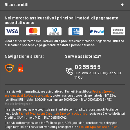
Climatizzazione
Risorse utili
Costo Kwh
Conti e Carte
Enel
Offerte Energia Partita Iva
Fasce Orarie Energia
Telefonia Mobile
Eni Plenitude
Nel mercato assicurativo i principali metodi di pagamento
Migliori Offerte Luce
Osservatorio Gas e Luce
accettati sono:
Cambio gestore energia
Pay TV
Acea
Migliori Offerte Gas
Guida Luce e Gas
Miglior Fornitore Energia Elettrica
Noleggio Lungo Termine
Gas Natural
Domande Luce e Gas
Ricorda:
nel mercato assicurativo
NON è previsto
come metodo di pagamento l'
utilizzo
Miglior Fornitore Gas
News
A2A
di ricariche postepay e pagamenti intestati a persone fisiche.
Glossario Gas e Luce
Chi siamo
Edison
Navigazione sicura:
Serve assistenza?
Notizie Luce e Gas
Perché scegliere Facile.it
Iren
02 55 55 5
Argomenti in evidenza Gas e Luce
Contatti
Optima
Lun-Ven 9:00-21:00; Sab 9.00-
14.00
Mappa del sito
Engie
Sorgenia
Il servizio di intermediazione assicurativa di Facile.it è gestito da
Facile.it Broker di
assicurazioni S.p.A. con socio unico
, broker assicurativo regolamentato dall'IVASS ed
iscritto al RUI in data 13/02/2014 con numero B000480264 • P.IVA 08007250965 • PEC
Fornitori Energetici
Il servizio di mediazione creditizia per i mutui e per il credito al consumo di Facile.it è
gestito da
Facile.it Mediazione Creditizia S.p.A. con socio unico
, iscrizione Elenco Mediatori
Creditizi OAM numero M201 • P.IVA 06158600962
Il servizio di comparazione tariffe (luce, gas, ADSL, cellulari, conti e carte, noleggio a
lungo termine) ed i servizi di marketing sono gestiti da
Facile.it S.p.A. con socio unico
•