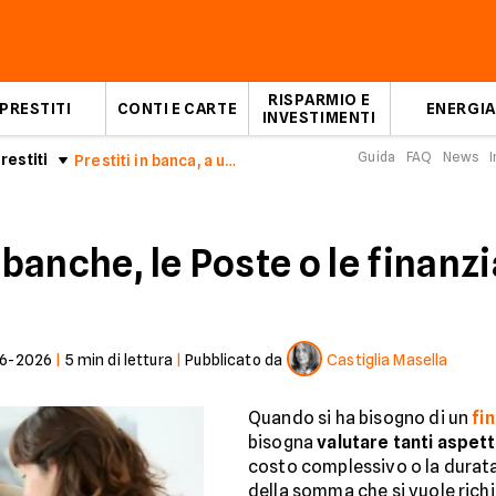
RISPARMIO E
PRESTITI
CONTI E CARTE
ENERGIA
INVESTIMENTI
Guida
FAQ
News
I
restiti
Prestiti in banca, a una finanziaria o alle Poste?
 banche, le Poste o le finanz
6-2026
|
5
min di lettura
|
Pubblicato da
Castiglia Masella
Quando si ha bisogno di un
fi
bisogna
valutare tanti aspett
costo complessivo o la durat
della somma che si vuole richi