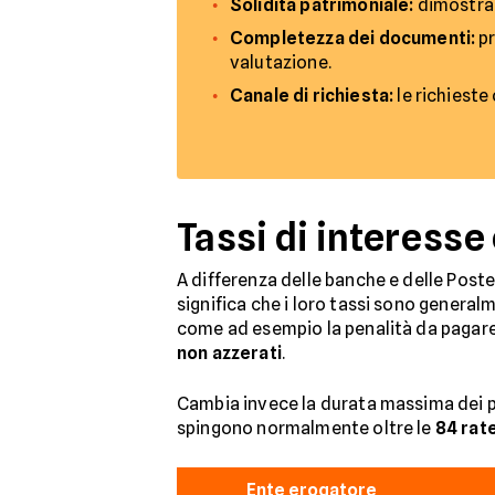
Solidità patrimoniale:
dimostrar
Completezza dei documenti:
pr
valutazione.
Canale di richiesta:
le richieste 
Tassi di interesse
A differenza delle banche e delle Poste
significa che i loro tassi sono generalm
come ad esempio la penalità da pagare i
non azzerati
.
Cambia invece la durata massima dei p
spingono normalmente oltre le
84 rat
Ente erogatore