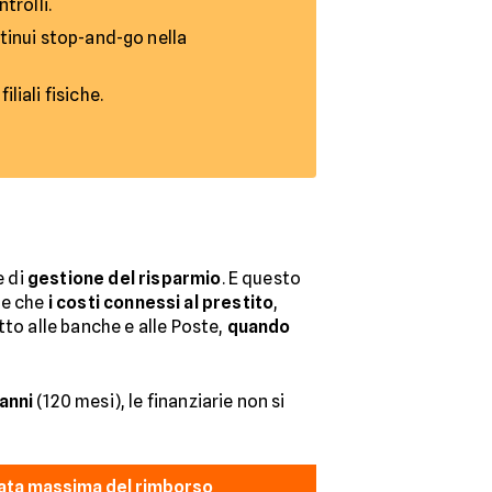
trolli.
inui stop-and-go nella
liali fisiche.
e di
gestione del risparmio
. E questo
ile che
i costi connessi al prestito
,
tto alle banche e alle Poste,
quando
 anni
(120 mesi), le finanziarie non si
ata massima del rimborso