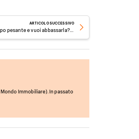
ARTICOLO
SUCCESSIVO
La rata del prestito è troppo pesante e vuoi abbassarla? Parola all'esperto di Facile.it
s, Mondo Immobiliare). In passato