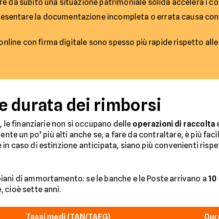
e da subito una situazione patrimoniale solida accelera i con
esentare la documentazione incompleta o errata causa cont
online con firma digitale sono spesso più rapide rispetto alle fi
 e durata dei rimborsi
, le finanziarie non si occupano delle
operazioni di raccolta
ente un po’ più alti anche se, a fare da contraltare, è più fac
n caso di estinzione anticipata, siano più convenienti rispe
iani di ammortamento: se le banche e le Poste arrivano a
10
e
, cioè sette anni.
Tassi medi (TAN/TAEG)
Dur