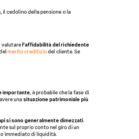
 il cedolino della pensione o la
r valutare
l’affidabilità del richiedente
 del
merito creditizio
del cliente. Se
 importante
, è probabile che la fase di
i avere una
situazione patrimoniale più
pi si sono generalmente dimezzati
.
te sul proprio conto nel giro di un
gno immediato di liquidità.