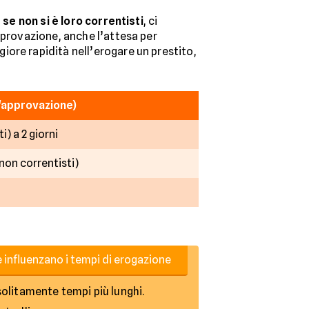
se non si è loro correntisti
, ci
pprovazione, anche l’attesa per
ore rapidità nell’erogare un prestito,
l'approvazione)
i) a 2 giorni
non correntisti)
e influenzano i tempi di erogazione
solitamente tempi più lunghi.