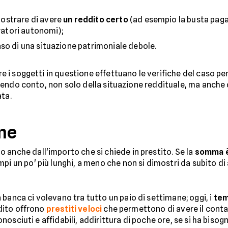
ostrare di avere
un reddito certo
(ad esempio la busta paga,
oratori autonomi);
so di una situazione patrimoniale debole.
tre i soggetti in questione effettuano le verifiche del caso pe
 tenendo conto, non solo della situazione reddituale, ma anche
ata.
ne
 anche dall'importo che si chiede in prestito. Se la
somma è
pi un po' più lunghi, a meno che non si dimostri da subito d
banca ci volevano tra tutto un paio di settimane; oggi, i
tem
edito offrono
prestiti veloci
che permettono di avere il contan
 conosciuti e affidabili, addirittura di poche ore, se si ha biso