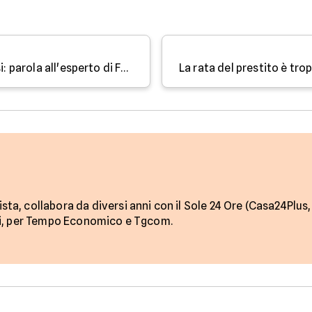
Prestiti e truffe, come difendersi: parola all'esperto di Facile.it
ista, collabora da diversi anni con il Sole 24 Ore (Casa24Plu
ltri, per Tempo Economico e Tgcom.