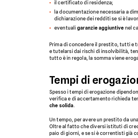
il certificato di residenza;
la documentazione necessaria a dim
dichiarazione dei redditi se si è lav
eventuali
garanzie aggiuntive
nel ca
Prima di concedere il prestito, tutti e 
e tutelarsi dai rischi di insolvibilità,
tutto è in regola, la somma viene erog
Tempi di erogazio
Spesso i tempi di erogazione dipendono
verifica e di accertamento richieda tem
che solida
.
Un tempo, per avere un prestito da una 
Oltre al fatto che diversi istituti di cr
paio di giorni, e se si è correntisti già