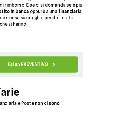
di rimborso. E se ci si domanda se è più
tito in banca
oppure a una
finanziaria
e dire cosa sia meglio, perché molto
che si hanno.
Fai un PREVENTIVO
iarie
nanziaria e Poste
non ci sono