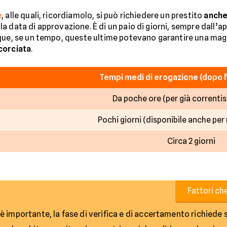
e
, alle quali, ricordiamolo, si può richiedere un prestito
anche 
a data di approvazione. È di un paio di giorni, sempre dall’a
que, se un tempo, queste ultime potevano garantire una maggi
corciata
.
Tempi medi di erogazione (dopo 
Da poche ore (per già correntist
Pochi giorni (disponibile anche per 
Circa 2 giorni
Fattori ch
 importante, la fase di verifica e di accertamento richiede 