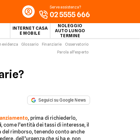
Serve assistenza?
02 5555 666
NOLEGGIO
INTERNET CASA
AUTO LUNGO
E MOBILE
TERMINE
n evidenza
Glossario
Finanziarie
Osservatorio
Parola all'esperto
iarie?
Seguici su Google News
nanziamento
, prima di richiederlo,
i
, come l’entità dei tassi di interesse, il
a del rimborso, tenendo conto anche
edere, dell’urgenza che si ha e, non