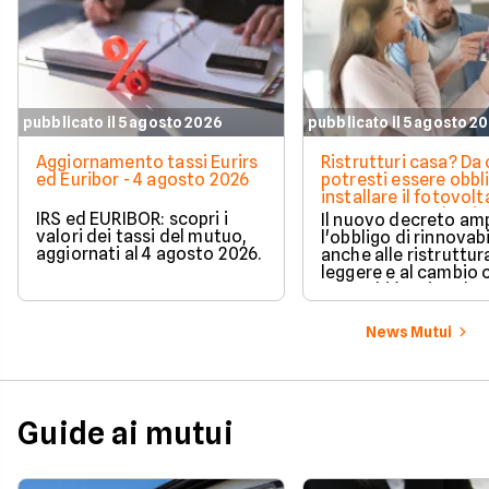
pubblicato il 5 agosto 2026
pubblicato il 5 agosto 2
Aggiornamento tassi Eurirs
Ristrutturi casa? Da 
ed Euribor - 4 agosto 2026
potresti essere obbl
installare il fotovolt
nuova norma che ri
IRS ed EURIBOR: scopri i
Il nuovo decreto amp
milioni di italiani
valori dei tassi del mutuo,
l'obbligo di rinnovabi
aggiornati al 4 agosto 2026.
anche alle ristruttur
leggere e al cambio 
ecco chi è coinvolto
cambia in pratica.
News Mutui
Guide ai mutui