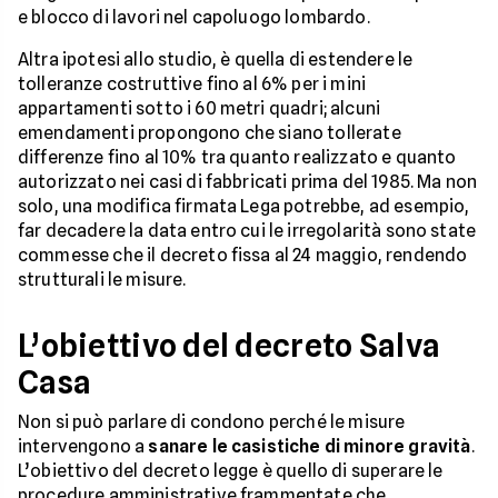
e blocco di lavori nel capoluogo lombardo.
Altra ipotesi allo studio, è quella di estendere le
tolleranze costruttive fino al 6% per i mini
appartamenti sotto i 60 metri quadri; alcuni
emendamenti propongono che siano tollerate
differenze fino al 10% tra quanto realizzato e quanto
autorizzato nei casi di fabbricati prima del 1985. Ma non
solo, una modifica firmata Lega potrebbe, ad esempio,
far decadere la data entro cui le irregolarità sono state
commesse che il decreto fissa al 24 maggio, rendendo
strutturali le misure.
L’obiettivo del decreto Salva
Casa
Non si può parlare di condono perché le misure
intervengono a
sanare le casistiche di minore gravità
.
L’obiettivo del decreto legge è quello di superare le
procedure amministrative frammentate che