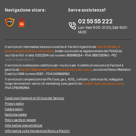
Notizie Mutui
Assicurazione Mutuo
Mutui INPS/INPDAP
ING
News
Navigazione sicura:
Serve assistenza?
Argomenti in evidenza Mutui
Sostituzione Mutuo
Mutuo Giovani
Poste Italiane
Chi siamo
02 55 55 222
Calcolatore rata mutuo
Mutuo 100 per cento
Credit Agricole
Lun-Ven 9:00-21:00; Sab 9.00-
Perché scegliere Facile.it
14.00
Migliori Mutui Surroga
WeBank
Contatti
CheBanca!
Il servizio di intermediazione assicurativa di Facile.it è gestito da
Facile.it Broker di
Mappa del sito
assicurazioni S.p.A. con socio unico
, broker assicurativo regolamentato dall'IVASS ed
iscritto al RUI in data 13/02/2014 con numero B000480264 • P.IVA 08007250965 • PEC
Credem
Il servizio di mediazione creditizia per i mutui e per il credito al consumo di Facile.it è
Banche e finanziarie
gestito da
Facile.it Mediazione Creditizia S.p.A. con socio unico
, iscrizione Elenco Mediatori
Creditizi OAM numero M201 • P.IVA 06158600962
Il servizio di comparazione tariffe (luce, gas, ADSL, cellulari, conti e carte, noleggio a
lungo termine) ed i servizi di marketing sono gestiti da
Facile.it S.p.A. con socio unico
•
P.IVA 07902950968
Condizioni Generali di Utilizzo del Servizio
Privacy policy
Cookie policy
Gestione cookie
Policy parità di genere
Informativa precontrattule
Informativa sulla trasparenza Mutui e Prestiti