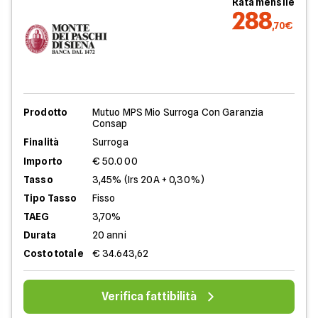
Rata mensile
288
,70€
Prodotto
Mutuo MPS Mio Surroga Con Garanzia
Consap
Finalità
Surroga
Importo
€ 50.000
Tasso
3,45% (Irs 20A + 0,30%)
Tipo Tasso
Fisso
TAEG
3,70%
Durata
20 anni
Costo totale
€ 34.643,62
Verifica fattibilità