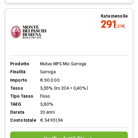
Rata mensile
291
,27€
Prodotto
Mutuo MPS Mio Surroga
Finalità
Surroga
Importo
€ 50.000
Tasso
3,55% (Irs 20A + 0,40%)
Tipo Tasso
Fisso
TAEG
3,80%
Durata
20 anni
Costo totale
€ 34.951,94