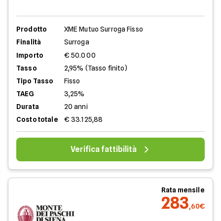
Prodotto
XME Mutuo Surroga Fisso
Finalità
Surroga
Importo
€ 50.000
Tasso
2,95% (Tasso finito)
Tipo Tasso
Fisso
TAEG
3,25%
Durata
20 anni
Costo totale
€ 33.125,88
Verifica fattibilità
Rata mensile
283
,60€