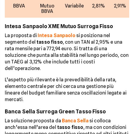
BBVA
Mutuo
Variabile
2,81%
2,91%
BBVA
Intesa Sanpaolo XME Mutuo Surroga Fisso
La proposta di
Intesa Sanpaolo
si posiziona nel
segmento del
tasso fisso
, con un TAN al 2,95% e una
rata mensile pari a 772,94 euro. Si tratta di una
soluzione che punta alla stabilità nel lungo periodo, con
un TAEG al 3,12% che include tutti i costi
dell’operazione.
L’aspetto più rilevante è la prevedibilità della rata,
elemento centrale per chi cerca una gestione più
lineare del budget familiare senza oscillazioni legate ai
mercati.
Banca Sella Surroga Green Tasso Fisso
La soluzione proposta da
Banca Sella
si colloca
anch’essa nell’area del
tasso fisso
, ma con condizioni
leggermente meno competitive rispetto ad altri istituti