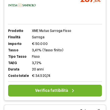
,67€
Prodotto
XME Mutuo Surroga Fisso
Finalità
Surroga
Importo
€ 50.000
Tasso
3,41% (Tasso finito)
Tipo Tasso
Fisso
TAEG
3,72%
Durata
20 anni
Costo totale
€ 34.520,74
Verifica fattibilità