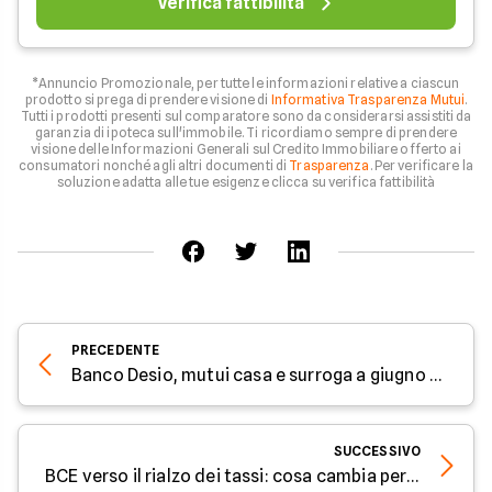
Verifica fattibilità
*Annuncio Promozionale, per tutte le informazioni relative a ciascun
prodotto si prega di prendere visione di
Informativa Trasparenza Mutui
.
Tutti i prodotti presenti sul comparatore sono da considerarsi assistiti da
garanzia di ipoteca sull'immobile. Ti ricordiamo sempre di prendere
visione delle Informazioni Generali sul Credito Immobiliare offerto ai
consumatori nonché agli altri documenti di
Trasparenza
. Per verificare la
soluzione adatta alle tue esigenze clicca su verifica fattibilità
PRECEDENTE
Banco Desio, mutui casa e surroga a giugno 2026: fisso al 2,95% e variabile dal 2,30%
SUCCESSIVO
BCE verso il rialzo dei tassi: cosa cambia per mutui, prestiti e risparmi