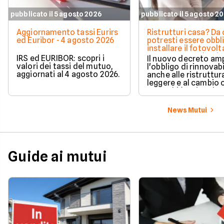
pubblicato il 5 agosto 2026
pubblicato il 5 agosto 2
Aggiornamento tassi Eurirs
Ristrutturi casa? Da 
ed Euribor - 4 agosto 2026
potresti essere obbl
installare il fotovolt
nuova norma che ri
IRS ed EURIBOR: scopri i
Il nuovo decreto amp
milioni di italiani
valori dei tassi del mutuo,
l'obbligo di rinnovabi
aggiornati al 4 agosto 2026.
anche alle ristruttur
leggere e al cambio 
ecco chi è coinvolto
cambia in pratica.
News Mutui
Guide ai mutui