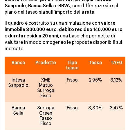
Sanpaolo
,
Banca Sella
e
BBVA
, con differenze sia sul
piano del tasso sia sull’importo della rata.
Il quadro è costruito su una simulazione con
valore
immobile 300.000 euro
,
debito residuo 140.000 euro
e
durata residua 20 anni
, una base che permette di
valutare in modo omogeneo le proposte disponibili sul
mercato.
Banca
Prodotto
Tipo
Tasso
TAEG
tasso
Intesa
XME
Fisso
2,95%
3,12%
Sanpaolo
Mutuo
Surroga
Fisso
Banca
Surroga
Fisso
3,30%
3,47%
Sella
Green
Tasso
Fisso