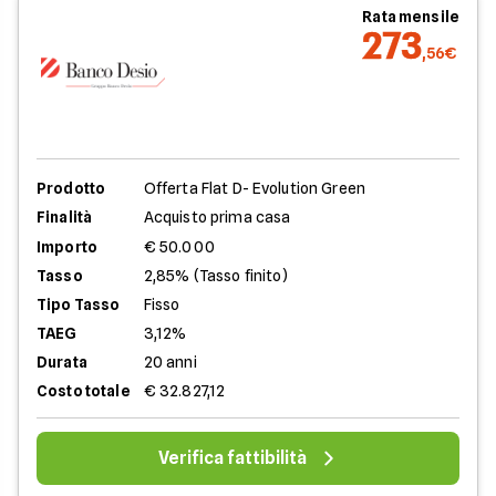
Rata mensile
273
,56€
Prodotto
Offerta Flat D- Evolution Green
Finalità
Acquisto prima casa
Importo
€ 50.000
Tasso
2,85% (Tasso finito)
Tipo Tasso
Fisso
TAEG
3,12%
Durata
20 anni
Costo totale
€ 32.827,12
Verifica fattibilità