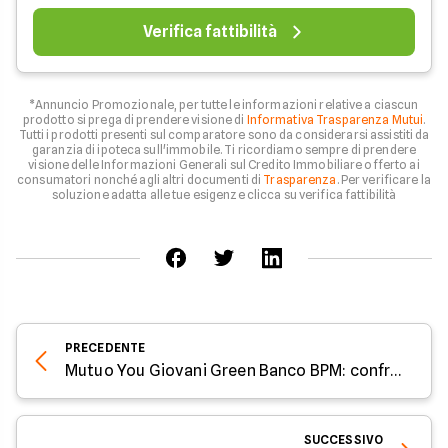
Verifica fattibilità
*Annuncio Promozionale, per tutte le informazioni relative a ciascun
prodotto si prega di prendere visione di
Informativa Trasparenza Mutui
.
Tutti i prodotti presenti sul comparatore sono da considerarsi assistiti da
garanzia di ipoteca sull'immobile. Ti ricordiamo sempre di prendere
visione delle Informazioni Generali sul Credito Immobiliare offerto ai
consumatori nonché agli altri documenti di
Trasparenza
. Per verificare la
soluzione adatta alle tue esigenze clicca su verifica fattibilità
PRECEDENTE
Mutuo You Giovani Green Banco BPM: confronto tasso fisso e variabile a luglio 2025
SUCCESSIVO