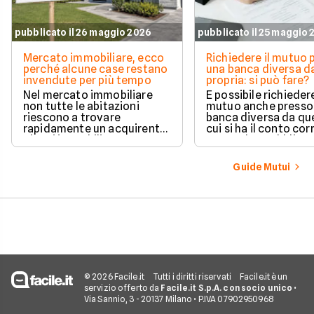
pubblicato il 26 maggio 2026
pubblicato il 25 maggio
Mercato immobiliare, ecco
Richiedere il mutuo 
perché alcune case restano
una banca diversa da
invendute per più tempo
propria: si può fare?
Nel mercato immobiliare
È possibile richieder
non tutte le abitazioni
mutuo anche presso
riescono a trovare
banca diversa da que
rapidamente un acquirente.
cui si ha il conto cor
Alcuni immobili vengono
senza alcun obbligo 
venduti in poche settimane,
trasferire il proprio
mentre altri restano online
rapporto bancario. L
Guide Mutui
per mesi nonostante ribassi
valutazione della ri
di prezzo e numerose visite.
avviene in modo a
e la gestione separa
due rapporti richied
comunque maggior
attenzione operativ
© 2026 Facile.it
Tutti i diritti riservati
Facile.it è un
servizio offerto da
Facile.it S.p.A. con socio unico
•
Via Sannio, 3 - 20137 Milano • P.IVA 07902950968