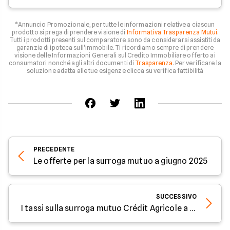
*Annuncio Promozionale, per tutte le informazioni relative a ciascun
prodotto si prega di prendere visione di
Informativa Trasparenza Mutui
.
Tutti i prodotti presenti sul comparatore sono da considerarsi assistiti da
garanzia di ipoteca sull'immobile. Ti ricordiamo sempre di prendere
visione delle Informazioni Generali sul Credito Immobiliare offerto ai
consumatori nonché agli altri documenti di
Trasparenza
. Per verificare la
soluzione adatta alle tue esigenze clicca su verifica fattibilità
PRECEDENTE
Le offerte per la surroga mutuo a giugno 2025
SUCCESSIVO
I tassi sulla surroga mutuo Crédit Agricole a giugno 2025