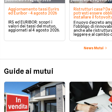
Aggiornamento tassi Eurirs
Ristrutturi casa? Da 
ed Euribor - 4 agosto 2026
potresti essere obbl
installare il fotovolt
nuova norma che ri
IRS ed EURIBOR: scopri i
Il nuovo decreto amp
milioni di italiani
valori dei tassi del mutuo,
l'obbligo di rinnovabi
aggiornati al 4 agosto 2026.
anche alle ristruttur
leggere e al cambio 
ecco chi è coinvolto
cambia in pratica.
News Mutui
Guide ai mutui