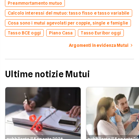
Preammortamento mutuo
Calcolo interessi del mutuo: tasso fisso e tasso variabile
Cosa sono i mutui agevolati per coppie, single e famiglie
Tasso BCE oggi
Piano Casa
Tasso Euribor oggi
Argomenti in evidenza Mutui
Ultime notizie Mutui
pubblicato il 5 agosto 2026
pubblicato il 5 agosto 2