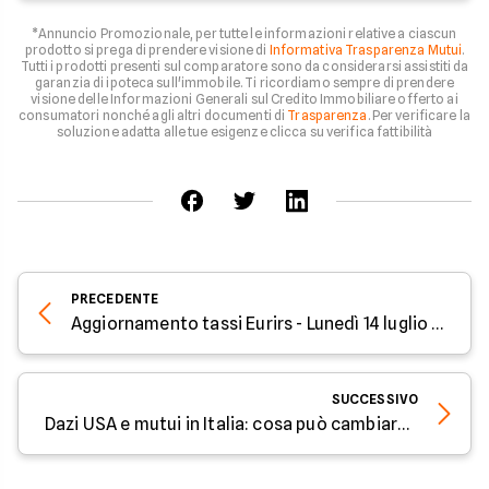
*Annuncio Promozionale, per tutte le informazioni relative a ciascun
prodotto si prega di prendere visione di
Informativa Trasparenza Mutui
.
Tutti i prodotti presenti sul comparatore sono da considerarsi assistiti da
garanzia di ipoteca sull'immobile. Ti ricordiamo sempre di prendere
visione delle Informazioni Generali sul Credito Immobiliare offerto ai
consumatori nonché agli altri documenti di
Trasparenza
. Per verificare la
soluzione adatta alle tue esigenze clicca su verifica fattibilità
PRECEDENTE
Aggiornamento tassi Eurirs - Lunedì 14 luglio 2025
SUCCESSIVO
Dazi USA e mutui in Italia: cosa può cambiare davvero?