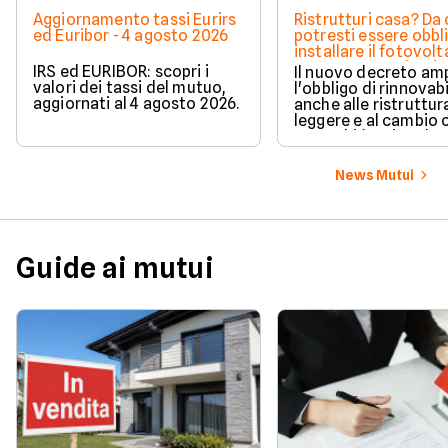
Aggiornamento tassi Eurirs
Ristrutturi casa? Da 
ed Euribor - 4 agosto 2026
potresti essere obbl
installare il fotovolt
nuova norma che ri
IRS ed EURIBOR: scopri i
Il nuovo decreto amp
milioni di italiani
valori dei tassi del mutuo,
l'obbligo di rinnovabi
aggiornati al 4 agosto 2026.
anche alle ristruttur
leggere e al cambio 
ecco chi è coinvolto
cambia in pratica.
News Mutui
Guide ai mutui