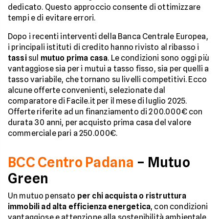
dedicato. Questo approccio consente di ottimizzare
tempi e di evitare errori.
Dopo i recenti interventi della Banca Centrale Europea,
i principali istituti di credito hanno rivisto al ribasso i
tassi
sul
mutuo prima casa
. Le condizioni sono oggi più
vantaggiose sia per i mutui a tasso fisso, sia per quelli a
tasso variabile, che tornano su livelli competitivi. Ecco
alcune offerte convenienti, selezionate dal
comparatore di Facile.it per il mese di luglio 2025.
Offerte riferite ad un finanziamento di 200.000€ con
durata 30 anni, per acquisto prima casa del valore
commerciale pari a 250.000€.
BCC Centro Padana
– Mutuo
Green
Un mutuo pensato
per chi acquista o ristruttura
immobili ad alta efficienza energetica
, con condizioni
vantaggiose e attenzione alla sostenibilità ambientale.