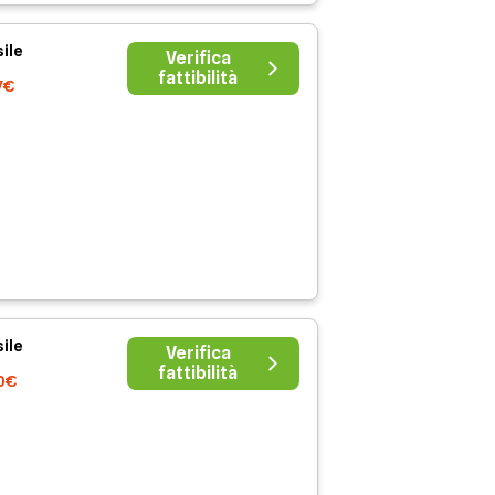
ile
Verifica
fattibilità
7€
ile
Verifica
fattibilità
70€