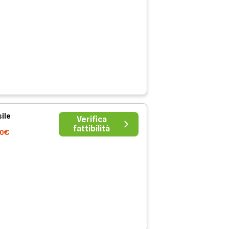
ile
Verifica
fattibilità
60€