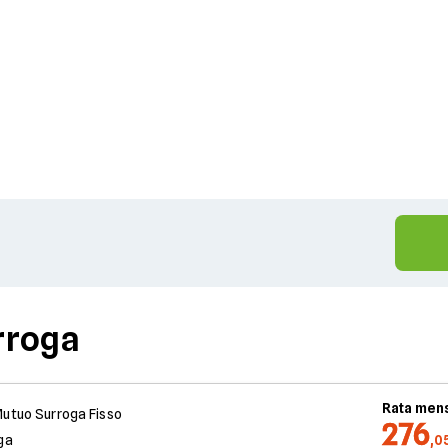
rroga
Rata mens
utuo Surroga Fisso
276
ga
,0