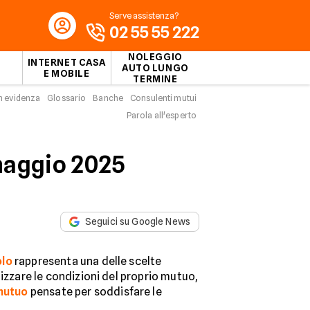
Serve assistenza?
02 55 55 222
NOLEGGIO
INTERNET CASA
AUTO LUNGO
E MOBILE
TERMINE
n evidenza
Glossario
Banche
Consulenti mutui
Parola all'esperto
maggio 2025
Seguici su Google News
olo
rappresenta una delle scelte
mizzare le condizioni del proprio mutuo,
mutuo
pensate per soddisfare le