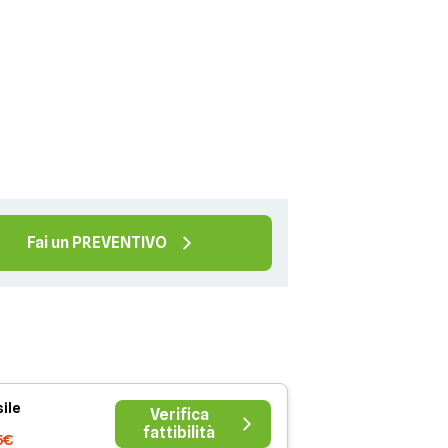
Fai un PREVENTIVO
ile
Verifica
fattibilità
5€