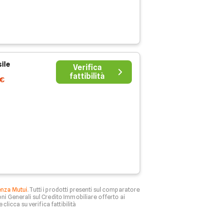
ile
Verifica
fattibilità
7€
enza Mutui
. Tutti i prodotti presenti sul comparatore
ni Generali sul Credito Immobiliare offerto ai
 clicca su verifica fattibilità