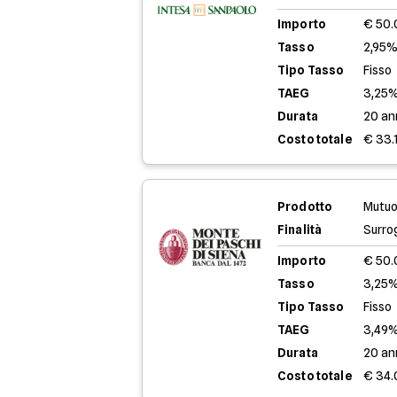
Importo
€ 50
Tasso
2,95%
Tipo Tasso
Fisso
TAEG
3,25
Durata
20 an
Costo totale
€ 33.
Prodotto
Mutuo
Finalità
Surro
Importo
€ 50
Tasso
3,25%
Tipo Tasso
Fisso
TAEG
3,49
Durata
20 an
Costo totale
€ 34.