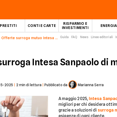
RISPARMIO E
PRESTITI
CONTI E CARTE
ENERGIA
INVESTIMENTI
Guida
FAQ
News
Linee editoriali
I
Offerte surroga mutuo Intesa Sanpaolo a maggio 2025
surroga Intesa Sanpaolo di 
05-2025
|
2
min di lettura
|
Pubblicato da
Marianna Serra
A maggio 2025,
Intesa Sanpa
migliori per chi desidera otti
grazie a soluzioni di
surroga 
esigenze di ogni cliente.