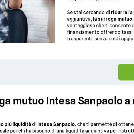
Se stai cercando di
ridurre la
aggiuntiva, la
surroga mutuo 
vantaggiosa che ti consente d
finanziamento offrendo tassi 
trasparenti, senza costi aggiun
oga mutuo Intesa Sanpaolo a
 più liquidità
di
Intesa Sanpaolo
, che ti permette di otte
e per chi ha bisogno di una liquidità aggiuntiva per ristrutt