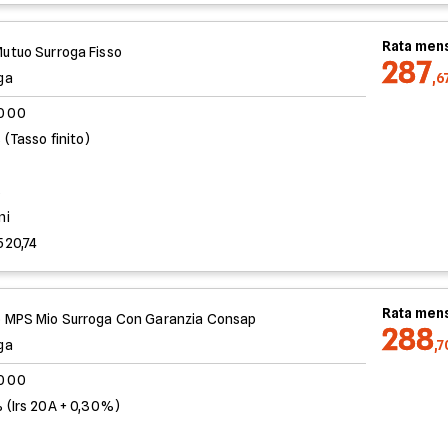
Rata mens
utuo Surroga Fisso
287
ga
,6
.000
 (Tasso finito)
%
ni
520,74
Rata mens
 MPS Mio Surroga Con Garanzia Consap
288
ga
,
.000
 (Irs 20A + 0,30%)