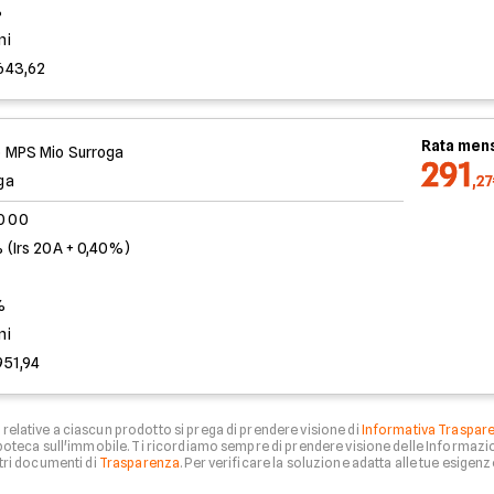
%
ni
643,62
Rata mens
 MPS Mio Surroga
291
ga
,2
.000
 (Irs 20A + 0,40%)
%
ni
951,94
relative a ciascun prodotto si prega di prendere visione di
Informativa Traspar
 ipoteca sull'immobile. Ti ricordiamo sempre di prendere visione delle Informazio
tri documenti di
Trasparenza
. Per verificare la soluzione adatta alle tue esigenze