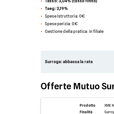
Tasso: 3,04% (tasso finito)
Taeg: 3,19%
Spese Istruttoria: 0€
Spese perizia: 0€
Gestione della pratica: in filiale
Surroga: abbassa la rata
Offerte Mutuo Su
Prodotto
XME M
Finalità
Surro