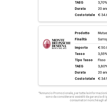
TAEG
3,70
Durata
20 an
Costo totale
€ 34.
Prodotto
Mutuo
Finalità
Surro
Importo
€ 50
Tasso
3,55%
Tipo Tasso
Fisso
TAEG
3,80
Durata
20 an
Costo totale
€ 34.
*Annuncio Promozionale, per tutte le informazioni 
sono da considerarsi assistiti da garanzia di
consumatori nonché agli al