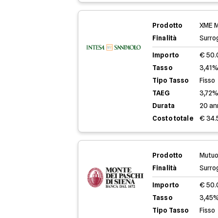
Prodotto
XME M
Finalità
Surro
Importo
€ 50
Tasso
3,41%
Tipo Tasso
Fisso
TAEG
3,72
Durata
20 an
Costo totale
€ 34.
Prodotto
Mutuo
Finalità
Surro
Importo
€ 50
Tasso
3,45%
Tipo Tasso
Fisso