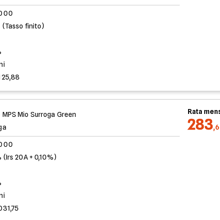
.000
 (Tasso finito)
%
ni
125,88
Rata mens
 MPS Mio Surroga Green
283
ga
,
.000
 (Irs 20A + 0,10%)
%
ni
031,75