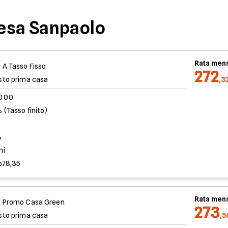
tesa Sanpaolo
Rata mens
 A Tasso Fisso
272
sto prima casa
,3
.000
 (Tasso finito)
%
ni
678,35
Rata mens
 Promo Casa Green
273
sto prima casa
,5