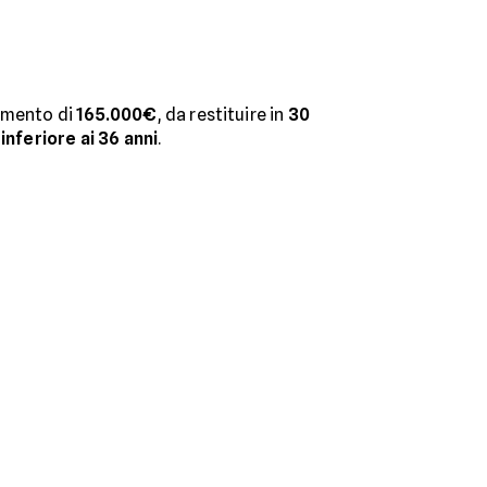
iamento di
165.000€
, da restituire in
30
 inferiore ai 36 anni
.