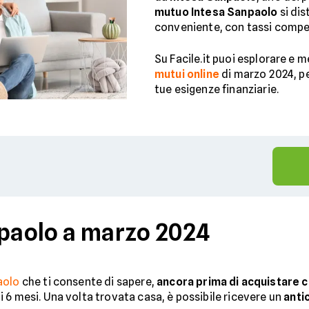
mutuo Intesa Sanpaolo
si dis
conveniente, con tassi compet
Su Facile.it puoi esplorare e 
mutui online
di marzo 2024, pe
tue esigenze finanziarie.
npaolo a marzo 2024
aolo
che ti consente di sapere,
ancora prima di acquistare 
i 6 mesi. Una volta trovata casa, è possibile ricevere un
anti