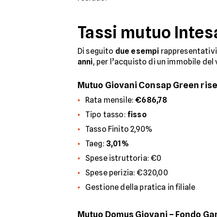
Tassi mutuo Intes
Di seguito
due esempi
rappresentativi
anni
, per l’acquisto di un immobile de
Mutuo Giovani Consap Green riserva
Rata mensile:
€686,78
Tipo tasso:
fisso
Tasso Finito 2,90%
Taeg:
3,01%
Spese istruttoria: €0
Spese perizia: €320,00
Gestione della pratica in filiale
Mutuo Domus Giovani – Fondo Ga