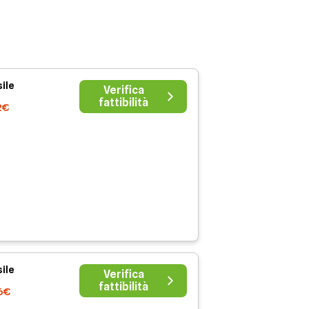
ile
Verifica
fattibilità
2€
ile
Verifica
fattibilità
6€