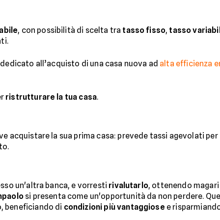
abile
, con possibilità di scelta tra
tasso fisso
,
tasso variabi
ti.
 dedicato all’acquisto di una casa nuova ad
alta efficienza 
er
ristrutturare la tua casa
.
e acquistare la sua prima casa: prevede tassi agevolati per ai
to.
sso un'altra banca, e vorresti
rivalutarlo
, ottenendo magari u
anpaolo
si presenta come un'opportunità da non perdere. Que
, beneficiando di
condizioni più vantaggiose
e risparmiando