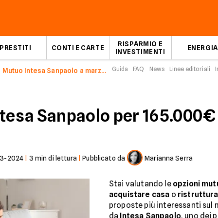
RISPARMIO E
PRESTITI
CONTI E CARTE
ENERGIA
INVESTIMENTI
Guida
FAQ
News
Linee editoriali
I
Mutuo Intesa Sanpaolo a marzo 2024
 Intesa Sanpaolo per 165.000
03-2024
|
3
min di lettura
|
Pubblicato da
Marianna Serra
Stai valutando le
opzioni mutu
acquistare casa
o
ristruttur
proposte più interessanti sul 
da
Intesa Sanpaolo
, uno dei p