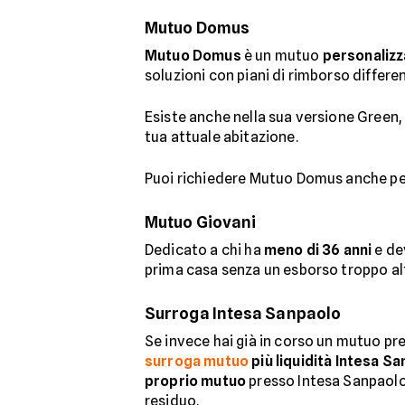
Mutuo Domus
Mutuo Domus
è un mutuo
personalizz
soluzioni con piani di rimborso differen
Esiste anche nella sua versione Green,
tua attuale abitazione.
Puoi richiedere Mutuo Domus anche p
Mutuo Giovani
Dedicato a chi ha
meno di 36 anni
e dev
prima casa senza un esborso troppo al
Surroga Intesa Sanpaolo
Se invece hai già in corso un mutuo pre
surroga mutuo
più liquidità Intesa S
proprio mutuo
presso Intesa Sanpaolo
residuo.