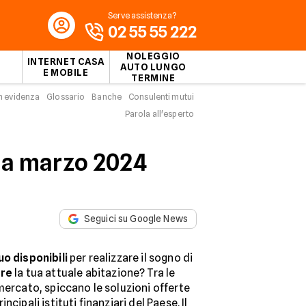
Serve assistenza?
02 55 55 222
NOLEGGIO
INTERNET CASA
AUTO LUNGO
E MOBILE
TERMINE
n evidenza
Glossario
Banche
Consulenti mutui
Parola all'esperto
€ a marzo 2024
Seguici su Google News
o disponibili
per realizzare il sogno di
are
la tua attuale abitazione? Tra le
mercato, spiccano le soluzioni offerte
rincipali istituti finanziari del Paese. Il