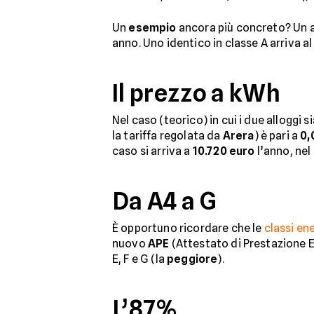
Un
esempio
ancora più concreto? Un 
anno. Uno identico in classe A arriva 
Il prezzo a kWh
Nel caso (teorico) in cui i due alloggi 
la tariffa regolata da
Arera
) è pari a
0,
caso si arriva a
10.720 euro
l’anno, nel
Da A4 a G
È opportuno ricordare che le
classi en
nuovo
APE
(Attestato di Prestazione Ene
E, F e G (la
peggiore
).
L’87%