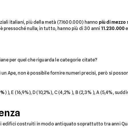
nziali italiani, più della metà (7.1600.000) hanno
più di mezzo
 è pressoché nulla; in tutto, hanno più di 30 anni
11.230.000
e
liane per quel che riguarda le categorie citate?
un Ape, non è possibile fornire numeri precisi, però si posso
3%
) ), E (16,9%), D (10,2%), C (4,2% ), B (2,3% ), A (5,4%, sudd
ienza
i edifici costruiti in modo antiquato soprattutto tra anni Q