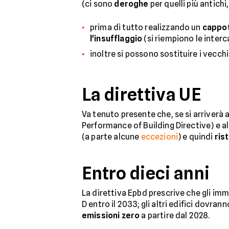
(ci sono
deroghe
per quelli più antichi
prima di tutto realizzando un
cappot
l'insufflaggio
(si riempiono le interc
inoltre si possono sostituire i vecchi 
La direttiva UE
Va tenuto presente che, se si arriverà 
Performance of Building Directive) e all
(a parte alcune
eccezioni
) e quindi
ris
Entro dieci anni
La direttiva Epbd prescrive che gli imm
D entro il 2033; gli altri edifici dovrann
emissioni zero
a partire dal 2028.