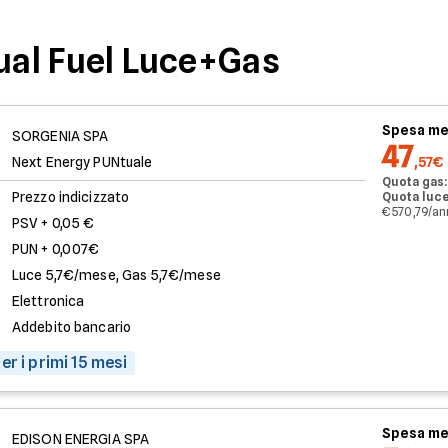
Dual Fuel Luce+Gas
Spesa me
SORGENIA SPA
47
Next Energy PUNtuale
,57€
Quota gas:
Prezzo indicizzato
Quota luce
€ 570,79/a
PSV + 0,05 €
PUN + 0,007€
Luce 5,7€/mese, Gas 5,7€/mese
Elettronica
Addebito bancario
er i primi 15 mesi
Spesa me
EDISON ENERGIA SPA