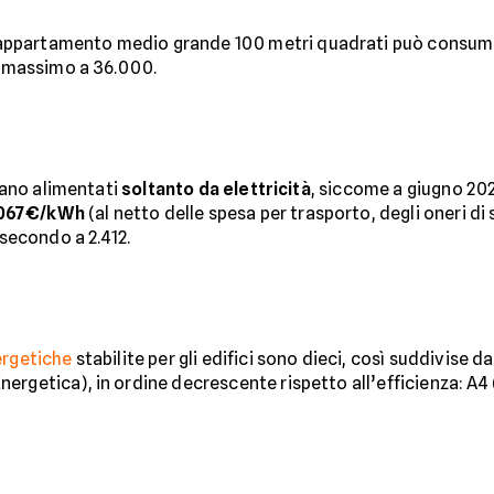
appartamento medio grande 100 metri quadrati può consuma
al massimo a 36.000.
siano alimentati
soltanto da elettricità
, siccome a giugno 202
067€/kWh
(al netto delle spesa per trasporto, degli oneri di
 secondo a 2.412.
ergetiche
stabilite per gli edifici sono dieci, così suddivise da
rgetica), in ordine decrescente rispetto all’efficienza: A4 (la