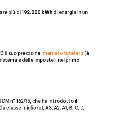
re più di
192.000 kWh
di energia in un
3 il suo prezzo nel
mercato tutelato
(è
 sistema e delle imposte), nel primo
l DM n° 162/15, che ha introdotto il
 classe migliore), A3, A2, A1, B, C, D,