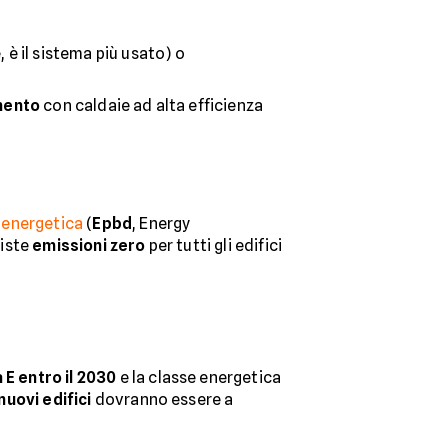
 è il sistema più usato) o
amento
con caldaie ad alta efficienza
a energetica
(
Epbd
, Energy
viste
emissioni zero
per tutti gli edifici
 E entro il 2030
e la classe energetica
nuovi edifici
dovranno essere a