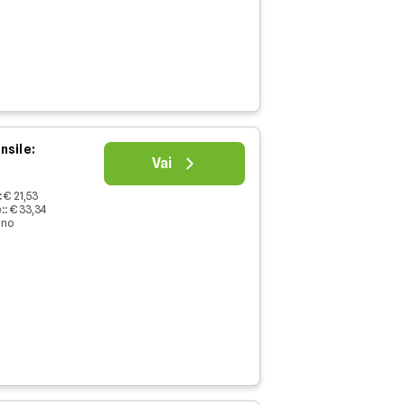
nsile:
Vai
:
€ 21,53
:
:
€ 33,34
nno