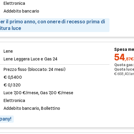
Elettronica
Addebito bancario
er il primo anno, con onere di recesso prima di
itura luce
Spesa me
Lene
54
Lene Leggera Luce e Gas 24
,87€
Quota gas:
Prezzo fisso (bloccato: 24 mesi)
Quota luce
€ 658,40/a
€ 0,5400
€ 0,1320
Luce 7,00 €/mese, Gas 7,00 €/mese
Elettronica
Addebito bancario, Bollettino
pany!