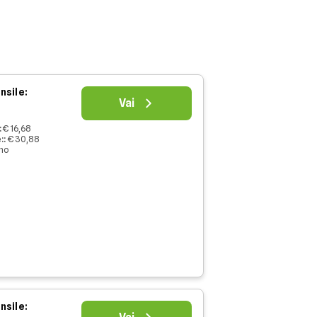
nsile:
Vai
:
€ 16,68
:
:
€ 30,88
nno
nsile: