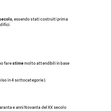
 secolo
, essendo stati costruiti prima
difici.
no fare
stime
molto attendibili in base
iviso in 4 sottocategorie).
uaranta e anni Novanta del XX secolo