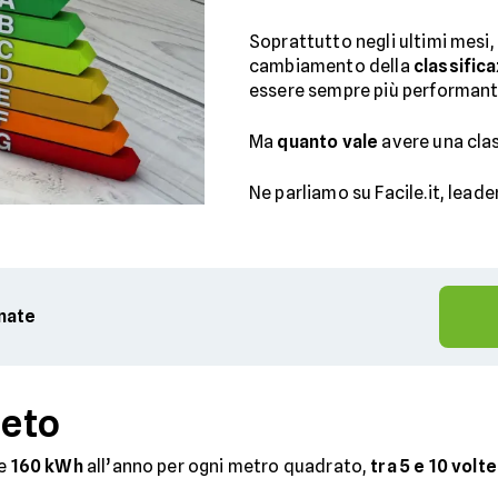
Soprattutto negli ultimi mesi, 
cambiamento della
classifica
essere sempre più performant
Ma
quanto vale
avere una clas
Ne parliamo su Facile.it, leade
rnate
reto
re
160 kWh
all’anno per ogni metro quadrato,
tra 5 e 10 volte