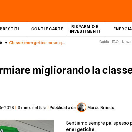
RISPARMIO E
PRESTITI
CONTI E CARTE
ENERGIA
INVESTIMENTI
Guida
FAQ
News
e
Classe energetica casa: quanto può farti risparmiare?
rmiare migliorando la classe
06-2023
|
3
min di lettura
|
Pubblicato da
Marco Brando
Sentiamo sempre più spesso p
energetiche
.