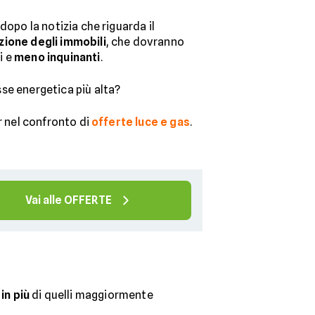
dopo la notizia che riguarda il
zione degli immobili
, che dovranno
i e
meno inquinanti
.
se energetica più alta?
r nel confronto di
offerte luce e gas
.
Vai alle OFFERTE
 in più
di quelli maggiormente