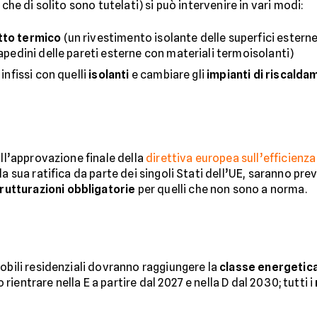
, che di solito sono tutelati) si può intervenire in vari modi:
to termico
(un rivestimento isolante delle superfici esterne,
apedini delle pareti esterne con materiali termoisolanti)
infissi con quelli
isolanti
e cambiare gli
impianti di riscald
all’approvazione finale della
direttiva europea sull’efficienz
a sua ratifica da parte dei singoli Stati dell’UE, saranno pre
trutturazioni obbligatorie
per quelli che non sono a norma.
obili residenziali dovranno raggiungere la
classe energetica
o rientrare nella E a partire dal 2027 e nella D dal 2030; tutti i