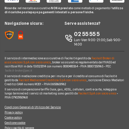
Miglior Fornitore Energia Elettrica
Noleggio Lungo Termine
Gas Natural
Domande Luce e Gas
Ricorda:
nel mercato assicurativo
NON è previsto
come metodo di pagamento l'
utilizzo
Miglior Fornitore Gas
News
A2A
di ricariche postepay e pagamenti intestati a persone fisiche.
Glossario Gas e Luce
Chi siamo
Edison
Navigazione sicura:
Serve assistenza?
Notizie Luce e Gas
Perché scegliere Facile.it
Iren
02 55 55 5
Argomenti in evidenza Gas e Luce
Contatti
Optima
Lun-Ven 9:00-21:00; Sab 9.00-
14.00
Mappa del sito
Engie
Sorgenia
Il servizio di intermediazione assicurativa di Facile.it è gestito da
Facile.it Broker di
assicurazioni S.p.A. con socio unico
, broker assicurativo regolamentato dall'IVASS ed
iscritto al RUI in data 13/02/2014 con numero B000480264 • P.IVA 08007250965 • PEC
Fornitori Energetici
Il servizio di mediazione creditizia per i mutui e per il credito al consumo di Facile.it è
gestito da
Facile.it Mediazione Creditizia S.p.A. con socio unico
, iscrizione Elenco Mediatori
Creditizi OAM numero M201 • P.IVA 06158600962
Il servizio di comparazione tariffe (luce, gas, ADSL, cellulari, conti e carte, noleggio a
lungo termine) ed i servizi di marketing sono gestiti da
Facile.it S.p.A. con socio unico
•
P.IVA 07902950968
Condizioni Generali di Utilizzo del Servizio
Privacy policy
Cookie policy
Gestione cookie
Policy parità di genere