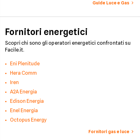
numerosi i fattori c
Guide Luce e Gas
influenzano questo 
occorre tenerli in
considerazione per
effettuare una stim
coerente.
Fornitori energetici
Scopri chi sono gli operatori energetici confrontati su
Facile.it.
Eni Plenitude
Hera Comm
Iren
A2A Energia
Edison Energia
Enel Energia
Octopus Energy
Fornitori gas e luce