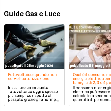
Guide Gas e Luce
pubblicato il 25 maggio 2026
pubblicato il 11 maggio 
Fotovoltaico: quando non
Qual è il consumo me
serve l’autorizzazione
energia elettrica per
famiglia di 2, 3 o 4 
Installare un impianto
Il consumo di energi
fotovoltaico oggi è spesso
elettrica può essere
più semplice rispetto al
calcolato a seconda
passato grazie alle norme
quantità di persone
che hanno ampliato i casi di
presenti all'interno d
edilizia libera.
determinato edifici