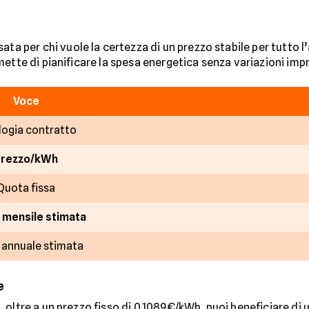
ata per chi vuole la certezza di un prezzo stabile per tutto l
ette di pianificare la spesa energetica senza variazioni impr
Voce
logia contratto
Prezzo/kWh
Quota fissa
 mensile stimata
 annuale stimata
e
e
, oltre a un prezzo fisso di 0,1089€/kWh, puoi beneficiare di