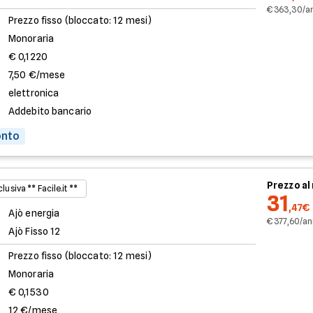
€ 363,30/a
Prezzo fisso (bloccato: 12 mesi)
Monoraria
€ 0,1220
7,50 €/mese
elettronica
Addebito bancario
onto
Prezzo a
lusiva ** Facile.it **
31
,47€
Ajò energia
€ 377,60/a
Ajò Fisso 12
Prezzo fisso (bloccato: 12 mesi)
Monoraria
€ 0,1530
12 €/mese