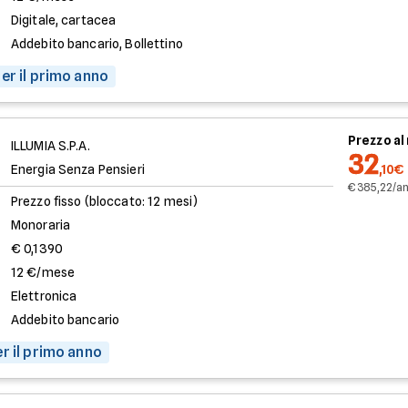
Digitale, cartacea
Addebito bancario, Bollettino
er il primo anno
Prezzo a
ILLUMIA S.P.A.
32
Energia Senza Pensieri
,10€
€ 385,22/a
Prezzo fisso (bloccato: 12 mesi)
Monoraria
€ 0,1390
12 €/mese
Elettronica
Addebito bancario
r il primo anno