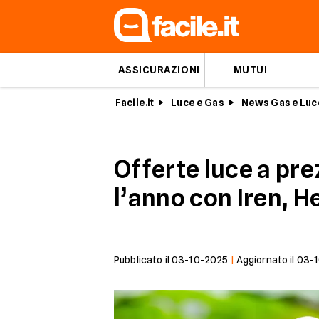
ASSICURAZIONI
MUTUI
Facile.it
Luce e Gas
News Gas e Luc
Offerte luce a pre
l’anno con Iren, H
Pubblicato il
03-10-2025
|
Aggiornato il
03-