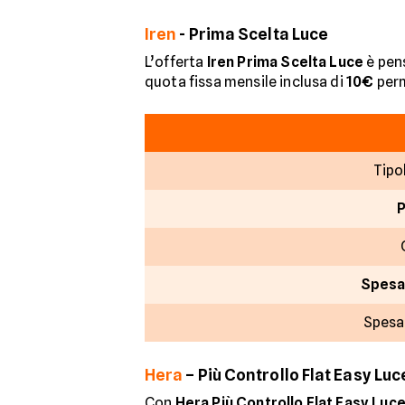
Iren
- Prima Scelta Luce
L’offerta
Iren Prima Scelta Luce
è pens
quota fissa mensile inclusa di
10€
perm
Tipo
Spesa
Spesa
Hera
– Più Controllo Flat Easy Luc
Con
Hera Più Controllo Flat Easy Luc