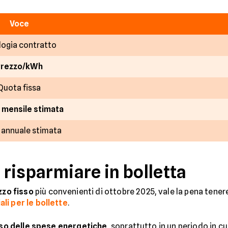
Voce
logia contratto
Prezzo/kWh
Quota fissa
 mensile stimata
 annuale stimata
r risparmiare in bolletta
zzo fisso
più convenienti di ottobre 2025, vale la pena tener
li per le bollette
.
peso delle spese energetiche
, soprattutto in un periodo in cu