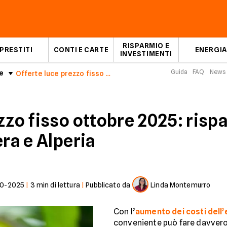
RISPARMIO E
PRESTITI
CONTI E CARTE
ENERGIA
INVESTIMENTI
Guida
FAQ
News
e
Offerte luce prezzo fisso ottobre 2025
zzo fisso ottobre 2025: risp
era e Alperia
10-2025
|
3
min di lettura
|
Pubblicato da
Linda Montemurro
Con l’
aumento dei costi dell’
conveniente può fare davvero 