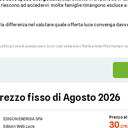
tti riescono ad accedervi: molte famiglie rimangono escluse a c
la differenza nel valutare quale offerta luce convenga davver
pubblicazione di questa news. Scorri per vedere le offerte e le tariffe in tempo re
prezzo fisso di Agosto 2026
Prezzo a
EDISON ENERGIA SPA
30
Edison Web Luce
,27€