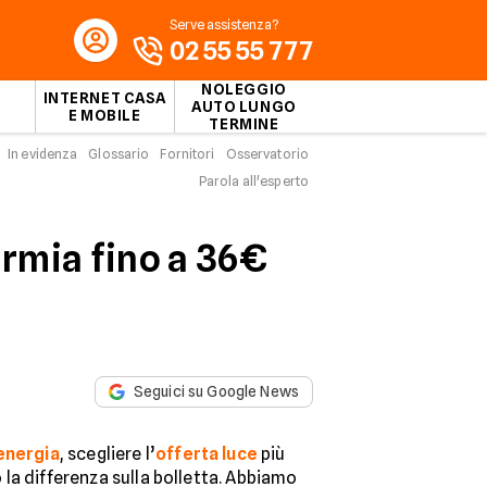
Serve assistenza?
02 55 55 777
NOLEGGIO
INTERNET CASA
AUTO LUNGO
E MOBILE
TERMINE
In evidenza
Glossario
Fornitori
Osservatorio
Parola all'esperto
armia fino a 36€
Seguici su Google News
energia
, scegliere l’
offerta luce
più
la differenza sulla bolletta. Abbiamo