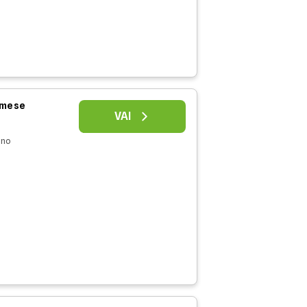
l mese
VAI
nno