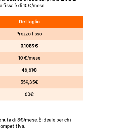
a fissa è di 10€/mese.
Dettaglio
Prezzo fisso
0,1089€
10 €/mese
46,61€
559,35€
60€
nuta di 8€/mese. È ideale per chi
competitiva.