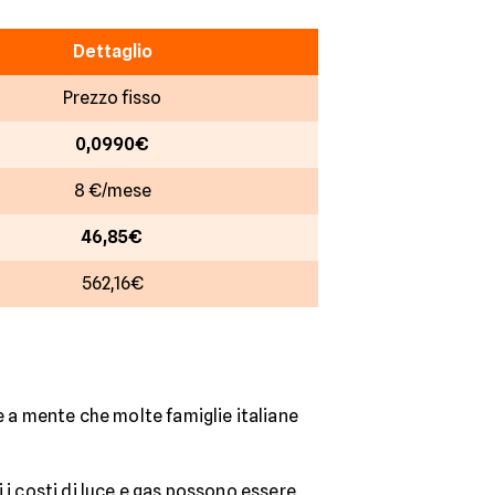
Dettaglio
Prezzo fisso
0,0990€
8 €/mese
46,85€
562,16€
e a mente che molte famiglie italiane
i i costi di luce e gas possono essere