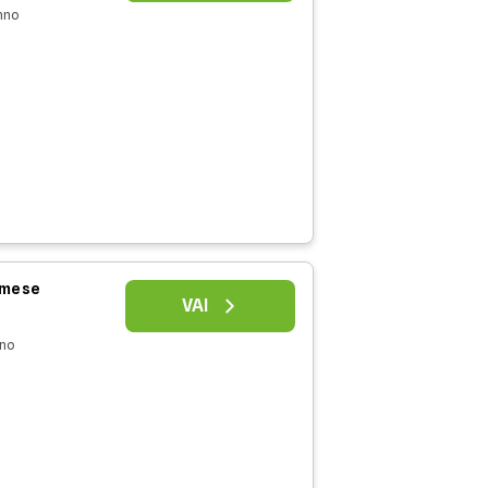
nno
l mese
VAI
nno