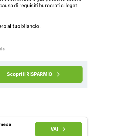
ausa di requisiti burocratici legati
o al tuo bilancio.
ale.
Scopri il RISPARMIO
l mese
VAI