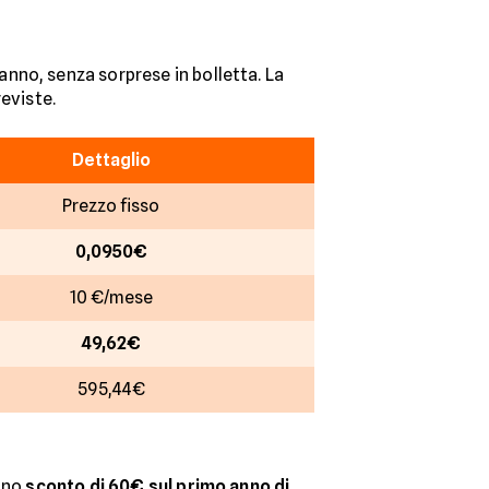
’anno, senza sorprese in bolletta. La
eviste.
Dettaglio
Prezzo fisso
0,0950€
10 €/mese
49,62€
595,44€
 uno
sconto di 60€ sul primo anno di