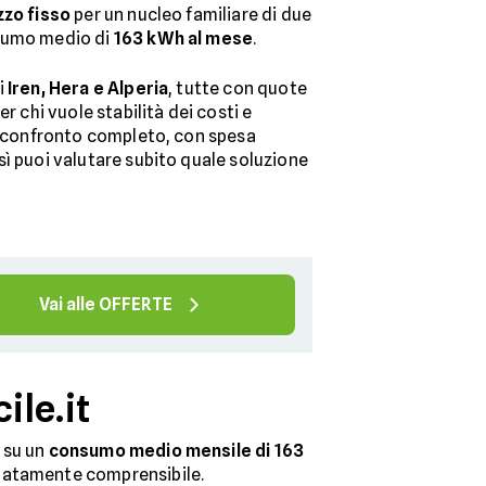
zzo fisso
per un nucleo familiare di due
nsumo medio di
163 kWh al mese
.
i
Iren, Hera e Alperia
, tutte con quote
er chi vuole stabilità dei costi e
il confronto completo, con spesa
sì puoi valutare subito quale soluzione
Vai alle OFFERTE
ile.it
o su un
consumo medio mensile di 163
diatamente comprensibile.