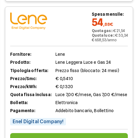
Spesa mensile:
54
,88€
Quota gas:
:
€ 21,54
Quota luce:
:
€ 33,34
€ 658,53/anno
Fornitore:
Lene
Prodotto:
Lene Leggera Luce e Gas 24
Tipologia offerta:
Prezzo fisso (bloccato: 24 mesi)
Prezzo/Smc:
€ 0,5410
Prezzo/kWh:
€ 0,1320
Quota fissa inclusa:
Luce 7,00 €/mese, Gas 7,00 €/mese
Bolletta:
Elettronica
Pagamento:
Addebito bancario, Bollettino
Enel Digital Company!