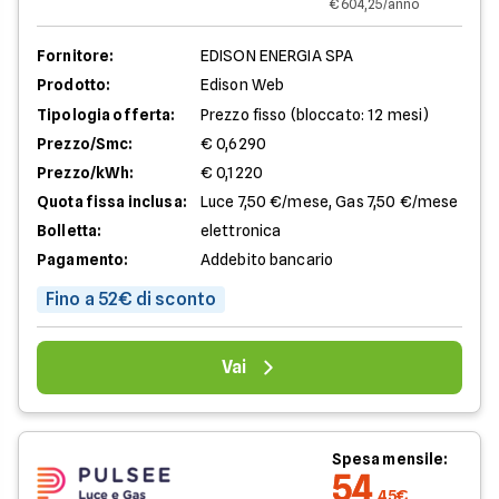
€ 604,25/anno
Fornitore:
EDISON ENERGIA SPA
Prodotto:
Edison Web
Tipologia offerta:
Prezzo fisso (bloccato: 12 mesi)
Prezzo/Smc:
€ 0,6290
Prezzo/kWh:
€ 0,1220
Quota fissa inclusa:
Luce 7,50 €/mese, Gas 7,50 €/mese
Bolletta:
elettronica
Pagamento:
Addebito bancario
Fino a 52€ di sconto
Vai
Spesa mensile:
54
,45€