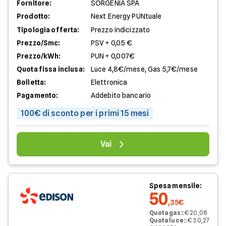
Fornitore:
SORGENIA SPA
Prodotto:
Next Energy PUNtuale
Tipologia offerta:
Prezzo indicizzato
Prezzo/Smc:
PSV + 0,05 €
Prezzo/kWh:
PUN + 0,007€
Quota fissa inclusa:
Luce 4,8€/mese, Gas 5,7€/mese
Bolletta:
Elettronica
Pagamento:
Addebito bancario
100€ di sconto per i primi 15 mesi
Vai
Spesa mensile:
50
,35€
Quota gas:
:
€ 20,08
Quota luce:
:
€ 30,27