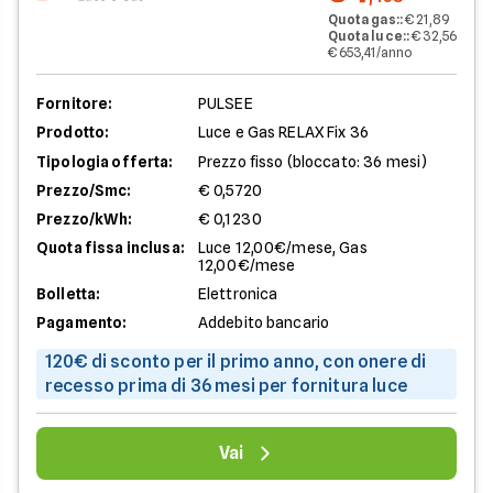
Quota gas:
:
€ 21,89
Quota luce:
:
€ 32,56
€ 653,41/anno
Fornitore:
PULSEE
Prodotto:
Luce e Gas RELAX Fix 36
Tipologia offerta:
Prezzo fisso (bloccato: 36 mesi)
Prezzo/Smc:
€ 0,5720
Prezzo/kWh:
€ 0,1230
Quota fissa inclusa:
Luce 12,00€/mese, Gas
12,00€/mese
Bolletta:
Elettronica
Pagamento:
Addebito bancario
120€ di sconto per il primo anno, con onere di
recesso prima di 36 mesi per fornitura luce
Vai