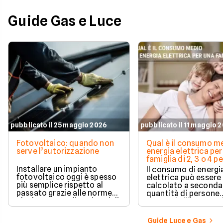
Guide Gas e Luce
pubblicato il 25 maggio 2026
pubblicato il 11 maggio 
Fotovoltaico: quando non
Qual è il consumo me
serve l’autorizzazione
energia elettrica per
famiglia di 2, 3 o 4 
Installare un impianto
Il consumo di energi
fotovoltaico oggi è spesso
elettrica può essere
più semplice rispetto al
calcolato a seconda
passato grazie alle norme
quantità di persone
che hanno ampliato i casi di
presenti all'interno d
edilizia libera.
determinato edifici
numerosi i fattori c
Guide Luce e Gas