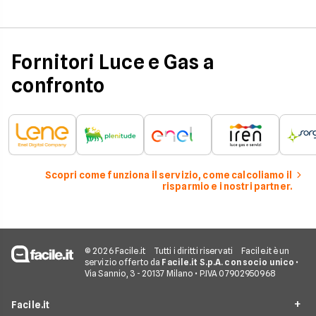
influenzano questo 
occorre tenerli in
considerazione per
effettuare una stim
coerente.
Fornitori Luce e Gas a
confronto
Scopri come funziona il servizio, come calcoliamo il
risparmio e i nostri partner.
© 2026 Facile.it
Tutti i diritti riservati
Facile.it è un
servizio offerto da
Facile.it S.p.A. con socio unico
•
Via Sannio, 3 - 20137 Milano • P.IVA 07902950968
Facile.it