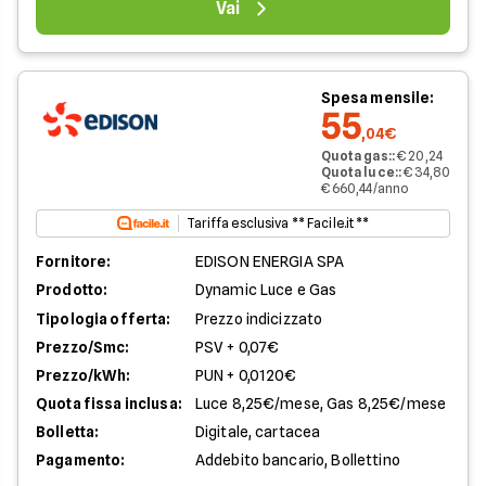
Vai
Spesa mensile:
55
,04€
Quota gas:
:
€ 20,24
Quota luce:
:
€ 34,80
€ 660,44/anno
Tariffa esclusiva ** Facile.it **
Fornitore:
EDISON ENERGIA SPA
Prodotto:
Dynamic Luce e Gas
Tipologia offerta:
Prezzo indicizzato
Prezzo/Smc:
PSV + 0,07€
Prezzo/kWh:
PUN + 0,0120€
Quota fissa inclusa:
Luce 8,25€/mese, Gas 8,25€/mese
Bolletta:
Digitale, cartacea
Pagamento:
Addebito bancario, Bollettino