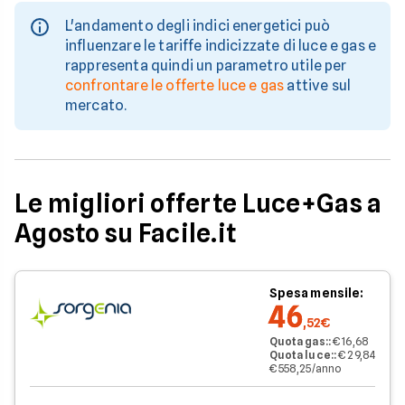
L'andamento degli indici energetici può
influenzare le tariffe indicizzate di luce e gas e
rappresenta quindi un parametro utile per
confrontare le offerte luce e gas
attive sul
mercato.
Le migliori offerte Luce+Gas a
Agosto su Facile.it
Spesa mensile:
46
,52€
Quota gas:
:
€ 16,68
Quota luce:
:
€ 29,84
€ 558,25/anno