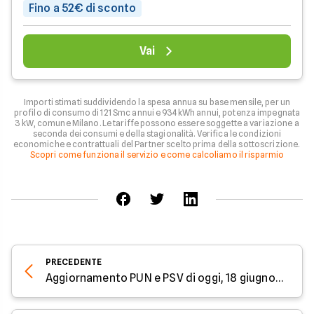
Fino a 52€ di sconto
Vai
Importi stimati suddividendo la spesa annua su base mensile, per un
profilo di consumo di 121 Smc annui e 934 kWh annui, potenza impegnata
3 kW, comune Milano. Le tariffe possono essere soggette a variazione a
seconda dei consumi e della stagionalità. Verifica le condizioni
economiche e contrattuali del Partner scelto prima della sottoscrizione.
Scopri come funziona il servizio e come calcoliamo il risparmio
PRECEDENTE
Aggiornamento PUN e PSV di oggi, 18 giugno: prezzi stabili