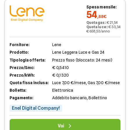
Spesa mensile:
54
,88€
Quota gas:
:
€ 21,54
Quota luce:
:
€ 33,34
€ 658,53/anno
Fornitore:
Lene
Prodotto:
Lene Leggera Luce e Gas 24
Tipologia offerta:
Prezzo fisso (bloccato: 24 mesi)
Prezzo/Smc:
€ 0,5410
Prezzo/kWh:
€ 0,1320
Quota fissa inclusa:
Luce 7,00 €/mese, Gas 7,00 €/mese
Bolletta:
Elettronica
Pagamento:
Addebito bancario, Bollettino
Enel Digital Company!
Vai