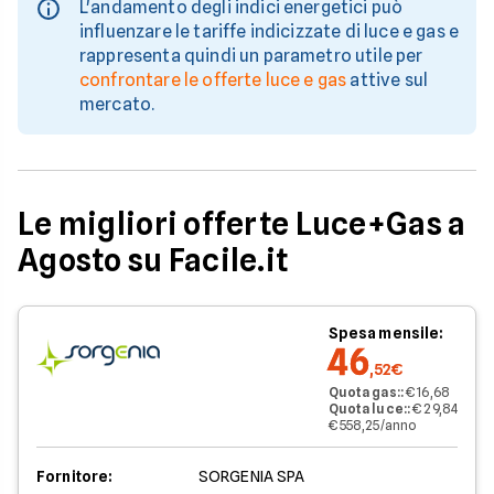
L'andamento degli indici energetici può
influenzare le tariffe indicizzate di luce e gas e
rappresenta quindi un parametro utile per
confrontare le offerte luce e gas
attive sul
mercato.
Le migliori offerte Luce+Gas a
Agosto su Facile.it
Spesa mensile:
46
,52€
Quota gas:
:
€ 16,68
Quota luce:
:
€ 29,84
€ 558,25/anno
Fornitore:
SORGENIA SPA