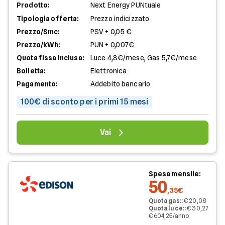
Prodotto:
Next Energy PUNtuale
Tipologia offerta:
Prezzo indicizzato
Prezzo/Smc:
PSV + 0,05 €
Prezzo/kWh:
PUN + 0,007€
Quota fissa inclusa:
Luce 4,8€/mese, Gas 5,7€/mese
Bolletta:
Elettronica
Pagamento:
Addebito bancario
100€ di sconto per i primi 15 mesi
Vai
Spesa mensile:
50
,35€
Quota gas:
:
€ 20,08
Quota luce:
:
€ 30,27
€ 604,25/anno