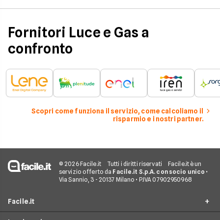
considerazione per
effettuare una stim
coerente.
Fornitori Luce e Gas a
confronto
Scopri come funziona il servizio, come calcoliamo il
risparmio e i nostri partner.
© 2026 Facile.it
Tutti i diritti riservati
Facile.it è un
servizio offerto da
Facile.it S.p.A. con socio unico
•
Via Sannio, 3 - 20137 Milano • P.IVA 07902950968
Facile.it