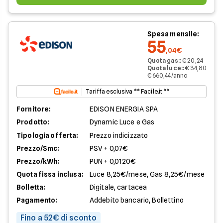
Spesa mensile:
55
,04€
Quota gas:
:
€ 20,24
Quota luce:
:
€ 34,80
€ 660,44/anno
Tariffa esclusiva ** Facile.it **
Fornitore:
EDISON ENERGIA SPA
Prodotto:
Dynamic Luce e Gas
Tipologia offerta:
Prezzo indicizzato
Prezzo/Smc:
PSV + 0,07€
Prezzo/kWh:
PUN + 0,0120€
Quota fissa inclusa:
Luce 8,25€/mese, Gas 8,25€/mese
Bolletta:
Digitale, cartacea
Pagamento:
Addebito bancario, Bollettino
Fino a 52€ di sconto