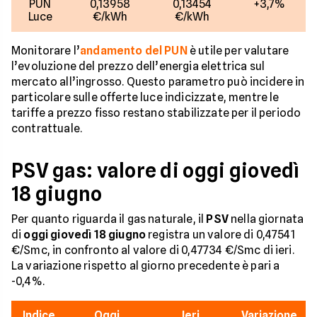
PUN
0,13958
0,13454
+3,7%
Luce
€/kWh
€/kWh
Monitorare l’
andamento del PUN
è utile per valutare
l’evoluzione del prezzo dell’energia elettrica sul
mercato all’ingrosso. Questo parametro può incidere in
particolare sulle offerte luce indicizzate, mentre le
tariffe a prezzo fisso restano stabilizzate per il periodo
contrattuale.
PSV gas: valore di oggi giovedì
18 giugno
Per quanto riguarda il gas naturale, il
PSV
nella giornata
di
oggi giovedì 18 giugno
registra un valore di 0,47541
€/Smc, in confronto al valore di 0,47734 €/Smc di ieri.
La variazione rispetto al giorno precedente è pari a
-0,4%.
Indice
Oggi
Ieri
Variazione