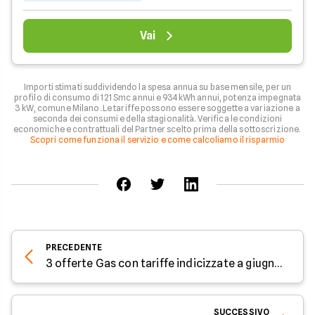
Vai
Importi stimati suddividendo la spesa annua su base mensile, per un
profilo di consumo di 121 Smc annui e 934 kWh annui, potenza impegnata
3 kW, comune Milano. Le tariffe possono essere soggette a variazione a
seconda dei consumi e della stagionalità. Verifica le condizioni
economiche e contrattuali del Partner scelto prima della sottoscrizione.
Scopri come funziona il servizio e come calcoliamo il risparmio
PRECEDENTE
3 offerte Gas con tariffe indicizzate a giugno 2026: come risparmiare in bolletta
SUCCESSIVO