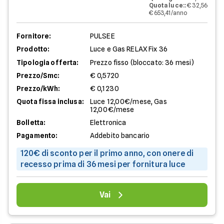
Quota luce:
:
€ 32,56
€ 653,41/anno
Fornitore:
PULSEE
Prodotto:
Luce e Gas RELAX Fix 36
Tipologia offerta:
Prezzo fisso (bloccato: 36 mesi)
Prezzo/Smc:
€ 0,5720
Prezzo/kWh:
€ 0,1230
Quota fissa inclusa:
Luce 12,00€/mese, Gas
12,00€/mese
Bolletta:
Elettronica
Pagamento:
Addebito bancario
120€ di sconto per il primo anno, con onere di
recesso prima di 36 mesi per fornitura luce
Vai