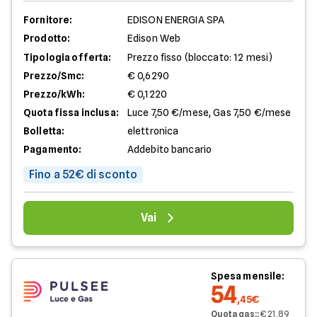
Fornitore:
EDISON ENERGIA SPA
Prodotto:
Edison Web
Tipologia offerta:
Prezzo fisso (bloccato: 12 mesi)
Prezzo/Smc:
€ 0,6290
Prezzo/kWh:
€ 0,1220
Quota fissa inclusa:
Luce 7,50 €/mese, Gas 7,50 €/mese
Bolletta:
elettronica
Pagamento:
Addebito bancario
Fino a 52€ di sconto
Vai
Spesa mensile:
54
,45€
Quota gas:
:
€ 21,89