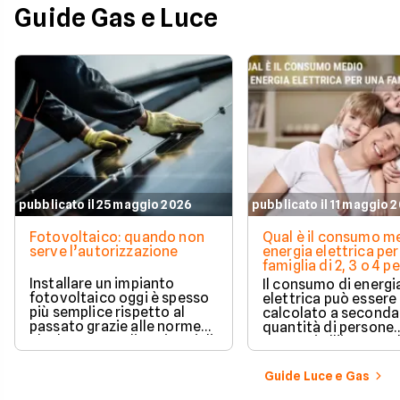
Guide Gas e Luce
pubblicato il 25 maggio 2026
pubblicato il 11 maggio 
Fotovoltaico: quando non
Qual è il consumo me
serve l’autorizzazione
energia elettrica per
famiglia di 2, 3 o 4 
Installare un impianto
Il consumo di energi
fotovoltaico oggi è spesso
elettrica può essere
più semplice rispetto al
calcolato a seconda
passato grazie alle norme
quantità di persone
che hanno ampliato i casi di
presenti all'interno d
edilizia libera.
determinato edifici
numerosi i fattori c
Guide Luce e Gas
influenzano questo 
occorre tenerli in