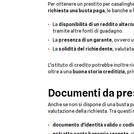
Per ottenere un prestito per casalingh
richiesta una busta paga
, le banche e
La
disponibilità di un reddito altern
tramite altre fonti di guadagno.
La
presenza di un garante
, ovvero u
La
solidità del richiedente
, valutata
L'istituto di credito potrebbe inoltre r
oltre a una
buona storia creditizia
, pr
Documenti da pres
Anche se non si dispone di una busta pa
valutazione della richiesta. Tra questi 
documento d'identità valido
e
codi
estratto conto bancario recente
, 