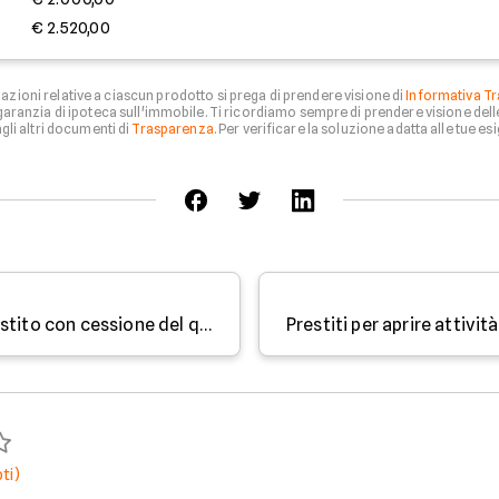
€ 2.520,00
zioni relative a ciascun prodotto si prega di prendere visione di
Informativa Tr
aranzia di ipoteca sull'immobile. Ti ricordiamo sempre di prendere visione del
li altri documenti di
Trasparenza
. Per verificare la soluzione adatta alle tue esi
Acquistare l'auto nuova con prestito con cessione del quinto
ti)