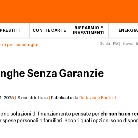
RISPARMIO E
PRESTITI
CONTI E CARTE
ENERGIA
INVESTIMENTI
Guida
FAQ
News
I
titi per casalinghe
linghe Senza Garanzie
11-2025
|
3
min di lettura
|
Pubblicato da
Redazione Facile.it
ono soluzioni di finanziamento pensate per
chi non ha un r
r spese personali o familiari. Scopri quali opzioni sono dispon