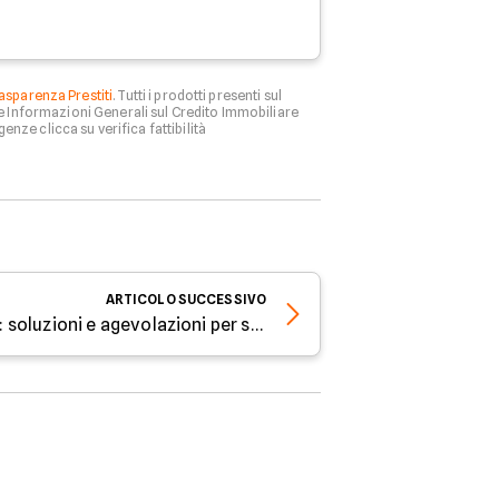
asparenza Prestiti
. Tutti i prodotti presenti sul
le Informazioni Generali sul Credito Immobiliare
genze clicca su verifica fattibilità
ARTICOLO
SUCCESSIVO
Prestiti per aprire attività: soluzioni e agevolazioni per start-up e imprenditori