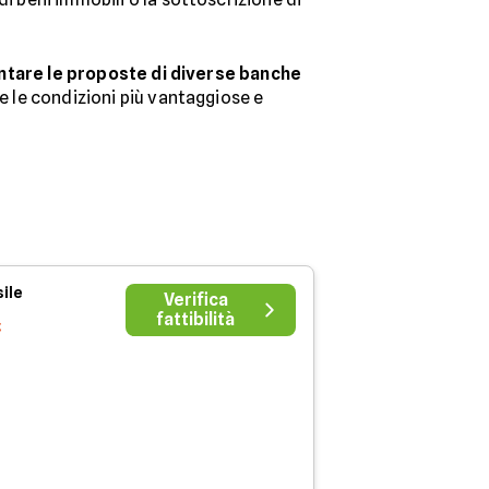
ntare le proposte di diverse banche
re le condizioni più vantaggiose e
ile
Verifica
fattibilità
€