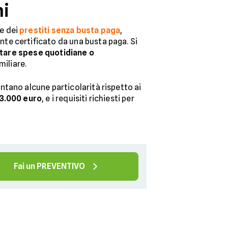
hi
ie dei
prestiti senza busta paga
,
te certificato da una busta paga. Si
ntare spese quotidiane o
miliare.
tano alcune particolarità rispetto ai
3.000 euro
, e i requisiti richiesti per
Fai un PREVENTIVO