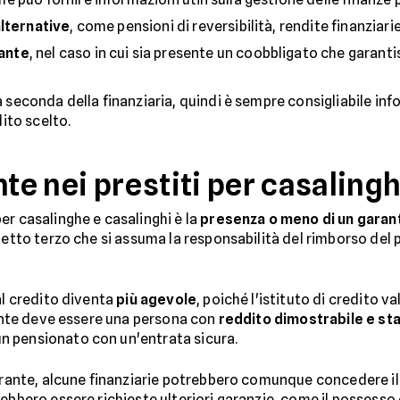
alternative
, come pensioni di reversibilità, rendite finanziarie
ante
, nel caso in cui sia presente un coobbligato che garantis
 seconda della finanziaria, quindi è sempre consigliabile info
dito scelto.
nte nei prestiti per casalingh
er casalinghe e casalinghi è la
presenza o meno di un garan
etto terzo che si assuma la responsabilità del rimborso del pr
al credito diventa
più agevole
, poiché l'istituto di credito v
arante deve essere una persona con
reddito dimostrabile e sta
n pensionato con un'entrata sicura.
garante, alcune finanziarie potrebbero comunque concedere i
ebbero essere richieste ulteriori garanzie, come il possesso d