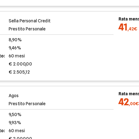
Rata mens
Sella Personal Credit
41
Prestito Personale
,42€
8,90%
9,46%
to:
60 mesi
€ 2.000,00
€ 2.505,12
Rata mens
Agos
42
Prestito Personale
,00€
9,50%
9,93%
to:
60 mesi
€ 2.000,00