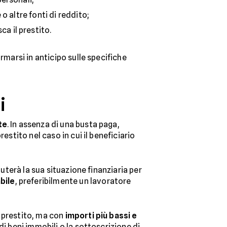
 o altre fonti di reddito;
ca il prestito.
rmarsi in anticipo sulle specifiche
i
te
. In assenza di una busta paga,
estito nel caso in cui il beneficiario
aluterà la sua situazione finanziaria per
bile
, preferibilmente un lavoratore
l prestito, ma con
importi più bassi e
i beni immobili o la sottoscrizione di