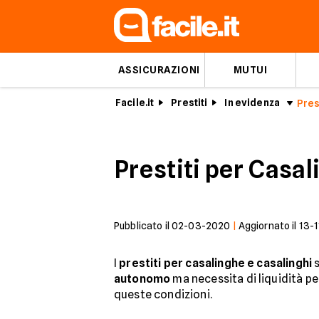
ASSICURAZIONI
MUTUI
Facile.it
Prestiti
In evidenza
Pres
Prestiti per Casa
Pubblicato il
02-03-2020
|
Aggiornato il
13-
I
prestiti per casalinghe e casalinghi
s
autonomo
ma necessita di liquidità pe
queste condizioni.