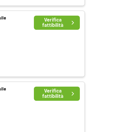
ile
Verifica
fattibilità
ile
Verifica
fattibilità