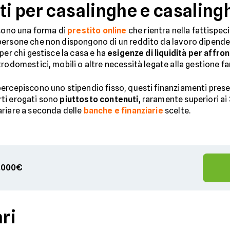
ti per casalinghe e casaling
ono una forma di
prestito online
che rientra nella fattispec
persone che non dispongono di un reddito da lavoro dipenden
per chi gestisce la casa e ha
esigenze di liquidità per affro
trodomestici, mobili o altre necessità legate alla gestione fa
ercepiscono uno stipendio fisso, questi finanziamenti presen
orti erogati sono
piuttosto contenuti
, raramente superiori ai
ariare a seconda delle
banche e finanziarie
scelte.
00.000€
ari