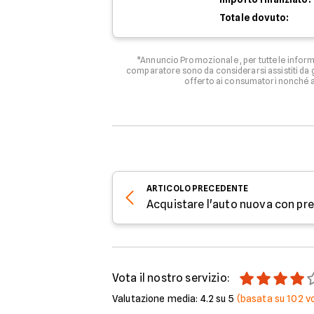
Totale dovuto:
*Annuncio Promozionale , per tutte le informa
comparatore sono da considerarsi assistiti da g
offerto ai consumatori nonché ag
ARTICOLO
PRECEDENTE
Vota il nostro servizio:
Valutazione media:
4.2
su 5
(basata su
102
vo