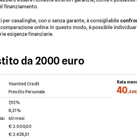
el finanziamento.
iti per casalinghe, con o senza garante, è consigliabile
confro
di comparazione online. In questo modo, è possibile individua
rie esigenze finanziarie.
stito da 2000 euro
Rata mens
Younited Credit
40
Prestito Personale
,48
7,92%
8,21%
to:
60 mesi
€ 2.000,00
€ 2.428,51