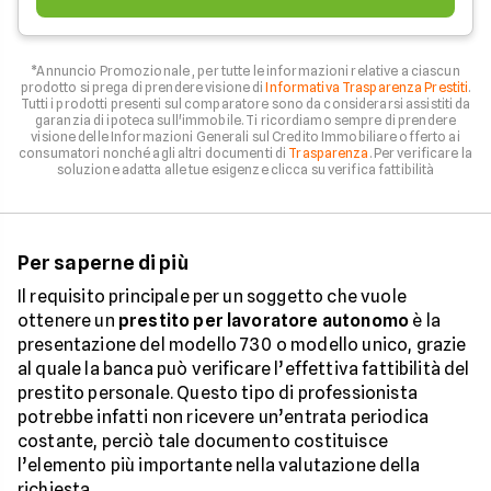
*Annuncio Promozionale , per tutte le informazioni relative a ciascun
prodotto si prega di prendere visione di
Informativa Trasparenza Prestiti
.
Tutti i prodotti presenti sul comparatore sono da considerarsi assistiti da
garanzia di ipoteca sull'immobile. Ti ricordiamo sempre di prendere
visione delle Informazioni Generali sul Credito Immobiliare offerto ai
consumatori nonché agli altri documenti di
Trasparenza
. Per verificare la
soluzione adatta alle tue esigenze clicca su verifica fattibilità
Per saperne di più
Il requisito principale per un soggetto che vuole
ottenere un
prestito per lavoratore autonomo
è la
presentazione del modello 730 o modello unico, grazie
al quale la banca può verificare l’effettiva fattibilità del
prestito personale. Questo tipo di professionista
potrebbe infatti non ricevere un’entrata periodica
costante, perciò tale documento costituisce
l’elemento più importante nella valutazione della
richiesta.