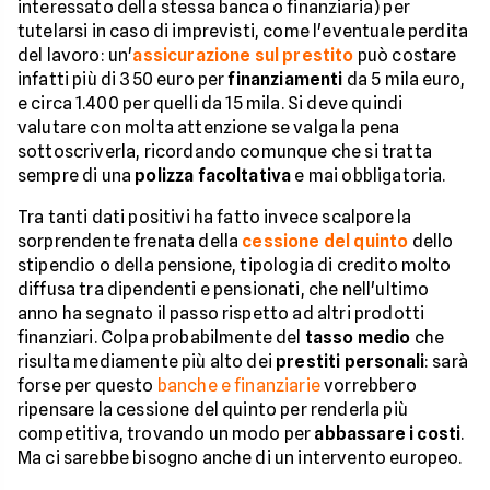
interessato della stessa banca o finanziaria) per
tutelarsi in caso di imprevisti, come l'eventuale perdita
del lavoro: un'
assicurazione sul prestito
può costare
infatti più di 350 euro per
finanziamenti
da 5 mila euro,
e circa 1.400 per quelli da 15 mila. Si deve quindi
valutare con molta attenzione se valga la pena
sottoscriverla, ricordando comunque che si tratta
sempre di una
polizza facoltativa
e mai obbligatoria.
Tra tanti dati positivi ha fatto invece scalpore la
sorprendente frenata della
cessione del quinto
dello
stipendio o della pensione, tipologia di credito molto
diffusa tra dipendenti e pensionati, che nell'ultimo
anno ha segnato il passo rispetto ad altri prodotti
finanziari. Colpa probabilmente del
tasso medio
che
risulta mediamente più alto dei
prestiti personali
: sarà
forse per questo
banche e finanziarie
vorrebbero
ripensare la cessione del quinto per renderla più
competitiva, trovando un modo per
abbassare i costi
.
Ma ci sarebbe bisogno anche di un intervento europeo.