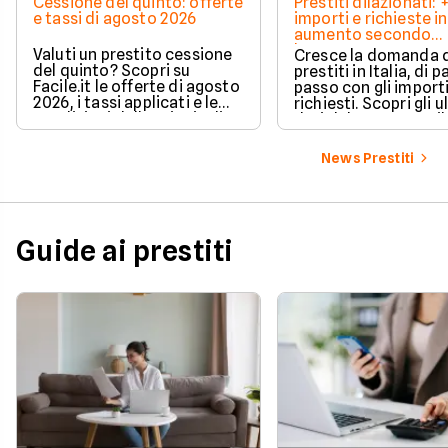
Cessione del quinto: offerte
Prestiti dilazionati:
e tassi di agosto 2026
importi e richieste in
aumento secondo
barometro CRIF
Valuti un prestito cessione
Cresce la domanda 
del quinto? Scopri su
prestiti in Italia, di pa
Facile.it le offerte di agosto
passo con gli import
2026, i tassi applicati e le
richiesti. Scopri gli u
condizioni delle principali
dati del CRIF su Facile
soluzioni disponibili.
News Prestiti
Guide ai prestiti