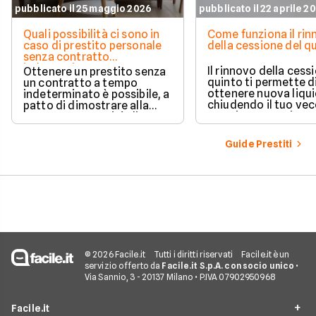
pubblicato il 25 maggio 2026
pubblicato il 22 aprile 2
Quali possibilità ci sono in
Come funziona il ri
caso di prestito personale
della cessione del q
senza contratto
indeterminato
Il rinnovo della cess
Ottenere un prestito senza
quinto ti permette d
un contratto a tempo
ottenere nuova liqui
indeterminato è possibile, a
chiudendo il tuo ve
patto di dimostrare alla
prestito per aprirne 
banca una capacità di
vantaggioso.
rimborso solida e costante.
Scopri quali sono i requisiti
Guide Prestiti
necessari, come le banche
valutano il tuo profilo e
quali strategie puoi
adottare per aumentare le
tue possibilità di successo.
© 2026 Facile.it
Tutti i diritti riservati
Facile.it è un
servizio offerto da
Facile.it S.p.A. con socio unico
•
Via Sannio, 3 - 20137 Milano • P.IVA 07902950968
Facile.it