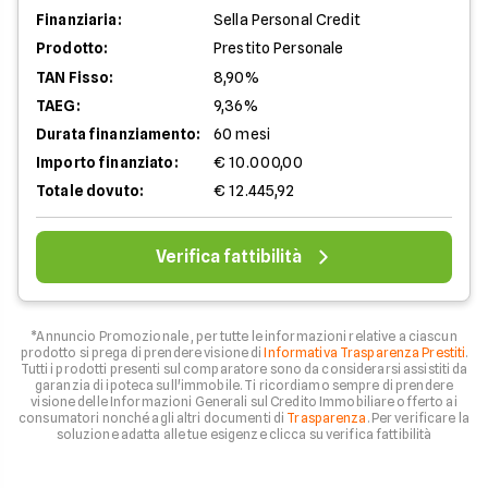
Finanziaria:
Sella Personal Credit
Prodotto:
Prestito Personale
TAN Fisso:
8,90%
TAEG:
9,36%
Durata finanziamento:
60 mesi
Importo finanziato:
€ 10.000,00
Totale dovuto:
€ 12.445,92
Verifica fattibilità
*Annuncio Promozionale , per tutte le informazioni relative a ciascun
prodotto si prega di prendere visione di
Informativa Trasparenza Prestiti
.
Tutti i prodotti presenti sul comparatore sono da considerarsi assistiti da
garanzia di ipoteca sull'immobile. Ti ricordiamo sempre di prendere
visione delle Informazioni Generali sul Credito Immobiliare offerto ai
consumatori nonché agli altri documenti di
Trasparenza
. Per verificare la
soluzione adatta alle tue esigenze clicca su verifica fattibilità