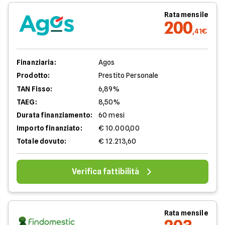
Rata mensile
200
,41€
Finanziaria:
Agos
Prodotto:
Prestito Personale
TAN Fisso:
6,89%
TAEG:
8,50%
Durata finanziamento:
60 mesi
Importo finanziato:
€ 10.000,00
Totale dovuto:
€ 12.213,60
Verifica fattibilità
Rata mensile