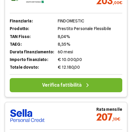
203
,00€
Finanziaria:
FINDOMESTIC
Prodotto:
Prestito Personale Flessibile
TAN Fisso:
8,04%
TAEG:
8,35%
Durata finanziamento:
60 mesi
Importo finanziato:
€ 10.000,00
Totale dovuto:
€ 12.180,00
Verifica fattibilità
Rata mensile
207
,10€