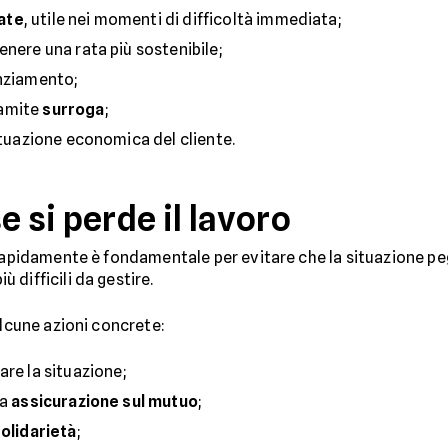
ate
, utile nei momenti di difficoltà immediata;
tenere una rata più sostenibile;
anziamento;
tramite
surroga
;
ituazione economica del cliente.
e si perde il lavoro
rapidamente è fondamentale per evitare che la situazione pegg
difficili da gestire.
alcune azioni concrete:
are la situazione;
na
assicurazione sul mutuo
;
olidarietà
;