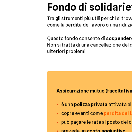
Fondo di solidari
Tra gli strumenti più utili per chi si trov
come la perdita del lavoro o una riduzi
Questo fondo consente di
sospendere
Non si tratta di una cancellazione de
ulteriori problemi.
Assicurazione mutuo (facoltativa
è una
polizza privata
attivata al
copre eventi come
perdita del 
può pagare le rate al posto del c
prevede un
costo aggiuntivo
.