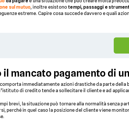
uo
da pagare
è una situazione che può creare molta preoccu
ione sul mutuo
, inoltre esistono
tempi, passaggi e strumenti
guenze estreme. Capire cosa succede davvero e quali azioni 
 il mancato pagamento di un
comporta immediatamente azioni drastiche da parte della ban
l’istituto di credito tende a sollecitare il cliente e ad applic
mpi brevi, la situazione può tornare alla normalità senza par
ersi, perché in quel caso la posizione del cliente viene moni
e.