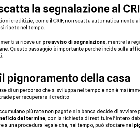
scatta la segnalazione al CR
zioni creditizie, come il CRIF, non scatta automaticamente al
si ripete nel tempo.
menti si riceve un
preavviso di segnalazione
, mentre la re
mane. Questo passaggio è importante perché incide sulla
affi
i.
 il pignoramento della casa
ase di un percorso che si sviluppa nel tempo e non è mai imme
trade per recuperare il credito.
ccumulano più rate non pagate e la banca decide di avviare 
eficio del termine
, con la richiesta di restituire l’intero de
are a una procedura legale che, nel tempo, può sfociare nel
pi