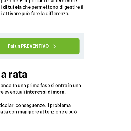
pazione. È importante sapere che è
 di tutela
che permettono di gestire il
attivare può fare la differenza.
Fai un PREVENTIVO
a rata
ca. In una prima fase si entra in una
are eventuali
interessi di mora
.
ticolari conseguenze. Il problema
torata con maggiore attenzione e può