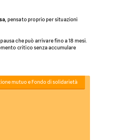
asa
, pensato proprio per situazioni
 pausa che può arrivare fino a 18 mesi.
 momento critico senza accumulare
zione mutuo e Fondo di solidarietà