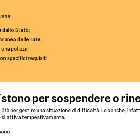
 casa
 dallo Stato;
ranea delle rate
;
 una polizza;
n specifici requisiti.
sistono per sospendere o rin
lità per gestire una situazione di difficoltà. Le banche, infat
e si attiva tempestivamente.
 sono: