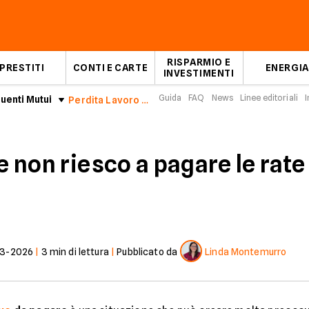
RISPARMIO E
PRESTITI
CONTI E CARTE
ENERGIA
INVESTIMENTI
Guida
FAQ
News
Linee editoriali
I
enti Mutui
Perdita Lavoro e Mutuo: cosa succede?
 e non riesco a pagare le rat
03-2026
|
3
min di lettura
|
Pubblicato da
Linda Montemurro