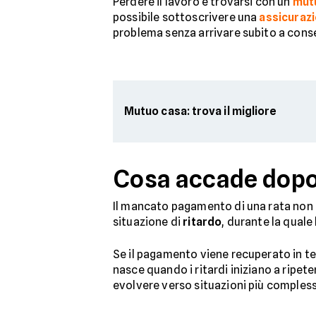
Perdere il lavoro e trovarsi con un
mut
possibile sottoscrivere una
assicuraz
problema senza arrivare subito a conse
Mutuo casa: trova il migliore
Cosa accade dopo
Il mancato pagamento di una rata non 
situazione di
ritardo
, durante la quale 
Se il pagamento viene recuperato in te
nasce quando i ritardi iniziano a ripet
evolvere verso situazioni più compless