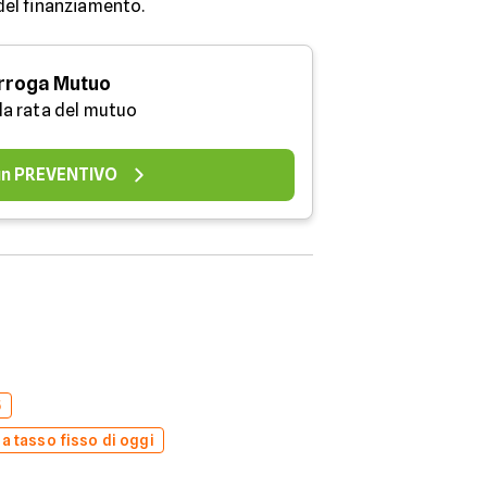
 del finanziamento.
rroga Mutuo
 la rata del mutuo
 un PREVENTIVO
5
 a tasso fisso di oggi